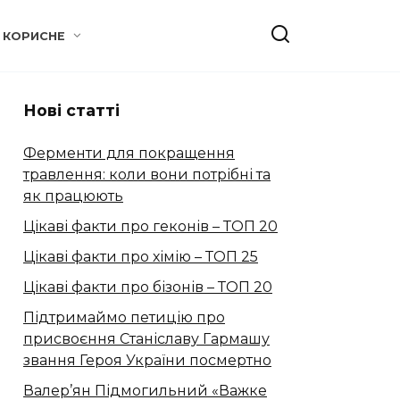
КОРИСНЕ
Нові статті
Ферменти для покращення
травлення: коли вони потрібні та
як працюють
Цікаві факти про геконів – ТОП 20
Цікаві факти про хімію – ТОП 25
Цікаві факти про бізонів – ТОП 20
Підтримаймо петицію про
присвоєння Станіславу Гармашу
звання Героя України посмертно
Валер’ян Підмогильний «Важке