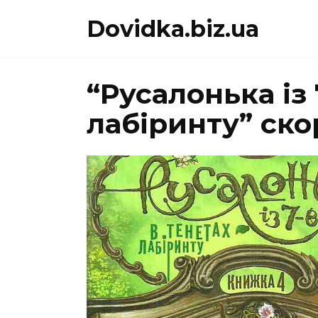
Перейти
Dovidka.biz.ua
до
вмісту
“Русалонька із 
лабіринту” ск