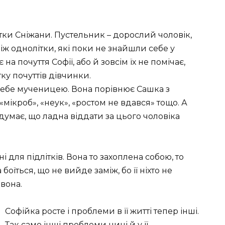
тітки Сніжани. Пустельник – дорослий чоловік,
іж однолітки, які поки не знайшли себе у
на почуття Софії, або й зовсім їх не помічає,
у почуттів дівчинки.
себе мученицею. Вона порівнює Сашка з
мікроб», «неук», «ростом не вдався» тощо. А
думає, що ладна віддати за цього чоловіка
і для підлітків. Вона то захоплена собою, то
оїться, що не вийде заміж, бо її ніхто не
вона.
Софійка росте і проблеми в її житті тепер інші.
Так само інші проблеми нині й у її