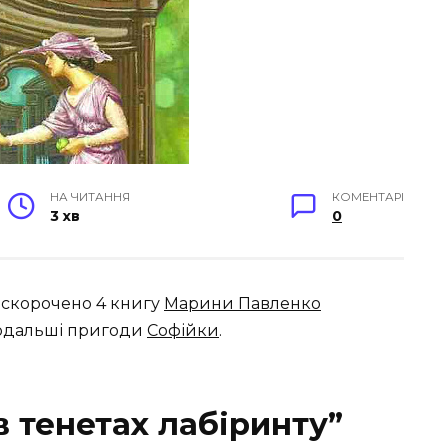
НА ЧИТАННЯ
КОМЕНТАРІ
3 хв
0
у” скорочено 4 книгу
Марини Павленко
подальші пригоди
Софійки
.
в тенетах лабіринту”