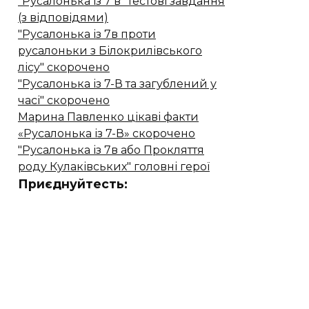
"Русалонька із 7 в" тестові завдання
(з відповідями)
"Русалонька із 7в проти
русалоньки з Білокрилівського
лісу" скорочено
"Русалонька із 7-В та загублений у
часі" скорочено
Марина Павленко цікаві факти
«Русалонька із 7-В» скорочено
"Русалонька із 7в або Прокляття
роду Кулаківських" головні герої
Приєднуйтесть: