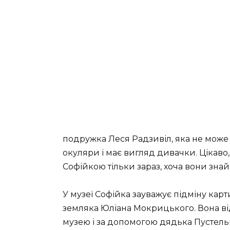
подружка Леся Радзивіл, яка не може 
окуляри і має вигляд дивачки. Цікаво
Софійкою тільки зараз, хоча вони знайо
У музеї Софійка зауважує підміну кар
земляка Юліана Мокрицького. Вона від
музею і за допомогою дядька Пустель