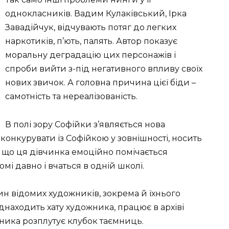
однокласників. Вадим Кулаківський, Ірка
Завадійчук, відчувають потяг до легких
наркотиків, п’ють, палять. Автор показує
моральну деградацію цих персонажів і
спроби вийти з-під негативного впливу своїх
нових звичок. А головна причина цієї біди –
самотність та нереалізованість.
В полі зору Софійки з’являється нова
конкурувати із Софійкою у зовнішності, носить
, що ця дівчинка емоційно помічається
мі давно і вчаться в одній школі.
тин відомих художників, зокрема й їхнього
находить хату художника, працює в архіві
ника розплутує клубок таємниць.