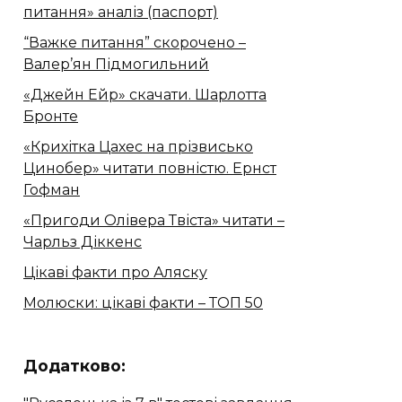
питання» аналіз (паспорт)
“Важке питання” скорочено –
Валер’ян Підмогильний
«Джейн Ейр» скачати. Шарлотта
Бронте
«Крихітка Цахес на прізвисько
Цинобер» читати повністю. Ернст
Гофман
«Пригоди Олівера Твіста» читати –
Чарльз Діккенс
Цікаві факти про Аляску
Молюски: цікаві факти – ТОП 50
Додатково: