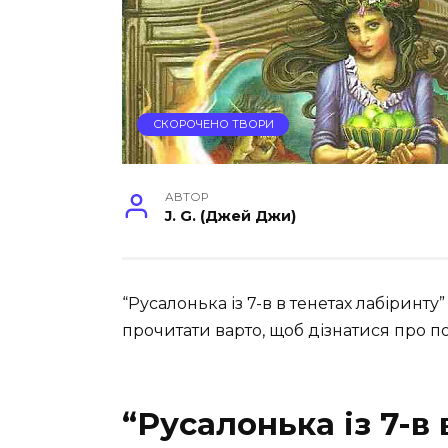
СКОРОЧЕНО ТВОРИ
АВТОР
J. G. (Джей Джи)
“Русалонька із 7-в в тенетах лабіринт
прочитати варто, щоб дізнатися про 
“Русалонька із 7-в 