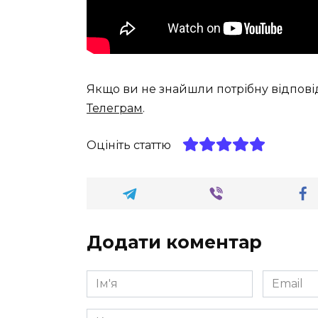
Якщо ви не знайшли потрібну відпові
Телеграм
.
Оцініть статтю
Додати коментар
Ім'я
Email
*
*
Коментар