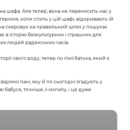
на шафа. Але тепер, вона не переносить нас у
 героїня, коли спить у цій шафі, відкривають їй
ька скеровує на правильний шлях у пошуках
ає в історію безкультурних і страшних для
чих людей радянських часів.
торії свого роду, тепер по лінії батька, який є
ідомої пані, яку й по сьогодні згадують у
 бабуся, точніше, її могилу, і це дуже