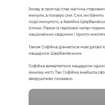
Знову в пригоді стає магічна старовин
минуле, а показує сни. Сни, які бачить
події минулого, а Хазяйка Щербанівс
істини. Разом із героїнею читач порин
національно свідомих і просто мисля
Також Софійка дізнається нові деталі іс
нащадком Щербанівських.
Софійка виявляється нащадком одної в
їхньому місті. Так Софійка знайшла свою
зворушливо показано.