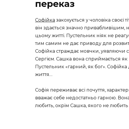
переказ
Софійка
закохується у чоловіка своєї 
він здається значно привабливішим, н
цьому житті. Пустельник ніяк не реагує 
тим самим не дає приводу для розвитк
Софійка страждає мовчки, уявляючи 
Сергієм. Сашка вона сприймається як «
Пустельник «гарний, як бог». Софійка 
життя…
Софія переживає всі почуття, характерн
вважає себе недостатньо гарною. Вона б
любить, окрім Сашка, якого не любить 