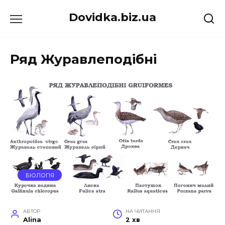
Перейти
Dovidka.biz.ua
до
вмісту
Ряд Журавлеподібні
БІОЛОГІЯ
АВТОР
НА ЧИТАННЯ
Alina
2 хв