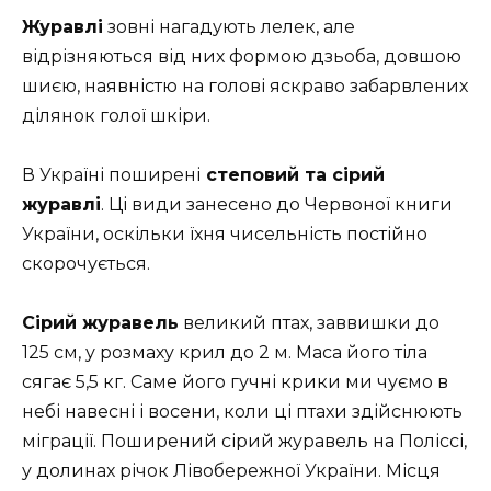
Журавлі
зовні нагадують лелек, але
відрізняються від них формою дзьоба, довшою
шиєю, наявністю на голові яскраво забарвлених
ділянок голої шкіри.
В Україні поширені
степовий та сірий
журавлі
. Ці види занесено до Червоної книги
України, оскільки їхня чисельність постійно
скорочується.
Сірий журавель
великий птах, заввишки до
125 см, у розмаху крил до 2 м. Маса його тіла
сягає 5,5 кг. Саме його гучні крики ми чуємо в
небі навесні і восени, коли ці птахи здійснюють
міграції. Поширений сірий журавель на Поліссі,
у долинах річок Лівобережної України. Місця