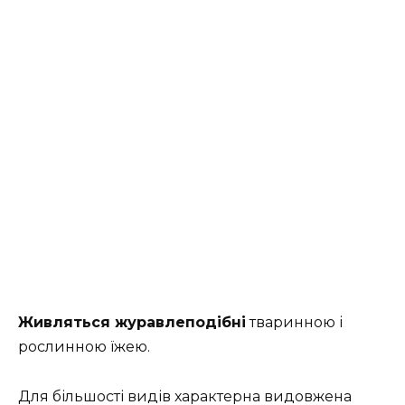
Живляться журавлеподібні
тваринною і
рослинною їжею.
Для більшості видів характерна видовжена