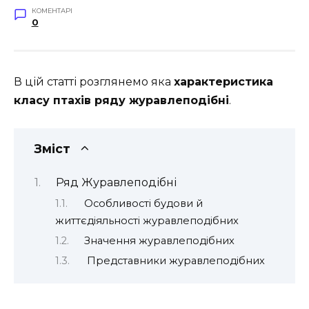
КОМЕНТАРІ
0
В цій статті розглянемо яка
характеристика
класу птахів ряду журавлеподібні
.
Зміст
Ряд Журавлеподібні
Особливості будови й
життєдіяльності журавлеподібних
Значення журавлеподібних
Представники журавлеподібних