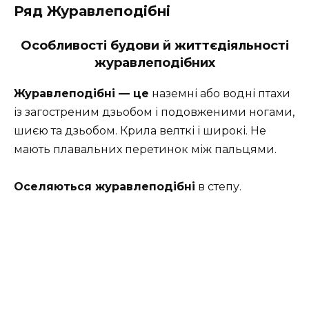
Ряд Журавлеподібні
Особливості будови й життєдіяльності
журавлеподібних
Журавлеподібні — це
наземні або водні птахи
із загостреним дзьобом і подовженими ногами,
шиєю та дзьобом. Крила велткі і широкі. Не
мають плавальних перетинок між пальцями.
Оселяються журавлеподібні
в степу.