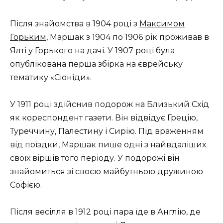
Після знайомства в 1904 році з
Максимом
Горьким,
Маршак з 1904 по 1906 рік проживав в
Ялті у Горького на дачі. У 1907 році була
опублікована перша збірка на єврейську
тематику «Сіоніди».
У 1911 році здійснив подорож на Близький Схід
як кореспондент газети. Він відвідує Грецію,
Туреччину, Палестину і Сирію. Під враженням
від поїздки, Маршак пише одні з найвдаліших
своїх віршів того періоду. У подорожі він
знайомиться зі своєю майбутньою дружиною
Софією.
Після весілля в 1912 році пара їде в Англію, де