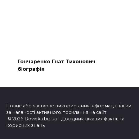
Гончаренко Гнат Тихонович
біографія
Повне або часткове використання інформації тільки
за наявності активного посилання на сайт
© 2026 Dovidka.biz.ua - Довідник цікавих фактів та
корисних знань