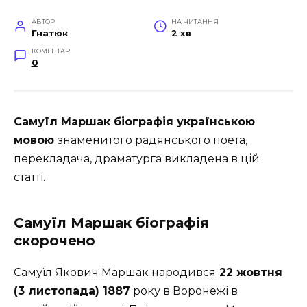
АВТОР
НА ЧИТАННЯ
Гнатюк
2 хв
КОМЕНТАРІ
0
Самуїл Маршак біографія українською
мовою
знаменитого радянського поета,
перекладача, драматурга викладена в цій
статті.
Самуїл Маршак біографія
скорочено
Самуїл Якович Маршак народився
22 жовтня
(3 листопада) 1887
року в Воронежі в