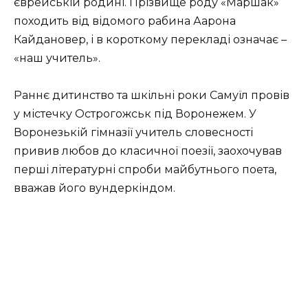
єврейській родині. Прізвище роду «Маршак»
походить від відомого рабина Аарона
Кайдановер, і в короткому перекладі означає –
«наш учитель».
Раннє дитинство та шкільні роки Самуїл провів
у містечку Острогожськ під Воронежем. У
Воронезькій гімназії учитель словесності
привив любов до класичної поезії, заохочував
перші літературні спроби майбутнього поета,
вважав його вундеркіндом.