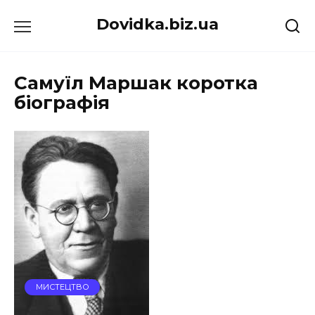
Перейти
Dovidka.biz.ua
до
вмісту
Самуїл Маршак коротка
біографія
МИСТЕЦТВО