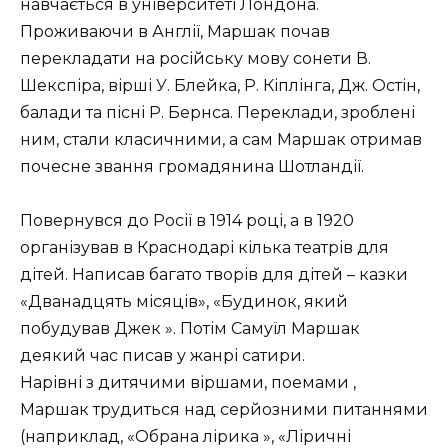
навчається в університеті Лондона.
Проживаючи в Англії, Маршак почав
перекладати на російську мову сонети В.
Шекспіра, вірші У. Блейка, Р. Кіплінга, Дж. Остін,
балади та пісні Р. Бернса. Переклади, зроблені
ним, стали класичними, а сам Маршак отримав
почесне звання громадянина Шотландії.
Повернувся до Росії в 1914 році, а в 1920
організував в Краснодарі кілька театрів для
дітей. Написав багато творів для дітей – казки
«Дванадцять місяців», «Будинок, який
побудував Джек ». Потім Самуїл Маршак
деякий час писав у жанрі сатири.
Нарівні з дитячими віршами, поемами ,
Маршак трудиться над серйозними питаннями
(наприклад, «Обрана лірика », «Ліричні