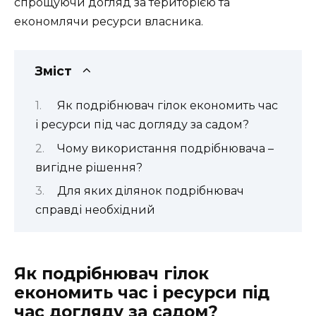
спрощуючи догляд за територією та
економлячи ресурси власника.
Зміст
Як подрібнювач гілок економить час
і ресурси під час догляду за садом?
Чому використання подрібнювача –
вигідне рішення?
Для яких ділянок подрібнювач
справді необхідний
Як подрібнювач гілок
економить час і ресурси під
час догляду за садом?