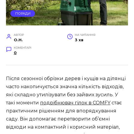
ПОРАДИ
АВТОР
НА ЧИТАННЯ
O.H.
3 хв
КОМЕНТАРІ
0
Після сезонної обрізки дерев і кущів на ділянці
часто накопичується значна кількість відходів,
які складно утилізувати без зайвих зусиль. У
такі моменти
подрібнювач гілок в COMFY
стає
практичним рішенням для впорядкування
саду. Він допомагає перетворити об’ємні
відходи на компактний і корисний матеріал,