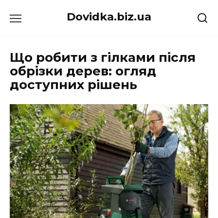
Перейти
Dovidka.biz.ua
до
вмісту
Що робити з гілками після
обрізки дерев: огляд
доступних рішень