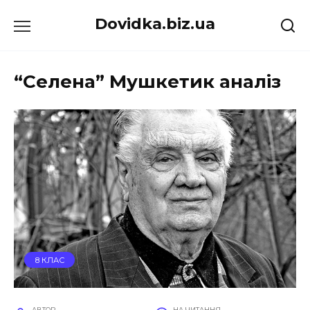
Перейти
Dovidka.biz.ua
до
вмісту
“Селена” Мушкетик аналіз
8 КЛАС
АВТОР
НА ЧИТАННЯ