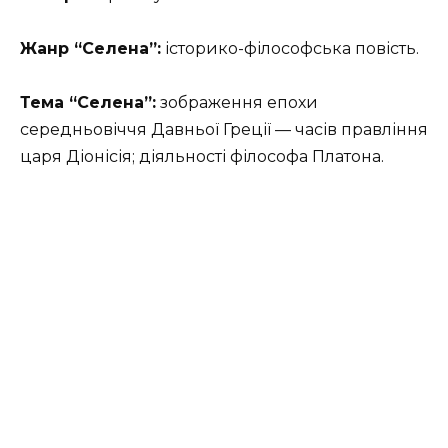
Жанр “Селена”:
історико-філософська повість.
Тема “Селена”:
зображення епохи
середньовіччя Давньої Греції — часів правління
царя Діонісія; діяльності філософа Платона.