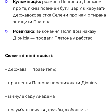
Кульмінація:
розмова Платона з Діонісієм
про те, яким повинен бути цар, як керувати
державою; звістка Селени про намір тирана
знищити Платона.
Розв’язка:
виконання Поллідом наказу
Діонісія — продати Платона у рабство.
Сюжетні лінії повісті:
– держава і її правитель;
– прагнення Платона перевиховати Діонісія;
– минуле саду Академа;
– полум’яні почуття дружби, любові між