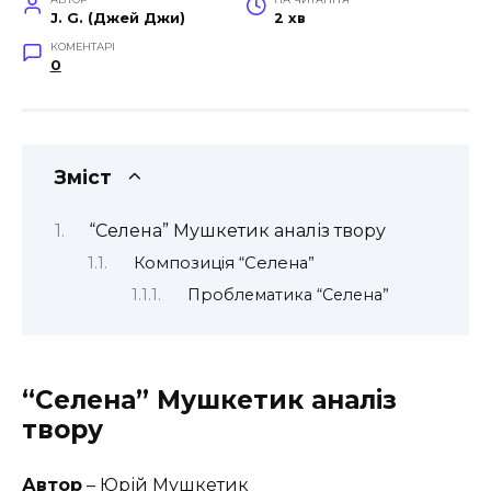
J. G. (Джей Джи)
2 хв
КОМЕНТАРІ
0
Зміст
“Селена” Мушкетик аналіз твору
Композиція “Селена”
Проблематика “Селена”
“Селена” Мушкетик аналіз
твору
Автор
– Юрій Мушкетик