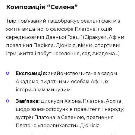
Композиція “Селена”
Твір пов’язаний і відображує реальні факти з
життя видатного філософа Платона, подій
середньовіччя Давньої Греції (Сіракузи, Афіни,
правління Перікла, Діонісія, війни, спортивні
ігри, життя і побут населення, сад Академа…)
Експозиція:
знайомство читача з садом
Академа, видатними особам Афін, їх
історичним минулим.
Зав’язка:
дискусія Хілона, Платона, Архіта
щодо взаємостосунків правителя і народу;
зустріч Платона із Селеною, прагнення
Платона «перевиховати» Діонісія.