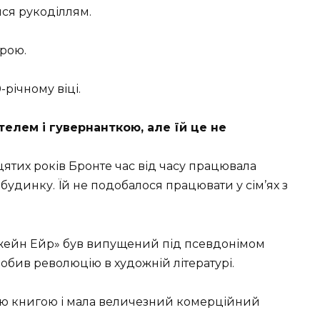
ися рукоділлям.
урою.
-річному віці.
елем і гувернанткою, але їй це не
дцятих років Бронте час від часу працювала
будинку. Їй не подобалося працювати у сім’ях з
Джейн Ейр» був випущений під псевдонімом
обив революцію в художній літературі.
ою книгою і мала величезний комерційний