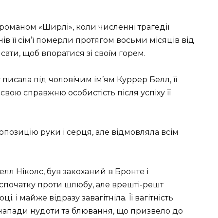
романом «Ширлі», коли численні трагедії
ів її сім’ї померли протягом восьми місяців від
сати, щоб впоратися зі своїм горем.
 писала під чоловічим ім’ям Куррер Белл, її
вою справжню особистість після успіху її
опозицію руки і серця, але відмовляла всім
Белл Ніколс, був закоханий в Бронте і
 спочатку проти шлюбу, але врешті-решт
 і майже відразу завагітніла. Її вагітність
і напади нудоти та блювання, що призвело до