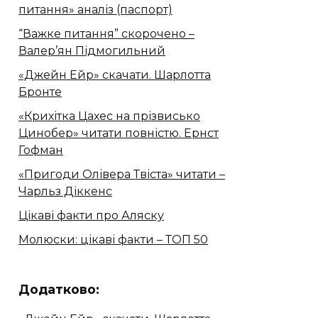
питання» аналіз (паспорт)
“Важке питання” скорочено –
Валер’ян Підмогильний
«Джейн Ейр» скачати. Шарлотта
Бронте
«Крихітка Цахес на прізвисько
Цинобер» читати повністю. Ернст
Гофман
«Пригоди Олівера Твіста» читати –
Чарльз Діккенс
Цікаві факти про Аляску
Молюски: цікаві факти – ТОП 50
Додатково: