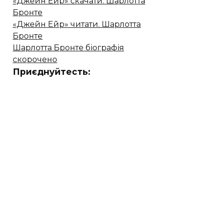
«Джейн Ейр» скачати. Шарлотта
Бронте
«Джейн Ейр» читати. Шарлотта
Бронте
Шарлотта Бронте біографія
скорочено
Приєднуйтесть: