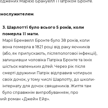
ароджених Марією Брануелл і Патріком Бронте.
ннослужителем
.
3. Шарлотті було всього 5 років, коли
померла її мати.
Марії Бренвелл Бронте було 38 років, коли
вона померла в 1821 році від раку яєчників
(або, як припускають, післяпологової інфекції),
залишивши чоловіка Патріка Бронте та їхніх
шістьох маленьких дітей. Через рік після
смерті дружини Патрік відправив чотирьох
своїх дочок, у тому числі Шарлотту, до школи-
інтернату для дочок священиків. Життя там
було справжнім випробуванням, про
ний роман «Джейн Ейр».