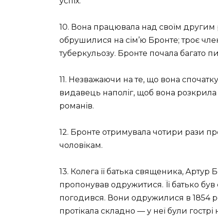
успіх.
10. Вона працювала над своїм другим 
обрушилися на сім’ю Бронте; троє член
туберкульозу. Бронте почала багато пи
11. Незважаючи на те, що вона спочатку
видавець наполіг, щоб вона розкрила с
романів.
12. Бронте отримувала чотири рази пр
чоловікам.
13. Колега її батька священика, Артур 
пропонував одружитися. Її батько був
погодився. Вони одружилися в 1854 році.
протікала складно — у неї були гостр