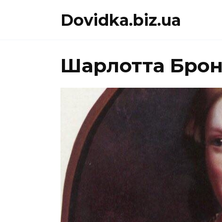
Перейти
Dovidka.biz.ua
до
вмісту
Шарлотта Бронт