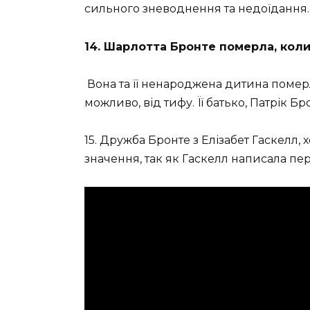
сильного зневоднення та недоїдання.
14. Шарлотта Бронте померла, коли ї
Вона та її ненароджена дитина померл
можливо, від тифу. Її батько, Патрік Б
15. Дружба Бронте з Елізабет Гаскелл, 
значення, так як Гаскелл написала перш