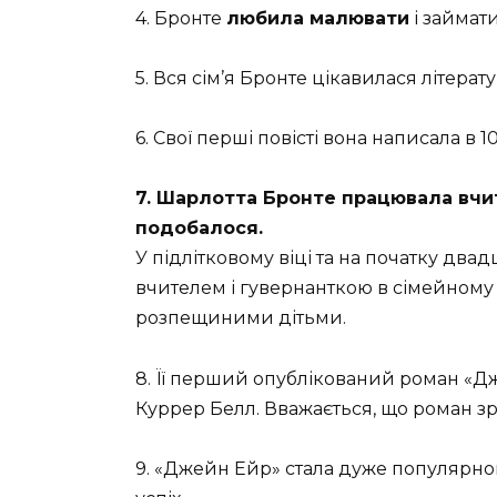
4. Бронте
любила малювати
і займат
5. Вся сім’я Бронте цікавилася літерат
6. Свої перші повісті вона написала в 10
7. Шарлотта Бронте працювала вчит
подобалося.
У підлітковому віці та на початку два
вчителем і гувернанткою в сімейному 
розпещиними дітьми.
8. Її перший опублікований роман «
Куррер Белл. Вважається, що роман зр
9. «Джейн Ейр» стала дуже популярн