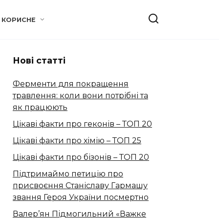
КОРИСНЕ
Нові статті
Ферменти для покращення
травлення: коли вони потрібні та
як працюють
Цікаві факти про геконів – ТОП 20
Цікаві факти про хімію – ТОП 25
Цікаві факти про бізонів – ТОП 20
Підтримаймо петицію про
присвоєння Станіславу Гармашу
звання Героя України посмертно
Валер’ян Підмогильний «Важке