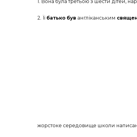
1. Вона була третьою з шести дітей, н
2. Її
батько
був
англіканським
свяще
жорстоке середовище школи написа