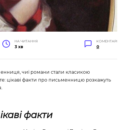
НА ЧИТАННЯ
КОМЕНТАРІ
3 хв
0
менниця, чиї романи стали класикою
нте: цікаві факти про письменницю розкажуть
.
ікаві факти