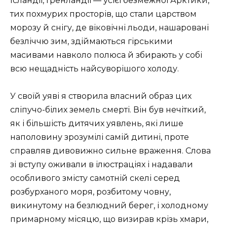
Ісландії, Гренландії — усієї безмежної Арктики,
тих похмурих просторів, що стали царством
морозу й снігу, де віковічні льоди, нашаровані
безліччю зим, здіймаються гірськими
масивами навколо полюса й збирають у собі
всю нещадність найсуворішого холоду.
У своїй уяві я створила власний образ цих
сліпучо-білих земель смерті. Він був нечіткий,
як і більшість дитячих уявлень, які лише
наполовину зрозумілі самій дитині, проте
справляв дивовижно сильне враження. Слова
зі вступу оживали в ілюстраціях і надавали
особливого змісту самотній скелі серед
розбурханого моря, розбитому човну,
викинутому на безлюдний берег, і холодному
примарному місяцю, що визирав крізь хмари,