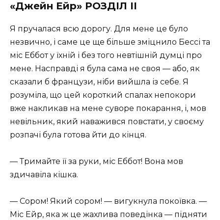
«Джейн Ейр» РОЗДІЛ II
Я пручалася всю дорогу. Для мене це було
незвично, і саме це ще більше зміцнило Бессі та
міс Еббот у їхній і без того невтішній думці про
мене. Насправді я була сама не своя — або, як
сказали б французи, ніби вийшла із себе. Я
розуміла, що цей короткий спалах непокори
вже накликав на мене суворе покарання, і, мов
невільник, який наважився повстати, у своєму
розпачі була готова йти до кінця.
— Тримайте її за руки, міс Еббот! Вона мов
здичавіла кішка.
— Сором! Який сором! — вигукнула покоївка. —
Міс Ейр, яка ж це жахлива поведінка — підняти