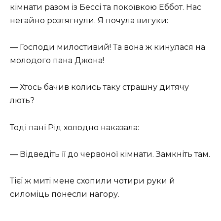
кімнати разом із Бессі та покоївкою Еббот. Нас
негайно розтягнули. Я почула вигуки:
— Господи милостивий! Та вона ж кинулася на
молодого пана Джона!
— Хтось бачив колись таку страшну дитячу
лють?
Тоді пані Рід холодно наказала:
— Відведіть її до червоної кімнати. Замкніть там.
Тієї ж миті мене схопили чотири руки й
силоміць понесли нагору.