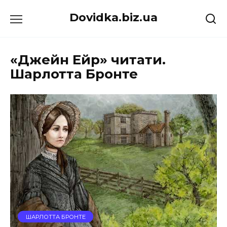
Перейти
Dovidka.biz.ua
до
вмісту
«Джейн Ейр» читати.
Шарлотта Бронте
ШАРЛОТТА БРОНТЕ