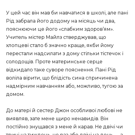
У цей час він мав би навчатися в школі, але пані
Рід забрала його додому на місяць чи два,
пояснюючи це його «слабким здоров’ям».
Учитель містер Майлз стверджував, що
хлопцеві стало б значно краще, якби йому
перестали надсилати з дому стільки тістечок і
солодощів. Проте материнське серце
відкидало таке суворе пояснення. Пані Рід
воліла вірити, що блідість сина спричинена
надмірним навчанням або, можливо, тугою за
домом.
До матері й сестер Джон особливої любові не
виявляв, зате мене щиро ненавидів. Він
постійно знущався з мене й карав. Не двічі чи
тричі на тиждень, не раз або двічі на день — а