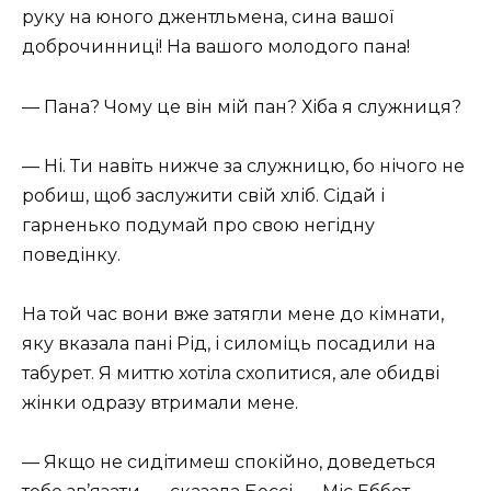
руку на юного джентльмена, сина вашої
доброчинниці! На вашого молодого пана!
— Пана? Чому це він мій пан? Хіба я служниця?
— Ні. Ти навіть нижче за служницю, бо нічого не
робиш, щоб заслужити свій хліб. Сідай і
гарненько подумай про свою негідну
поведінку.
На той час вони вже затягли мене до кімнати,
яку вказала пані Рід, і силоміць посадили на
табурет. Я миттю хотіла схопитися, але обидві
жінки одразу втримали мене.
— Якщо не сидітимеш спокійно, доведеться