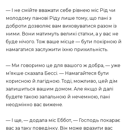
— І не смійте вважати себе рівнею міс Рід чи
молодому панові Ріду лише тому, що пані з
доброти дозволяє вам виховуватися разом із
ними. Вони матимуть великі статки, а у вас не
буде нічого. Тож ваше місце — бути покірною й
намагатися заслужити їхню прихильність.
— Ми говоримо це для вашого ж добра, — уже
м’якше сказала Бессі. — Намагайтеся бути
корисною й лагідною. Тоді, можливо, цей дім
залишиться вашим домом. Але якщо й далі
будете такою запальною й нечемною, пані
неодмінно вас вижене.
— І ще, — додала міс Еббот, — Господь покарає
вас за таку поведінку. Він може вразити вас