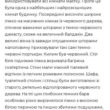
використовувати всі кімнати маєтку. Проте це
була одна з найбільших і найрозкішніших
кімнат будинку. Посередині височіло широке
ліжко на масивних ніжках із червоного дерева,
оточене важкими шторами з темно-червоного
дамасту, схоже на величний балдахін. Два
великі вікна із завжди опущеними шторами
наполовину приховували такі самі темно-
червоні портьєри. Килим був червоний. Стіл
біля підніжжя ліжка вкривала багряна
скатертина. Стіни мали ніжний палевий
відтінок із легким рожевим полиском. Шафа,
туалетний столик і стільці були виготовлені зі
старого, ретельно відполірованого червоного
дерева. На тлі цих глибоких темних барв
особливо різко вирізнялося ліжко з високою
білою периною та пишно збитими подушками,