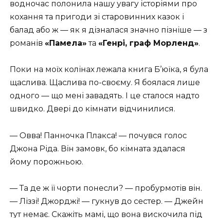
водночас полонила нашу увагу історіями про
кохання та пригоди зі старовинних казок і
балад або ж — як я дізналася значно пізніше — з
романів
«Памела»
та
«Генрі, граф Морленд»
.
Поки на моїх колінах лежала книга Б’юїка, я була
щаслива. Щаслива по-своєму. Я боялася лише
одного — що мені завадять. І це сталося надто
швидко. Двері до кімнати відчинилися.
— Овва! Панночка Плакса! — почувся голос
Джона Ріда. Він замовк, бо кімната здалася
йому порожньою.
— Та де ж її чорти понесли? — пробурмотів він.
— Ліззі! Джорджі! — гукнув до сестер. — Джейн
тут немає. Скажіть мамі, що вона вискочила під