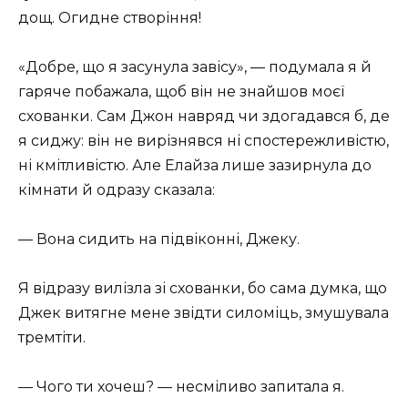
дощ. Огидне створіння!
«Добре, що я засунула завісу», — подумала я й
гаряче побажала, щоб він не знайшов моєї
схованки. Сам Джон навряд чи здогадався б, де
я сиджу: він не вирізнявся ні спостережливістю,
ні кмітливістю. Але Елайза лише зазирнула до
кімнати й одразу сказала:
— Вона сидить на підвіконні, Джеку.
Я відразу вилізла зі схованки, бо сама думка, що
Джек витягне мене звідти силоміць, змушувала
тремтіти.
— Чого ти хочеш? — несміливо запитала я.