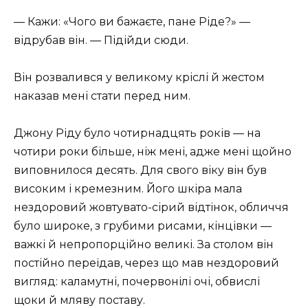
— Кажи: «Чого ви бажаєте, пане Ріде?» —
відрубав він. — Підійди сюди.
Він розвалився у великому кріслі й жестом
наказав мені стати перед ним.
Джону Ріду було чотирнадцять років — на
чотири роки більше, ніж мені, адже мені щойно
виповнилося десять. Для свого віку він був
високим і кремезним. Його шкіра мала
нездоровий жовтувато-сірий відтінок, обличчя
було широке, з грубими рисами, кінцівки —
важкі й непропорційно великі. За столом він
постійно переїдав, через що мав нездоровий
вигляд: каламутні, почервонілі очі, обвислі
щоки й мляву поставу.