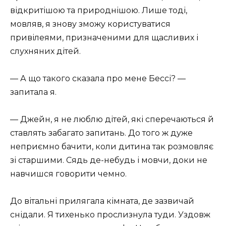
відкритішою та природнішою. Лише тоді,
мовляв, я знову зможу користуватися
привілеями, призначеними для щасливих і
слухняних дітей.
— А що такого сказала про мене Бессі? —
запитала я.
— Джейн, я не люблю дітей, які сперечаються й
ставлять забагато запитань. До того ж дуже
неприємно бачити, коли дитина так розмовляє
зі старшими. Сядь де-небудь і мовчи, доки не
навчишся говорити чемно.
До вітальні прилягала кімната, де зазвичай
снідали. Я тихенько прослизнула туди. Уздовж