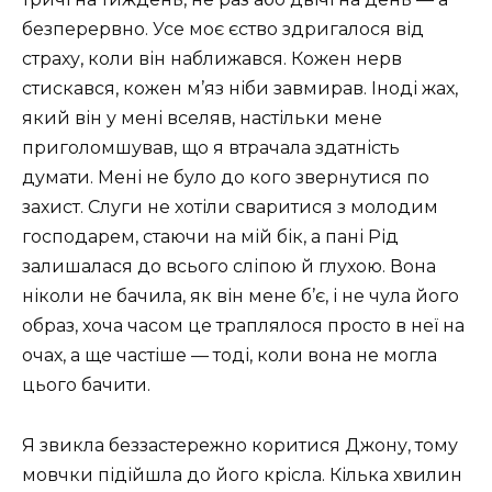
безперервно. Усе моє єство здригалося від
страху, коли він наближався. Кожен нерв
стискався, кожен м’яз ніби завмирав. Іноді жах,
який він у мені вселяв, настільки мене
приголомшував, що я втрачала здатність
думати. Мені не було до кого звернутися по
захист. Слуги не хотіли сваритися з молодим
господарем, стаючи на мій бік, а пані Рід
залишалася до всього сліпою й глухою. Вона
ніколи не бачила, як він мене б’є, і не чула його
образ, хоча часом це траплялося просто в неї на
очах, а ще частіше — тоді, коли вона не могла
цього бачити.
Я звикла беззастережно коритися Джону, тому
мовчки підійшла до його крісла. Кілька хвилин