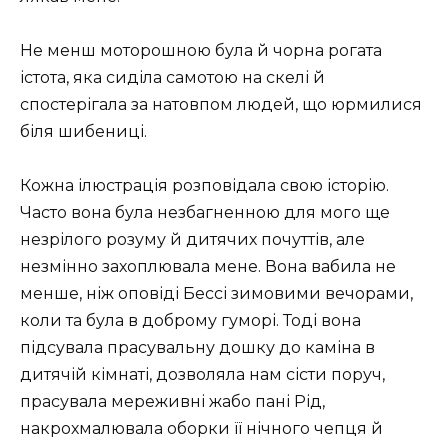
Не менш моторошною була й чорна рогата
істота, яка сиділа самотою на скелі й
спостерігала за натовпом людей, що юрмилися
біля шибениці.
Кожна ілюстрація розповідала свою історію.
Часто вона була незбагненною для мого ще
незрілого розуму й дитячих почуттів, але
незмінно захоплювала мене. Вона вабила не
менше, ніж оповіді Бессі зимовими вечорами,
коли та була в доброму гуморі. Тоді вона
підсувала прасувальну дошку до каміна в
дитячій кімнаті, дозволяла нам сісти поруч,
прасувала мереживні жабо пані Рід,
накрохмалювала оборки її нічного чепця й