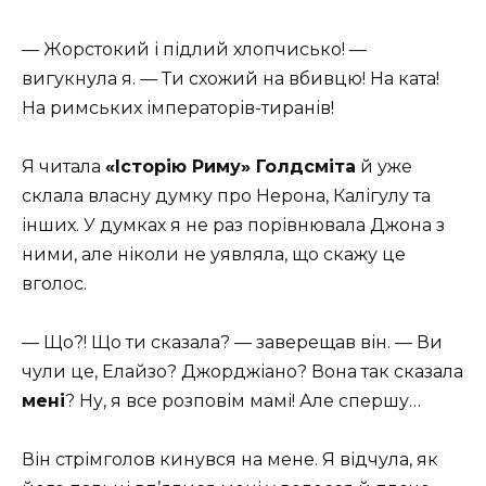
— Жорстокий і підлий хлопчисько! —
вигукнула я. — Ти схожий на вбивцю! На ката!
На римських імператорів-тиранів!
Я читала
«Історію Риму» Голдсміта
й уже
склала власну думку про Нерона, Калігулу та
інших. У думках я не раз порівнювала Джона з
ними, але ніколи не уявляла, що скажу це
вголос.
— Що?! Що ти сказала? — заверещав він. — Ви
чули це, Елайзо? Джорджіано? Вона так сказала
мені
? Ну, я все розповім мамі! Але спершу…
Він стрімголов кинувся на мене. Я відчула, як