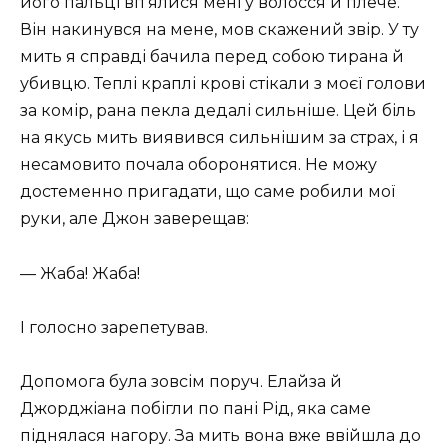
його пальці вп’ялися мені у волосся й плече.
Він накинувся на мене, мов скажений звір. У ту
мить я справді бачила перед собою тирана й
убивцю. Теплі краплі крові стікали з моєї голови
за комір, рана пекла дедалі сильніше. Цей біль
на якусь мить виявився сильнішим за страх, і я
несамовито почала оборонятися. Не можу
достеменно пригадати, що саме робили мої
руки, але Джон заверещав:
— Жаба! Жаба!
І голосно зарепетував.
Допомога була зовсім поруч. Елайза й
Джорджіана побігли по пані Рід, яка саме
піднялася нагору. За мить вона вже ввійшла до