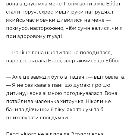
вона відпустила мене. Потім вони з міс Еббот
стали поруч, схрестивши руки на грудях, і
якийсь час мовчки дивилися на мене —
похмуро, насторожено, ніби сумнівалися, чи я
при здоровому глузді.
— Раніше вона ніколи так не поводилася, —
нарешті сказала Бессі, звертаючись до Еббот.
— Але це завжди було в її вдачі, — відповіла та.
— Я не раз казала пані, що думаю про цю
дитину, і вона зі мною погоджувалася. Вона
потайлива маленька хитрунка. Ніколи не
бачила дівчинки її віку, яка так уміла б
приховувати свої думки.
Бессі нічого не відповіла. Згодом вона