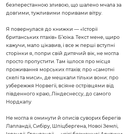
безперестанною зливою, що шалено мчала за
довгими, тужливими поривами вітру.
Я повернулася до книжки — «Історії
британських птахів» Б’юїка. Текст мене, щиро
кажучи, мало цікавив, і все ж перші вступні
сторінки я, попри свій дитячий вік, не могла
просто пропустити. Там ішлося про місця
проживання морських птахів; про «самотні
скелі та миси», де мешкали тільки вони; про
узбережжя Норвегії, всіяне острівцями від
південного краю, Ліндеснессу, до самого
Нордкапу
Не могла я оминути й описів суворих берегів
Лапландії, Сибіру, Шпіцбергена, Нової Землі,