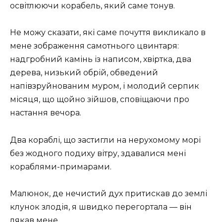
освітлюючи корабель, який саме тонув.
Не можу сказати, які саме почуття викликало в
мене зображення самотнього цвинтаря:
надгробний камінь із написом, хвіртка, два
дерева, низький обрій, обведений
напівзруйнованим муром, і молодий серпик
місяця, що щойно зійшов, сповіщаючи про
настання вечора.
Два кораблі, що застигли на нерухомому морі
без жодного подиху вітру, здавалися мені
кораблями-примарами.
Малюнок, де нечистий дух притискав до землі
клунок злодія, я швидко перегортала — він
лякав мене.