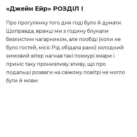
«Джейн Ейр» РОЗДІЛ І
Про прогулянку того дня годі було й думати.
Щоправда, вранці ми з годину блукали
безлистим чагарником, але пообіді (коли не
було гостей, місіс Рід обідала рано) холодний
зимовий вітер нагнав такі похмурі хмари і
приніс таку пронизливу зливу, що про
подальші розваги на свіжому повітрі не могло
бути й мови.