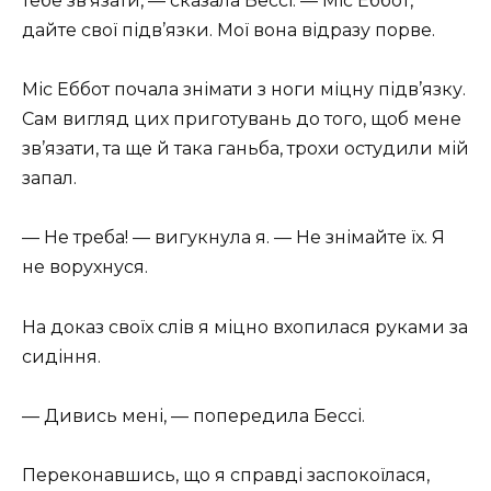
тебе зв’язати, — сказала Бессі. — Міс Еббот,
дайте свої підв’язки. Мої вона відразу порве.
Міс Еббот почала знімати з ноги міцну підв’язку.
Сам вигляд цих приготувань до того, щоб мене
зв’язати, та ще й така ганьба, трохи остудили мій
запал.
— Не треба! — вигукнула я. — Не знімайте їх. Я
не ворухнуся.
На доказ своїх слів я міцно вхопилася руками за
сидіння.
— Дивись мені, — попередила Бессі.
Переконавшись, що я справді заспокоїлася,