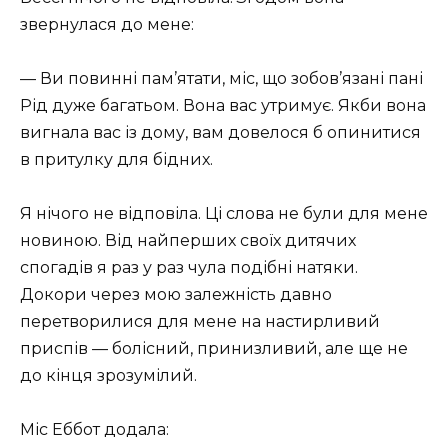
звернулася до мене:
— Ви повинні пам’ятати, міс, що зобов’язані пані
Рід дуже багатьом. Вона вас утримує. Якби вона
вигнала вас із дому, вам довелося б опинитися
в притулку для бідних.
Я нічого не відповіла. Ці слова не були для мене
новиною. Від найперших своїх дитячих
спогадів я раз у раз чула подібні натяки.
Докори через мою залежність давно
перетворилися для мене на настирливий
приспів — болісний, принизливий, але ще не
до кінця зрозумілий.
Міс Еббот додала: