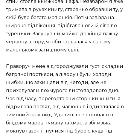
стіни стояла книжкова шафа. Незабаром я вже
тримала в руках книгу, старанно обравши ту, у
якій було багато малюнків. Потім залізла на
широке підвіконня, підібгала ноги й сіла по-
турецьки. Засунувши майже до кінця важку
червону штору, я ніби сховалася у своєму
маленькому затишному світі.
Праворуч мене відгороджували густі складки
багряної портьєри, а ліворуч були холодні
шибки, що захищали від негоди, але не
приховували похмурого листопадового дня.
Час від часу, перегортаючи сторінки книги, я
відривала погляд від малюнків і вдивлялася в
зимовий краєвид. Удалині все потопало в
блідому мареві туману та хмар, а зблизька
мокнув газон і гнулися під бурею кущі під