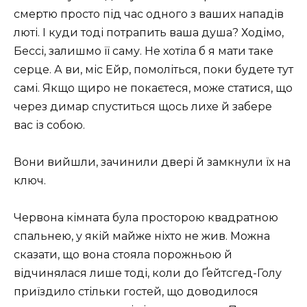
смертю просто під час одного з ваших нападів
люті. І куди тоді потрапить ваша душа? Ходімо,
Бессі, залишмо її саму. Не хотіла б я мати таке
серце. А ви, міс Ейр, помоліться, поки будете тут
самі. Якщо щиро не покаєтеся, може статися, що
через димар спуститься щось лихе й забере
вас із собою.
Вони вийшли, зачинили двері й замкнули їх на
ключ.
Червона кімната була просторою квадратною
спальнею, у якій майже ніхто не жив. Можна
сказати, що вона стояла порожньою й
відчинялася лише тоді, коли до Ґейтсгед-Голу
приїздило стільки гостей, що доводилося