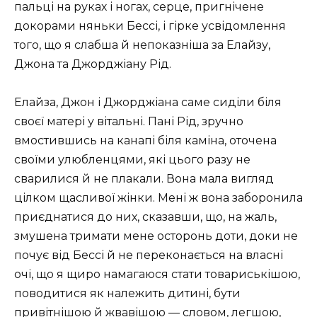
пальці на руках і ногах, серце, пригнічене
докорами няньки Бессі, і гірке усвідомлення
того, що я слабша й непоказніша за Елайзу,
Джона та Джорджіану Рід.
Елайза, Джон і Джорджіана саме сиділи біля
своєї матері у вітальні. Пані Рід, зручно
вмостившись на канапі біля каміна, оточена
своїми улюбленцями, які цього разу не
сварилися й не плакали. Вона мала вигляд
цілком щасливої жінки. Мені ж вона заборонила
приєднатися до них, сказавши, що, на жаль,
змушена тримати мене осторонь доти, доки не
почує від Бессі й не переконається на власні
очі, що я щиро намагаюся стати товариськішою,
поводитися як належить дитині, бути
привітнішою й жвавішою — словом, легшою,