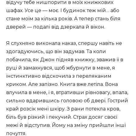
відучу тебе нишпорити в моїх книжкових
шафах. Усе це — моє. І будинок теж мій… або
стане моїм за кілька років. А тепер стань біля
дверей — подалі від дзеркала й вікон.
Я слухняно виконала наказ, спершу навіть не
здогадуючись, що він задумав. Та коли
побачила, як Джон підняв книжку, зважив її в
руці й замахнувся, щоб жбурнути в мене, я
інстинктивно відскочила з переляканим
криком. Але запізно. Книга вже летіла. Вона
влучила в мене, і я, втративши рівновагу, впала,
сильно вдарившись головою об двері. Гострий
край розсік мені шкіру. З рани потекла кров,
біль був різкий і пекучий. Страх досяг своєї
межі й відступив. Йому на зміну прийшли інші
почуття.