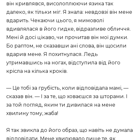
він кривлявся, висолоплюючи язика так
далеко, як тільки міг. Я знала: невдовзі він мене
вдарить. Чекаючи цього, я мимоволі
вдивлялася в його гидке, відразливе обличчя.
Мені й досі цікаво, чи прочитав він мої думки.
Бо раптом, не сказавши ані слова, він щосили
вдарив мене. Я похитнулася. Ледь
утримавшись на ногах, відступила від його
крісла на кілька кроків.
— Це тобі за грубість, коли відповідала мамі, —
сказав він. — І за те, що ховаєшся за шторами. І
за той погляд, яким ти дивилася на мене
хвилину тому, жаба!
Я так звикла до його образ, що навіть не думала
відповідати. Мене хвилювало лише те, як