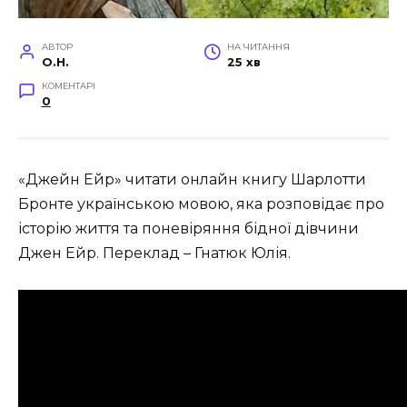
АВТОР
НА ЧИТАННЯ
O.H.
25 хв
КОМЕНТАРІ
0
«Джейн Ейр» читати онлайн книгу Шарлотти
Бронте українською мовою, яка розповідає про
історію життя та поневіряння бідної дівчини
Джен Ейр.
Переклад – Гнатюк Юлія.