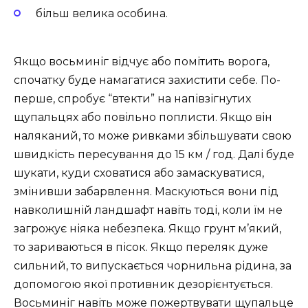
більш велика особина.
Якщо восьминіг відчує або помітить ворога,
спочатку буде намагатися захистити себе. По-
перше, спробує “втекти” на напівзігнутих
щупальцях або повільно поплисти. Якщо він
наляканий, то може ривками збільшувати свою
швидкість пересування до 15 км / год. Далі буде
шукати, куди сховатися або замаскуватися,
змінивши забарвлення. Маскуються вони під
навколишній ландшафт навіть тоді, коли їм не
загрожує ніяка небезпека. Якщо грунт м’який,
то зариваються в пісок. Якщо переляк дуже
сильний, то випускається чорнильна рідина, за
допомогою якої противник дезорієнтується.
Восьминіг навіть може пожертвувати щупальце