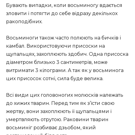
Бувають випадки, коли восьминогу вдається
зловити і потягти до себе відразу декількох
ракоподібних.
Восьминоги також часто полюють на бичків і
камбал. Використовуючи присоски на
щупальцях, захоплюють здобич. Одна присоска
діаметром близько 3 сантиметрів, може
витримати 3 кілограми. А так як у восьминога
цих присосок сотні, сила буде велика.
Всі види цих головоногих молюсків належать
до хижих тварин. Перед тим як з’їсти свою
жертву, вони захоплюють її щупальцями і
умертвляють отрутою. Раковини тварин
восьминіг розбиває дзьобом, який