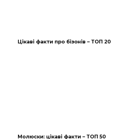
Цікаві факти про бізонів – ТОП 20
Молюски: цікаві факти – ТОП 50