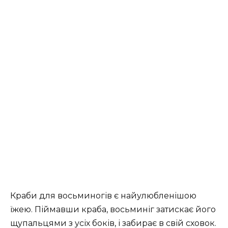
Краби для восьминогів є найулюбленішою
їжею. Піймавши краба, восьминіг затискає його
щупальцями з усіх боків, і забирає в свій сховок.