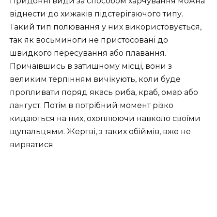
Придонні види за способом харчування можна
віднести до хижаків підстерігаючого типу.
Такий тип полювання у них використовується,
так як восьминоги не пристосовані до
швидкого пересування або плавання.
Причаївшись в затишному місці, вони з
великим терпінням вичікують, коли буде
пропливати поряд якась риба, краб, омар або
лангуст. Потім в потрібний момент різко
кидаються на них, охоплюючи навколо своїми
щупальцями. Жертві, з таких обіймів, вже не
вирватися.