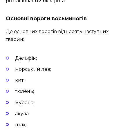
розташований біля рота.
Основні вороги восьминогів
До основних ворогів відносять наступних
тварин:
Дельфін;
морський лев;
кит;
тюлень;
мурена;
акула;
птах;