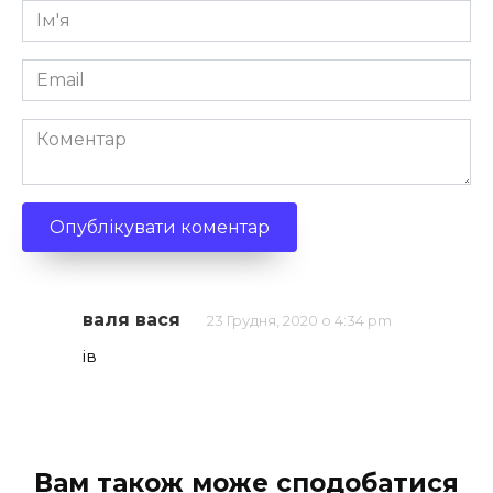
Ім'я
*
Email
*
Коментар
валя вася
23 Грудня, 2020 о 4:34 pm
ів
Вам також може сподобатися