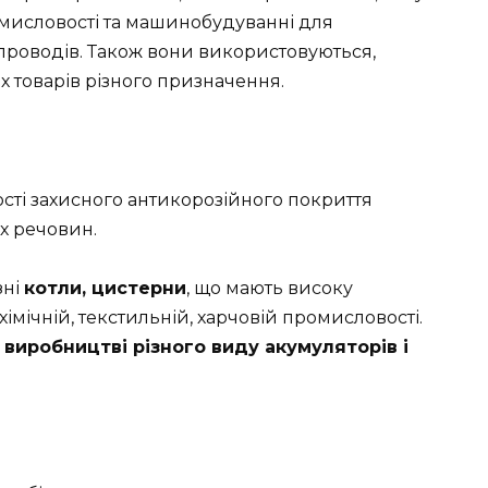
омисловості та машинобудуванні для
опроводів. Також вони використовуються,
 товарів різного призначення.
сті захисного антикорозійного покриття
х речовин.
зні
котли, цистерни
, що мають високу
 хімічній, текстильній, харчовій промисловості.
и
виробництві різного виду акумуляторів і