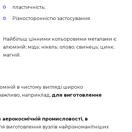
пластичність;
Різносторонністю застосування.
Найбільш цінними кольоровими металами є:
алюміній; мідь; нікель; олово; свинець; цинк;
магній.
юміній в чистому вигляді широко
 важливо, наприклад,
для виготовлення
в аерокосмічній промисловості, в
я виготовлення вузлів найрізноманітніших