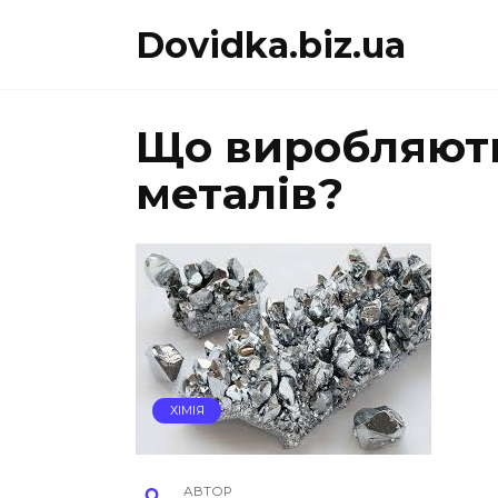
Перейти
Dovidka.biz.ua
до
вмісту
Що виробляють
металів?
ХІМІЯ
АВТОР