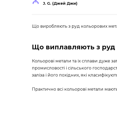
J. G. (Джей Джи)
Що виробляють з руд кольорових металів
Що виплавляють з руд 
Кольорові метали та їх сплави дуже за
промисловості і сільського господарст
заліза і його похідних, які класифікуют
Практично всі кольорові метали мають 