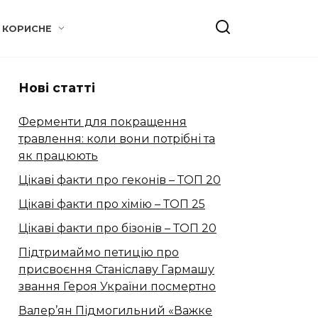
КОРИСНЕ
Нові статті
Ферменти для покращення
травлення: коли вони потрібні та
як працюють
Цікаві факти про геконів – ТОП 20
Цікаві факти про хімію – ТОП 25
Цікаві факти про бізонів – ТОП 20
Підтримаймо петицію про
присвоєння Станіславу Гармашу
звання Героя України посмертно
Валер’ян Підмогильний «Важке