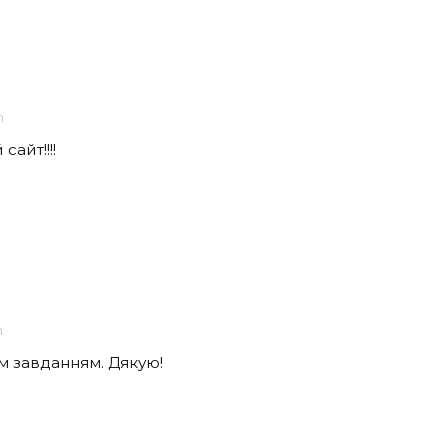
m
айт!!!!
m
м завданням. Дякую!