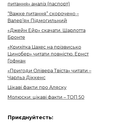
питання» аналіз (паспорт)
“Важке питання” скорочено –
Валер’ян Підмогильний
«Джейн Ейр» скачати. Шарлотта
Бронте
«Крихітка Цахес на прізвисько
Цинобер» читати повністю. Ернст
Гофман
«Пригоди Олівера Твіста» читати –
Чарльз Діккенс
Цікаві факти про Аляску
Молюски: цікаві факти – ТОП 50
Приєднуйтесть: