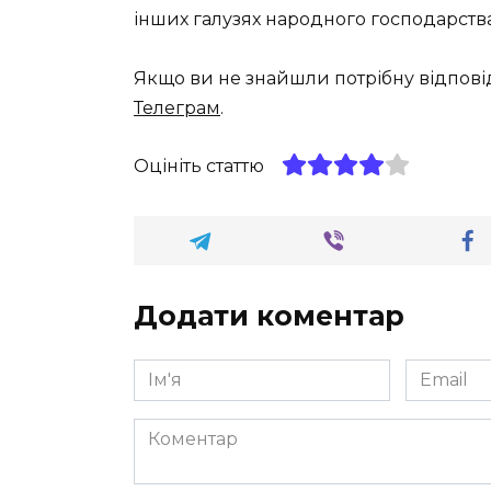
інших галузях народного господарства
Якщо ви не знайшли потрібну відпові
Телеграм
.
Оцініть статтю
Додати коментар
Ім'я
Email
*
*
Коментар