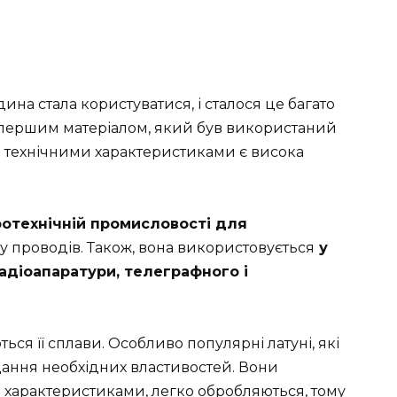
на стала користуватися, і сталося це багато
а першим матеріалом, який був використаний
и технічними характеристиками є висока
отехнічній промисловості для
ду проводів. Також, вона використовується
у
адіоапаратури, телеграфного і
ься її сплави. Особливо популярні латуні, які
дання необхідних властивостей. Вони
характеристиками, легко обробляються, тому