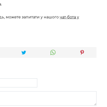
.
дь, можете запитати у нашого
чат-бота у