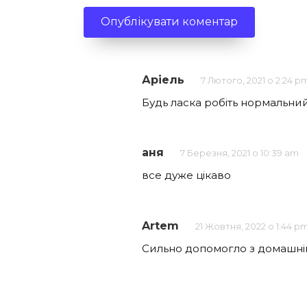
Аріель
7 Лютого, 2021 о 2:24 p
Будь ласка робіть нормальний с
аня
7 Березня, 2021 о 10:39 am
все дуже цікаво
Artem
21 Жовтня, 2022 о 1:44 p
Сильно допомогло з домашні