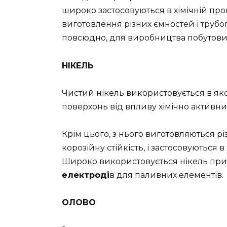
широко застосовуються в хімічній пр
виготовлення різних ємностей і труб
повсюдно, для виробництва побутових
НІКЕЛЬ
Чистий нікель використовується в яко
поверхонь від впливу хімічно активни
Крім цього, з нього виготовляються рі
корозійну стійкість, і застосовуються в
Широко використовується нікель пр
електроді
в для паливних елементів.
ОЛОВО