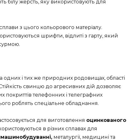
ють білу жерсть, яку використовують для
сплави з цього кольорового матеріалу.
ристовуються шрифти, відлиті з гарту, який
 сурмою.
а одних і тих же природних родовищах, області
 Стійкість свинцю до агресивних дій дозволяє
их покриттів телефонних і телеграфних
нього роблять спеціальне обладнання.
застосовується для виготовлення
оцинкованого
користовуються в різних сплавах для
в машинобудуванні,
металургії, медицині та