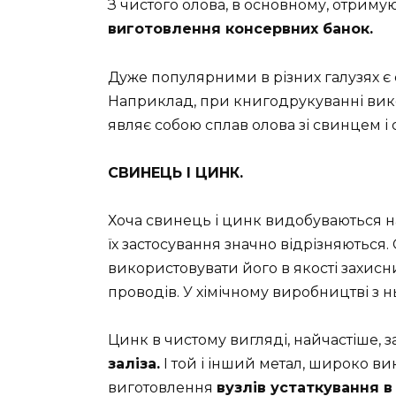
З чистого олова, в основному, отриму
виготовлення консервних банок.
Дуже популярними в різних галузях є 
Наприклад, при книгодрукуванні вико
являє собою сплав олова зі свинцем і
СВИНЕЦЬ І ЦИНК.
Хоча свинець і цинк видобуваються н
їх застосування значно відрізняються.
використовувати його в якості захисн
проводів. У хімічному виробництві з 
Цинк в чистому вигляді, найчастіше, 
заліза.
І той і інший метал, широко ви
виготовлення
вузлів устаткування 