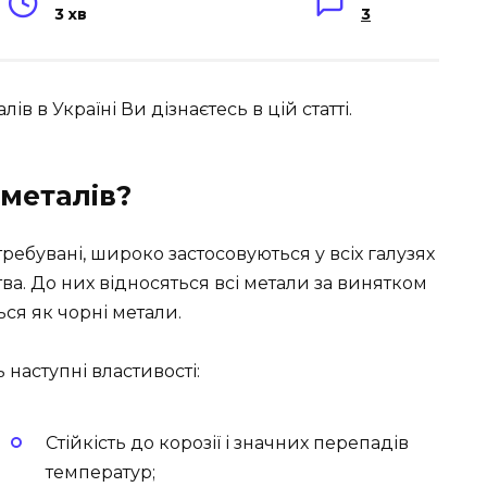
3 хв
3
 в Україні Ви дізнаєтесь в цій статті.
металів?
требувані, широко застосовуються у всіх галузях
ва. До них відносяться всі метали за винятком
ься як чорні метали.
наступні властивості:
Стійкість до корозії і значних перепадів
температур;