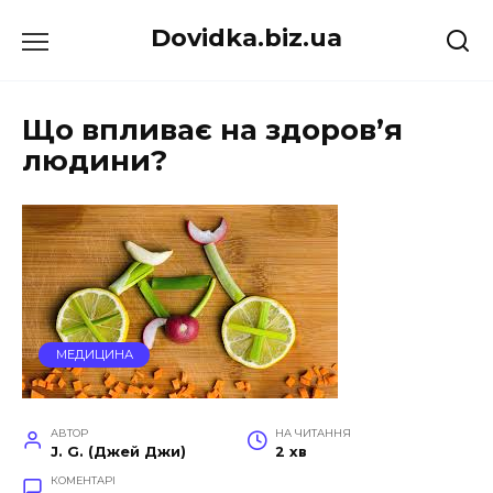
Перейти
Dovidka.biz.ua
до
вмісту
Що впливає на здоров’я
людини?
МЕДИЦИНА
АВТОР
НА ЧИТАННЯ
J. G. (Джей Джи)
2 хв
КОМЕНТАРІ