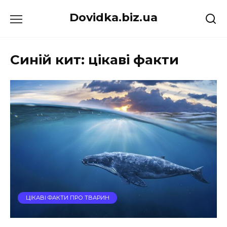
Перейти
Dovidka.biz.ua
до
вмісту
Синій кит: цікаві факти
ЦІКАВІ ФАКТИ ПРО ТВАРИН