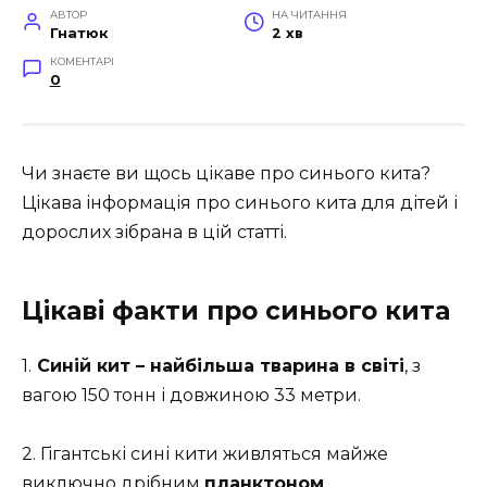
АВТОР
НА ЧИТАННЯ
Гнатюк
2 хв
КОМЕНТАРІ
0
Чи знаєте ви щось цікаве про синього кита?
Цікава інформація про синього кита для дітей і
дорослих зібрана в цій статті.
Цікаві факти про синього кита
1.
Синій кит – найбільша тварина в світі
, з
вагою 150 тонн і довжиною 33 метри.
2. Гігантські сині кити живляться майже
виключно дрібним
планктоном
.