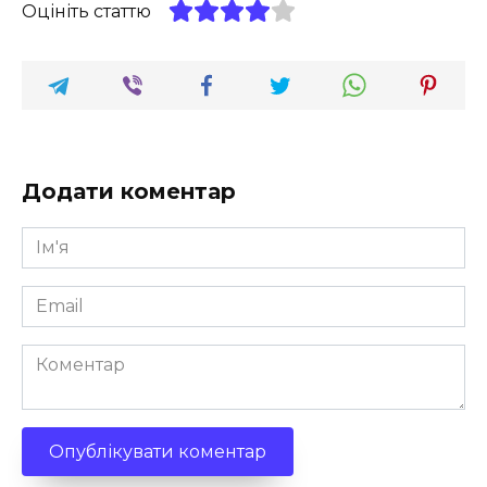
Оцініть статтю
Додати коментар
Ім'я
*
Email
*
Коментар