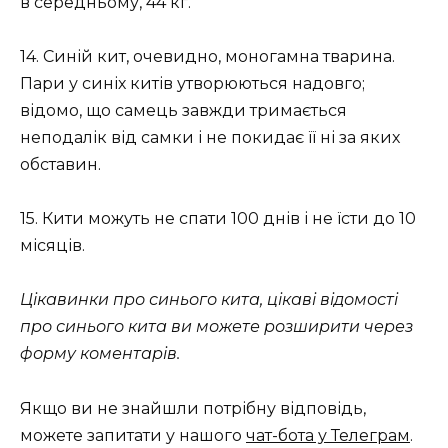
в середньому, 44 кг.
14. Синій кит, очевидно, моногамна тварина.
Пари у синіх китів утворюються надовго;
відомо, що самець завжди тримається
неподалік від самки і не покидає її ні за яких
обставин.
15. Кити можуть не спати 100 днів і не їсти до 10
місяців.
Цікавинки про синього кита, цікаві відомості
про синього кита ви можете розширити через
форму коментарів.
Якщо ви не знайшли потрібну відповідь,
можете запитати у нашого
чат-бота у Телеграм
.