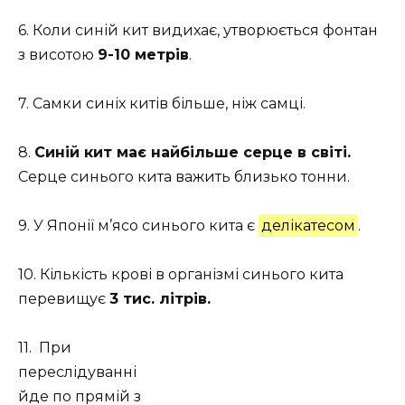
6. Коли синій кит видихає, утворюється фонтан
з висотою
9-10 метрів
.
7. Самки синіх китів більше, ніж самці.
8.
Синій кит має найбільше серце в світі.
Серце синього кита важить близько тонни.
9. У Японії м’ясо синього кита є
делікатесом
.
10. Кількість крові в організмі синього кита
перевищує
3 тис. літрів.
11. При
переслідуванні
йде по прямій з