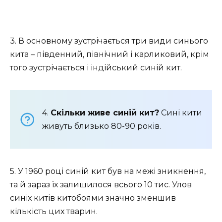
3. В основному зустрічається три види синього
кита – південний, північний і карликовий, крім
того зустрічається і індійський синій кит.
4.
Скільки живе синій кит?
Сині кити
живуть близько 80-90 років.
5. У 1960 році синій кит був на межі зникнення,
та й зараз їх залишилося всього 10 тис. Улов
синіх китів китобоями значно зменшив
кількість цих тварин.