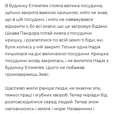
В будинку Епіметея стояла велика посудина,
щільно закрита важкою кришкою; ніхто не знав,
що в цій посудині, і ніхто не наважувався
відкрити її, бо всі знали, що це загрожує бідами.
Цікава Пандора потай зняла з посудини
кришку, і розлетілися по всій землі ті біди, які
були колись у ній закриті. Тільки одна Надія
лишилася на дні величезної посудини. Кришка
посудини знову закрилась, і не вилетіла Надія з
будинку Епіметея. Цього не побажав
громовержець Зевс.
Щасливо жили раніше люди, не знаючи зла,
тяжкої праці і згубних хвороб. Тепер міріади бід
розповсюдилися серед людей. Тепер злом
наповнились і земля, і море. Незваними і