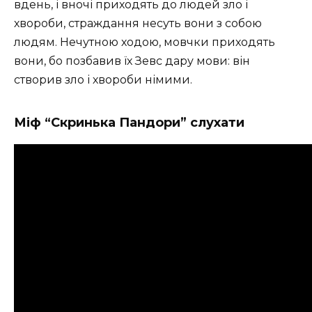
вдень, і вночі приходять до людей зло і
хвороби, страждання несуть вони з собою
людям. Нечутною ходою, мовчки приходять
вони, бо позбавив їх Зевс дару мови: він
створив зло і хвороби німими.
Міф “Скринька Пандори” слухати