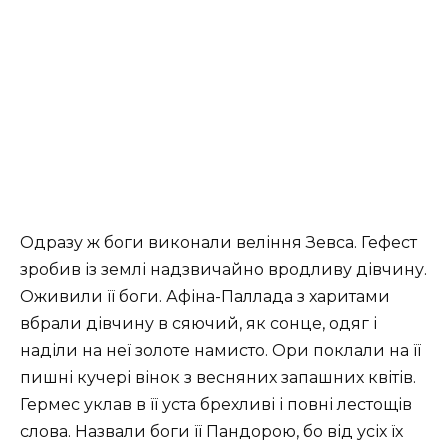
Одразу ж боги виконали веління Зевса. Гефест
зробив із землі надзвичайно вродливу дівчину.
Оживили її боги. Афіна-Паллада з харитами
вбрали дівчину в сяючий, як сонце, одяг і
наділи на неї золоте намисто. Ори поклали на її
пишні кучері вінок з весняних запашних квітів.
Гермес уклав в її уста брехливі і повні лестощів
слова. Назвали боги її Пандорою, бо від усіх їх