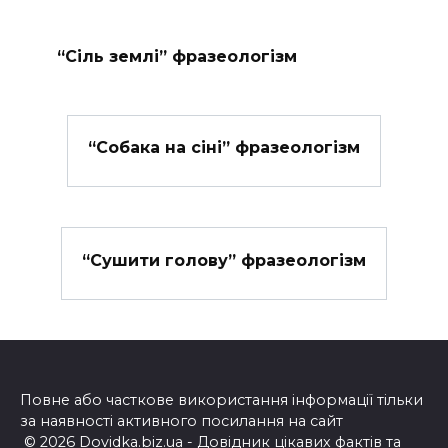
“Сіль землі” фразеологізм
“Собака на сіні” фразеологізм
“Сушити голову” фразеологізм
Повне або часткове використання інформації тільки
за наявності активного посилання на сайт
© 2026 Dovidka.biz.ua - Довідник цікавих фактів та