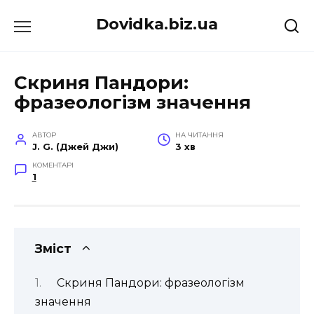
Перейти
Dovidka.biz.ua
до
вмісту
Скриня Пандори:
фразеологізм значення
АВТОР
НА ЧИТАННЯ
J. G. (Джей Джи)
3 хв
КОМЕНТАРІ
1
Зміст
Скриня Пандори: фразеологізм
значення