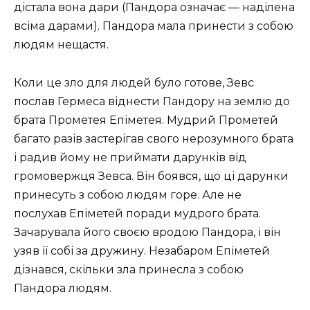
дістала вона дари (Пандора означає — наділена
всіма дарами). Пандора мала принести з собою
людям нещастя.
Коли це зло для людей було готове, Зевс
послав Гермеса віднести Пандору на землю до
брата Прометея Епіметея. Мудрий Прометей
багато разів застерігав свого нерозумного брата
і радив йому не приймати дарунків від
громовержця Зевса. Він боявся, що ці дарунки
принесуть з собою людям горе. Але не
послухав Епіметей поради мудрого брата.
Зачарувала його своєю вродою Пандора, і він
узяв її собі за дружину. Незабаром Епіметей
дізнався, скільки зла принесла з собою
Пандора людям.