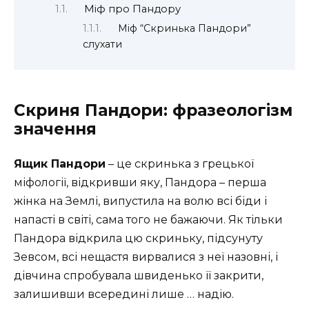
Міф про Пандору
Міф “Скринька Пандори”
слухати
Скриня Пандори: фразеологізм
значення
Ящик Пандори
– це скринька з грецької
міфології, відкривши яку, Пандора – перша
жінка на Землі, випустила на волю всі біди і
напасті в світі, сама того не бажаючи. Як тільки
Пандора відкрила цю скриньку, підсунуту
Зевсом, всі нещастя вирвалися з неї назовні, і
дівчина спробувала швиденько її закрити,
залишивши всередині лише … надію.