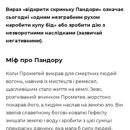
Вираз «відкрити скриньку Пандори» означає
сьогодні «одним незграбним рухом
наробити купу бід» або зробити дію з
незворотними наслідками (зазвичай
негативними).
Міф про Пандору
Коли Прометей викрав для смертних людей
вогонь, навчив їх мистецтв і ремесел,
щасливішим стало життя на землі. Зевс,
розгніваний вчинком Прометея, жорстоко
покарав його, а людям наслав на землю зло. Він
звелів славетному богові-ковалю Гефесту
змішати землю і воду і зробити з цієї суміші
прекрасну дівчину, яка мала б силу людей,