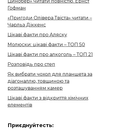
Цинобер» читати повністю. Ернст
Гофман
«Пригоди Олівера Твіста» читати –
Чарльз Діккенс
Цікаві факти про Аляску
Молюски: цікаві факти – ТОП 50
Цікаві факти про алкоголь – ТОП 21
Розповідь про степ
Як вибрати чохол для планшета за
діагоналлю, товщиною та
розташуванням камер
Цікаві факти з відкриття хімічних
елементів
Приєднуйтесть: