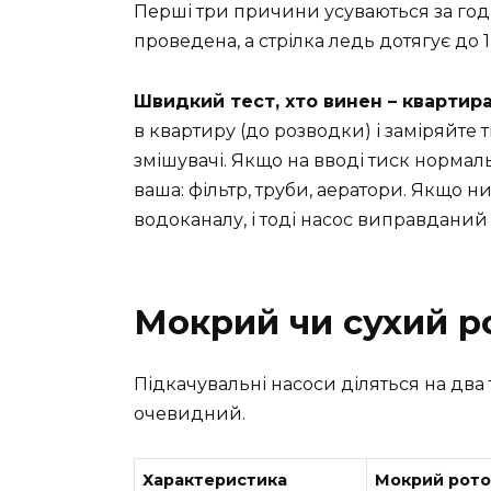
Перші три причини усуваються за годи
проведена, а стрілка ледь дотягує до 1
Швидкий тест, хто винен – квартира
в квартиру (до розводки) і заміряйте 
змішувачі. Якщо на вводі тиск нормал
ваша: фільтр, труби, аератори. Якщо н
водоканалу, і тоді насос виправданий
Мокрий чи сухий р
Підкачувальні насоси діляться на два
очевидний.
Характеристика
Мокрий ротор 