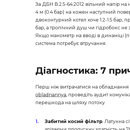
За ДБН В.2.5-64:2012 вільний напір на
4 м (0.4 бар) на кожен наступний пове
двоконтурний котел хоче 1.2-1.5 бар, 
бар, а тропічний душ чи гідробокс не 
Якщо манометр на вводі в динаміці (п
система потребує втручання.
Діагностика: 7 при
Перш ніж витрачатися на обладнання
obladnannya
, проведіть аудит комунік
перешкода на шляху потоку.
Забитий косий фільтр
. Латунна 
зрізаючи пропускну здатність на 