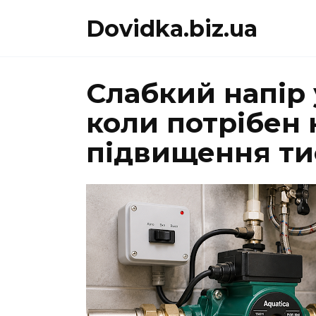
Перейти
Dovidka.biz.ua
до
вмісту
Слабкий напір у
коли потрібен 
підвищення ти