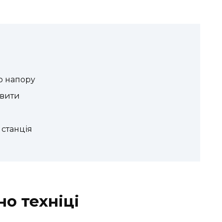
о напору
авити
 станція
но техніці