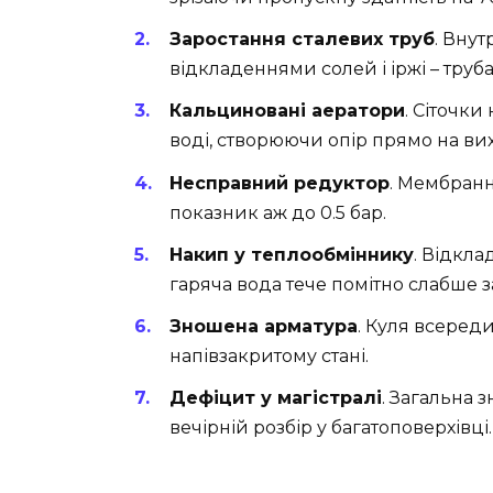
Заростання сталевих труб
. Внут
відкладеннями солей і іржі – труб
Кальциновані аератори
. Сіточки
воді, створюючи опір прямо на вих
Несправний редуктор
. Мембранн
показник аж до 0.5 бар.
Накип у теплообміннику
. Відкла
гаряча вода тече помітно слабше з
Зношена арматура
. Куля всереди
напівзакритому стані.
Дефіцит у магістралі
. Загальна 
вечірній розбір у багатоповерхівці.