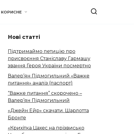
КОРИСНЕ
Нові статті
Підтримаймо петицію про
присвоєння Станіславу Гармашу
звання Героя України посмертно
Валер’ян Підмогильний «Важке
питання» аналіз (паспорт)
“Важке питання” скорочено –
Валер’ян Підмогильний
«Джейн Ейр» скачати. Шарлотта
Бронте
«Крихітка Цахес на прізвисько