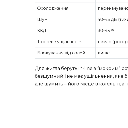
Охолодження
перекачуван
Шум
40-45 дБ (тих
ККД
30-45 %
Торцеве ущільнення
немає (ротор 
Блокування від солей
вище
Для житла беруть in-line з “мокрим” р
безшумний і не має ущільнення, яке б
але шумить – його місце в котельні, а н