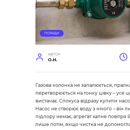
ПОРАДИ
АВТОР
O.H.
Газова колонка не запалюється, пралка
перетворюється на тонку цівку – усе ц
вистачає. Спокуса відразу купити насо
Насос не створює воду з нічого – він
підпору немає, агрегат хапне повітря й
лише потім, якщо чистка не допомогла,