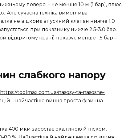
 нижньому поверсі – не менше 10 м (1 бар), плюс
рх. Але сучасна техніка вимоглива:
пралка не відкриє впускний клапан нижче 1.0
запустяться при показнику нижче 2.5-3.0 бар.
ри відкритому крані) показує менше 1.5 бар –
чин слабкого напору
https://toolmax.com.ua/nasosy-ta-nasosne-
ацій – найчастіше винна проста фізична
сітка 400 мкм заростає окалиною й піском,
70-80 %. Найчастіша й найдешевша причина.