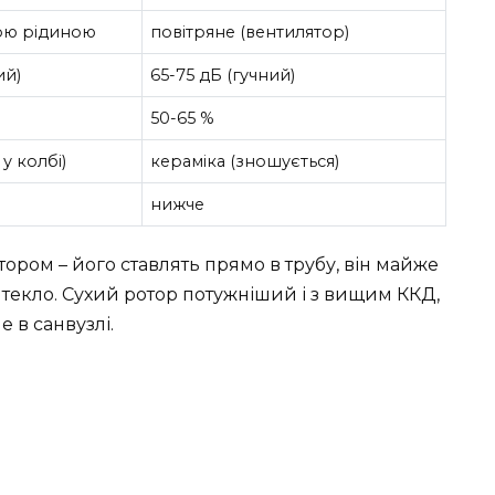
ою рідиною
повітряне (вентилятор)
ий)
65-75 дБ (гучний)
50-65 %
у колбі)
кераміка (зношується)
нижче
отором – його ставлять прямо в трубу, він майже
 текло. Сухий ротор потужніший і з вищим ККД,
е в санвузлі.