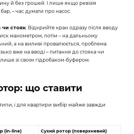
ну й без грошей. І лише якщо ревізія
 бар, – час думати про насос.
 чи стояк
. Відкрийте кран одразу після вводу
тиск манометром, потім – на дальньому
ьний, а на виливі провалюється, проблема
изько вже на вводі – питання до стояка чи
 лише зі своїм гідробаком-буфером.
отор: що ставити
 типи, і для квартири вибір майже завжди
(in-line)
Сухий ротор (поверхневий)