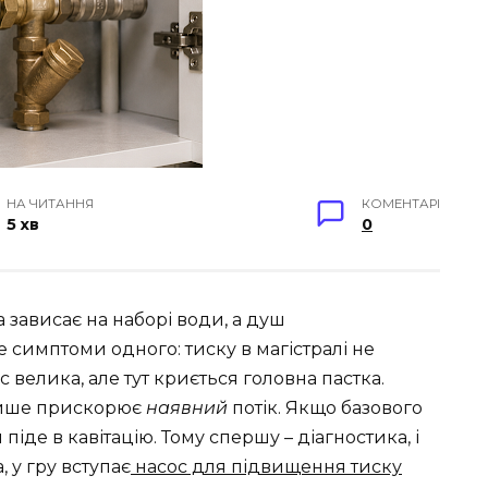
НА ЧИТАННЯ
КОМЕНТАРІ
5 хв
0
 зависає на наборі води, а душ
е симптоми одного: тиску в магістралі не
с велика, але тут криється головна пастка.
 лише прискорює
наявний
потік. Якщо базового
 піде в кавітацію. Тому спершу – діагностика, і
 у гру вступає
насос для підвищення тиску