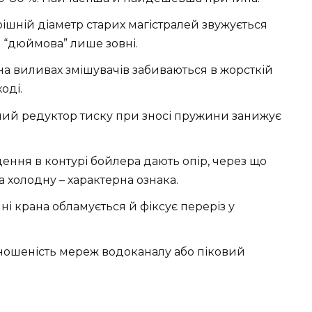
рішній діаметр старих магістралей звужується
а “дюймова” лише зовні.
 на виливах змішувачів забиваються в жорсткій
оді.
ий редуктор тиску при зносі пружини занижує
дення в контурі бойлера дають опір, через що
а холодну – характерна ознака.
ні крана обламується й фіксує переріз у
зношеність мереж водоканалу або піковий