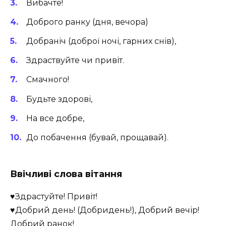
Вибачте!
Доброго ранку (дня, вечора)
Добраніч (доброї ночі, гарних снів),
Здраствуйте чи привіт.
Смачного!
Будьте здорові,
На все добре,
До побачення (бувай, прощавай).
Ввічливі слова вітання
♥Здрастуйте! Привіт!
♥Добрий день! (Добридень!), Добрий вечір!
Добрий ранок!