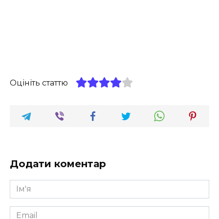
Оцініть статтю
Додати коментар
Ім'я
*
Email