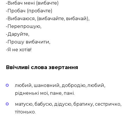
-Вибач мені (вибачте)
-Пробач (пробачте)
-Вибачаюся, (вибачайте, вибачай),
-Перепрошую,
-Даруйте,
-Прошу вибачити,
-Я не хотів!
Ввічливі слова звертання
любий, шановний, добродію, любий,
рідненькі мої, пане, пані.
матусю, бабусю, дідусю, братику, сестричко,
тітонько.