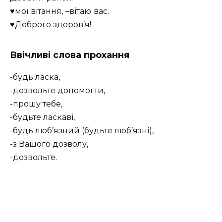
♥мої вітання, –
вітаю вас
.
♥Доброго здоров’я!
Ввічливі слова прохання
-будь ласка,
-дозвольте допомогти,
-прошу тебе,
-будьте ласкаві,
-будь люб’язний (будьте люб’язні),
-з Вашого дозволу,
-дозвольте.