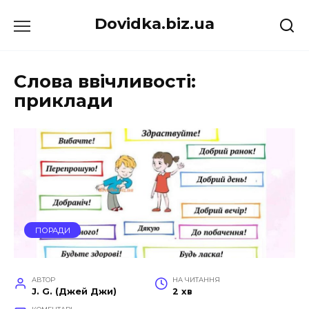
Перейти
Dovidka.biz.ua
до
вмісту
Слова ввічливості:
приклади
ПОРАДИ
АВТОР
НА ЧИТАННЯ
J. G. (Джей Джи)
2 хв