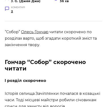
J. G. (Джей Джи)
36 хв
КОМЕНТАРІ
2
“Собор”
Олесь Гончар
читати скорочено по
розділах варто, щоб згадати короткий зміст та
закінчення твору.
Гончар “Собор” скорочено
читати
І розділ скорочено
Історія селища Зачіплянки почалася в козацькі
часи. Тоді місцеві майстри робили січовикам
списи для захисту від ворогів.