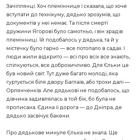
Зачіплянці. Хоч племінниця і сказала, що хоче
вступати до технікуму, дядько зрозумів, що
документів у неї немає. Та після смерті
дружини Ягорові було самотньо, і він зрадів
племінниці. Їй подобалось у дядька, та й у
містечку було гарно — все потопало в садах. І
люди жили відкрито — всі про всіх все знають,
спілкуються, все доброзичливо. Для Єльки це
був новий світ. Тут дуже багато молоді, яка
гуртується біля двору Баглаїв, або трохи далі —
Орлянченків. Але дядькові не подобалось, що
дівчина задивлялась в той бік, бо була не
прописана. Єдина її дорога — до Дніпра, де
дядько засвічує бакени.
Про дядькове минуле Єлька не знала. Ще