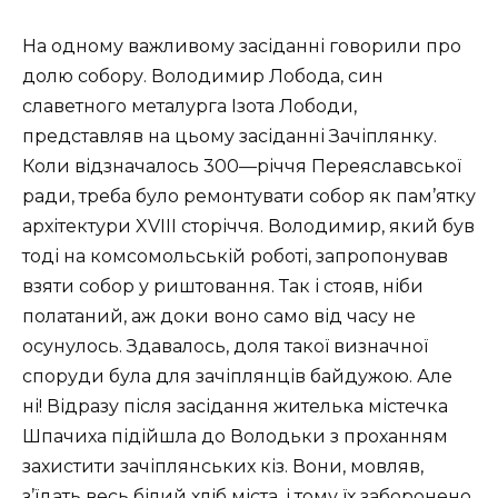
На одному важливому засіданні говорили про
долю собору. Володимир Лобода, син
славетного металурга Ізота Лободи,
представляв на цьому засіданні Зачіплянку.
Коли відзначалось 300—річчя Переяславської
ради, треба було ремонтувати собор як пам’ятку
архітектури XVIII сторіччя. Володимир, який був
тоді на комсомольській роботі, запропонував
взяти собор у риштовання. Так і стояв, ніби
полатаний, аж доки воно само від часу не
осунулось. Здавалось, доля такої визначної
споруди була для зачіплянців байдужою. Але
ні! Відразу після засідання жителька містечка
Шпачиха підійшла до Володьки з проханням
захистити зачіплянських кіз. Вони, мовляв,
з’їдать весь білий хліб міста, і тому їх заборонено