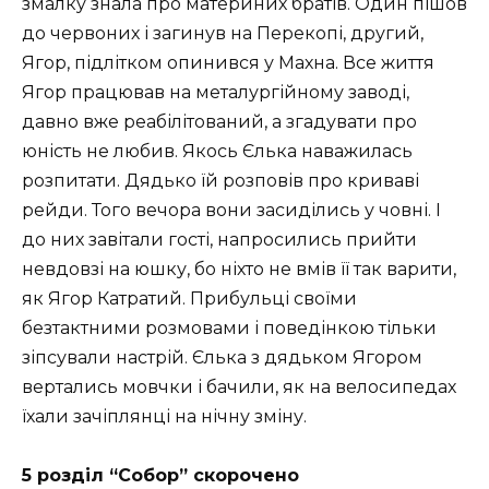
змалку знала про материних братів. Один пішов
до червоних і загинув на Перекопі, другий,
Ягор, підлітком опинився у Махна. Все життя
Ягор працював на металургійному заводі,
давно вже реабілітований, а згадувати про
юність не любив. Якось Єлька наважилась
розпитати. Дядько їй розповів про криваві
рейди. Того вечора вони засиділись у човні. І
до них завітали гості, напросились прийти
невдовзі на юшку, бо ніхто не вмів її так варити,
як Ягор Катратий. Прибульці своїми
безтактними розмовами і поведінкою тільки
зіпсували настрій. Єлька з дядьком Ягором
вертались мовчки і бачили, як на велосипедах
їхали зачіплянці на нічну зміну.
5 розділ “Собор” скорочено