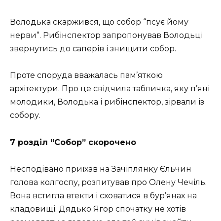
Володька скаржився, що собор “псує йому
нерви”. Рибінспектор запропонував Володьці
звернутись до саперів і знищити собор.
Проте споруда вважалась пам’яткою
архітектури. Про це свідчила табличка, яку п’яні
молодики, Володька і рибінспектор, зірвали із
собору.
7 розділ “Собор” скорочено
Несподівано приїхав на Зачіплянку Єльчин
голова колгоспу, розпитував про Олену Чечіль.
Вона встигла втекти і сховатися в бур’янах на
кладовищі. Дядько Ягор спочатку не хотів