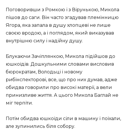
Поговоривши з Ромкою і з Вірунькою, Микола
пішов до саги. Він часто згадував племінницю
Ягора, яка запала в душу хлопцеві не лише
своєю вродою, а і поглядом, який виказував
внутрішню силу і надійну душу.
Блукаючи Зачіплянкою, Микола підійшов до
юшкоїдів. Дошкульними словами висловив
бюрократам, Володьці і новому
рибінспекторові, все, що про них думав, адже
обидва говорили про високі матерії, а вели
принизливе життя. А цього Микола Баглай не
міг терпіти.
Потім обидва юшкоїди сіли в машину і поїхали,
але зупинились біля собору.