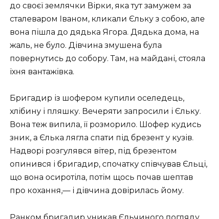
до своєї землячки Вірки, яка тут замужем за
сталеваром Іваном, кликали Єльку з собою, але
вона пішла до дядька Ягора. Дядька дома, на
жаль, не було. Дівчина змушена була
повернутись до собору. Там, на майдані, стояла
їхня вантажівка.
Бригадир із шофером купили оселедець,
хлібину і пляшку. Вечеряти запросили і Єльку.
Вона теж випила, її розморило. Шофер кудись
зник, а Єлька лягла спати під брезент у кузів.
Надворі розгулявся вітер, під брезентом
опинився і бригадир, спочатку співчував Єльці,
що вона осиротіла, потім щось почав шептав
про кохання,— і дівчина довірилась йому.
Ранком бригадир уникав Єльчиного погляду.