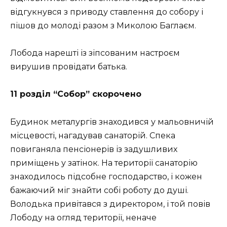
відгукнувся з приводу ставлення до собору і
пішов до молоді разом з Миколою Баглаєм.
Лобода нарешті із зіпсованим настроєм
вирушив провідати батька.
11 розділ “Собор” скорочено
Будинок металургів знаходився у мальовничій
місцевості, нагадував санаторій. Спека
повиганяла пенсіонерів із задушливих
приміщень у затінок. На території санаторію
знаходилось підсобне господарство, і кожен
бажаючий міг знайти собі роботу до душі.
Володька привітався з директором, і той повів
Лободу на огляд території, неначе