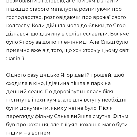
розмовляти з головою, але той зумів знайти
підхіддо старого металурга, розпитуючи про
господарство, розповідаючи про врожаї свого
колгоспу. Коли дійшла мова до Єльки, то Ягор
дізнався, що дівчину в селі знеславили. Боляче
було Ягору за долю племінниці. Але Єльці було
приємно вже від того, що хоч хтось у цьому світі
жалів її.
Одного разу дядько Ягор дав їй грошей, щоб
сходила в кіно, і дівчина пішла в парк на
денний сеанс. По дорозі зупинялась біля
інститутів і технікумів, але для вступу необхідні
були документи, яких у неї не було. Після
перегляду фільму Єлька вийшла смутна. Фільм
був про кохання, але в її уяві кохання мало бути
іншим – з вогнем.