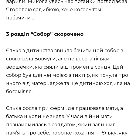
варили. Микола увесь час потайки поглядає за
Ягоровою садибкою, хоче когось там
побачити…
3 розділ “Собор” скорочено
Єлька з дитинства звикла бачити цей собор зі
свого села Вовчуги, але не весь, а тільки
вершечки, які сяяли від променів сонця. Цей
собор був для неї мрією з тих пір, як почула про
нього від матері, адже та ще дитиною ходила на
богомілля.
Єлька росла при фермі, де працювала мати, а
батька ніколи не знала. У часи війни мати
познайомилась з солдатом, який залишив
пам’ять про себе, коротке кохання — Єльку, яку