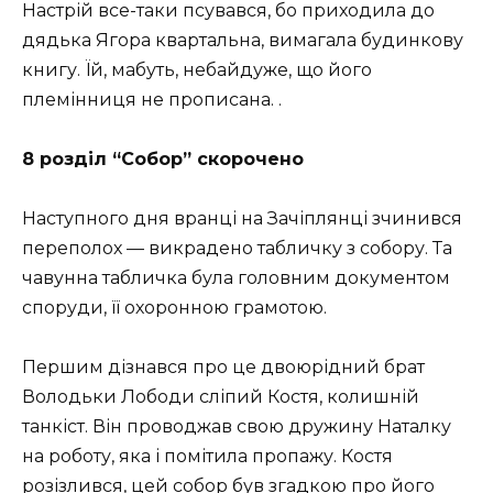
Настрій все-таки псувався, бо приходила до
дядька Ягора квартальна, вимагала будинкову
книгу. Їй, мабуть, небайдуже, що його
племінниця не прописана. .
8 розділ “Собор” скорочено
Наступного дня вранці на Зачіплянці зчинився
переполох — викрадено табличку з собору. Та
чавунна табличка була головним документом
споруди, її охоронною грамотою.
Першим дізнався про це двоюрідний брат
Володьки Лободи сліпий Костя, колишній
танкіст. Він проводжав свою дружину Наталку
на роботу, яка і помітила пропажу. Костя
розізлився, цей собор був згадкою про його