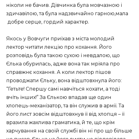
ніколи не бачив. Дівчинка була мовчазною і
здичавілою, та була надзвичайно гарною,мала
добре серце, гордий характер.
Якось у Вовчуги приїхав з міста молодий
лектор читати лекцію про кохання. Його
розповідь була такою сухою і невдалою, що
Єлька обурилась, адже вона так мріяла про
справжнє кохання. А коли лектор пішов
проводжати Єльку, вона відштовхнула його:
“Гетьте! Спершу самі навчіться кохати, а тоді
вчіть інших!” За Єлькою впадав ще один
хлопець-механізатор, та він служив в армії. Та
його лист зовсім відштовхнув її від хлопця – її
вразила жахлива граматика, й те, що крім
харчування на своїй службі він ні про що більше