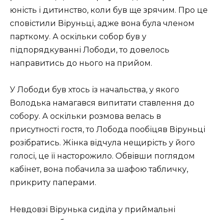
юність і дитинство, коли був ще зрячим. Про це
сповістили Віруньці, адже вона була членом
парткому. А оскільки собор був у
підпорядкуванні Лободи, то довелось
направитись до нього на прийом.
У Лободи був хтось із начальства, у якого
Володька намагався випитати ставлення до
собору. А оскільки розмова велась в
присутності гостя, то Лобода пообіцяв Віруньці
розібратись. Жінка відчула нещирість у його
голосі, це її насторожило. Обвівши поглядом
кабінет, вона побачила за шафою табличку,
прикриту паперами.
Невдовзі Вірунька сиділа у приймальні