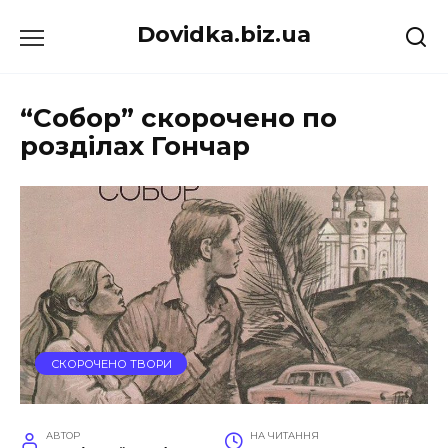
Перейти
Dovidka.biz.ua
до
вмісту
“Собор” скорочено по
розділах Гончар
СКОРОЧЕНО ТВОРИ
АВТОР
НА ЧИТАННЯ