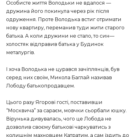
Особисте життя Володьки не вдалося —
дружина його покинула через рік після
одруження. Проте Володька встиг отримати
нову квартиру, переманив туди жити старого
батька. А коли дружини не стало, то син—
холостяк відправив батька у Будинок
металургів.
І хоча Володька не цурався зачіплянців, був
серед них своїм, Микола Баглай називав
Лободу батькопродавцем.
Цього разу Ягорові гості, поставивши
“Москвича” за сараєм, мовчки сьорбали юшку.
Вірунька дивувалась, чого це Лобода не
дозволив своєму батькові чаркуватись з
колишнім махновцем Катратим, а сам їздить до