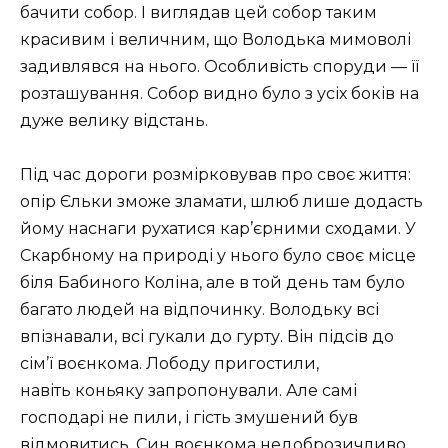
бачити собор. І виглядав цей собор таким
красивим і величним, що Володька мимоволі
задивлявся на нього. Особливість споруди — її
розташування. Собор видно було з усіх боків на
дуже велику відстань.
Під час дороги розмірковував про своє життя:
опір Єльки зможе зламати, шлюб лише додасть
йому наснаги рухатися кар’єрними сходами. У
Скарбному на природі у нього було своє місце
біля Бабиного Коліна, але в той день там було
багато людей на відпочинку. Володьку всі
впізнавали, всі гукали до гурту. Він підсів до
сім’ї воєнкома. Лободу пригостили,
навіть коньяку запропонували. Але самі
господарі не пили, і гість змушений був
відмовитись. Син воєнкома недоброзичливо