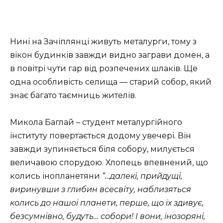
Нині на Зачіплянці живуть металурги, тому з
вікон будинків завжди видно заграви домен, а
в повітрі чути гар від розпечених шлаків. Ще
одна особливість селища — старий собор, який
знає багато таємниць жителів.
Микола Баглай – студент металургійного
інституту повертається додому увечері. Він
завжди зупиняється біля собору, милується
величавою спорудою. Хлопець впевнений, що
колись інопланетяни
“…далекі, прийдущі,
виринувши з глибин всесвіту, наблизяться
колись до нашої планети, перше, що їх здивує,
безсумнівно, будуть… собори! І вони, інозоряні,