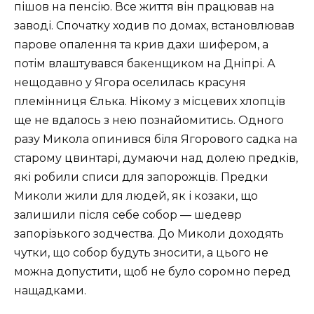
пішов на пенсію. Все життя він працював на
заводі. Спочатку ходив по домах, встановлював
парове опалення та крив дахи шифером, а
потім влаштувався бакенщиком на Дніпрі. А
нещодавно у Ягора оселилась красуня
племінниця Єлька. Нікому з місцевих хлопців
ще не вдалось з нею познайомитись. Одного
разу Микола опинився біля Ягорового садка на
старому цвинтарі, думаючи над долею предків,
які робили списи для запорожців. Предки
Миколи жили для людей, як і козаки, що
залишили після себе собор — шедевр
запорізького зодчества. До Миколи доходять
чутки, що собор будуть зносити, а цього не
можна допустити, щоб не було соромно перед
нащадками.