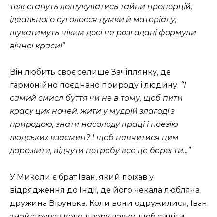
теж стануть дошукуватись тайни пропорцій,
ідеального суголосся думки й матеріалу,
шукатимуть ніким досі не розгадані формули
вічної краси!”
Він любить своє селише Зачіплянку, де
гармонійно поєднано природу і людину.
“І
самий смисл буття чи не в тому, щоб пити
красу цих ночей, жити у мудрій злагоді з
природою, знати насолоду праці і поезію
людських взаємин? І щоб навчитися цим
дорожити, відчути потребу все це берегти…”
У Миколи є брат Іван, який поїхав у
відрядження до Індії, де його чекала любляча
дружина Вірунька. Коли вони одружилися, Іван
змайстрував коло двору лавку, щоб сидіти