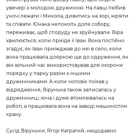
увечері з молодою дружиною. На лавці любив
уночі лежати і Микола, дивитись на зорі, мріяти
та співати. Юнака непокоїть доля собору,
переживає, щоб споруду не зруйнували. Віра
хвилюється, коли приїде її Іван. Вона постійно
згадує, як Іван приїжджав до неї в село, коли
вона працювала дояркою ще до одруження, як
він вільний час використовував для охорони
порядку у парку разом з іншими
дружинниками. А коли чоловік поїхав у
відрядження, Вірунька також записалась у
дружинниці, хоча і дуже втомлювалась на
роботі, а працювала вона на заводі машиністом
крану.
Сусід Віруньки, Ягор Катратий, нещодавно