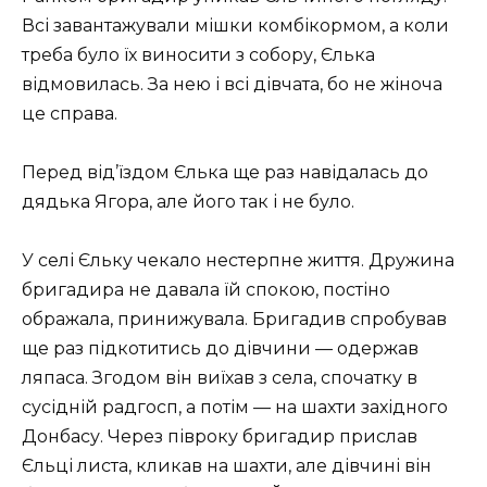
Всі завантажували мішки комбікормом, а коли
треба було їх виносити з собору, Єлька
відмовилась. За нею і всі дівчата, бо не жіноча
це справа.
Перед від’їздом Єлька ще раз навідалась до
дядька Ягора, але його так і не було.
У селі Єльку чекало нестерпне життя. Дружина
бригадира не давала їй спокою, постіно
ображала, принижувала. Бригадив спробував
ще раз підкотитись до дівчини — одержав
ляпаса. Згодом він виїхав з села, спочатку в
сусідній радгосп, а потім — на шахти західного
Донбасу. Через півроку бригадир прислав
Єльці листа, кликав на шахти, але дівчині він