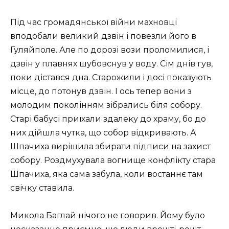
Під час громадянської війни махновці
вподобали великий дзвін і повезли його в
Гуляйполе. Але по дорозі вози проломилися, і
дзвін у плавнях шубовснув у воду. Сім днів гув,
поки дістався дна. Старожили і досі показують
місце, до потонув дзвін. І ось тепер вони з
молодим поколінням зібрались біля собору.
Старі бабусі приїхали здалеку до храму, бо до
них дійшла чутка, що собор відкривають. А
Шпачиха вирішила збирати підписи на захист
собору. Роздмухувала вогнище конфлікту стара
Шпачиха, яка сама забула, коли востаннє там
свічку ставила.
Микола Баглай нічого не говорив. Йому було