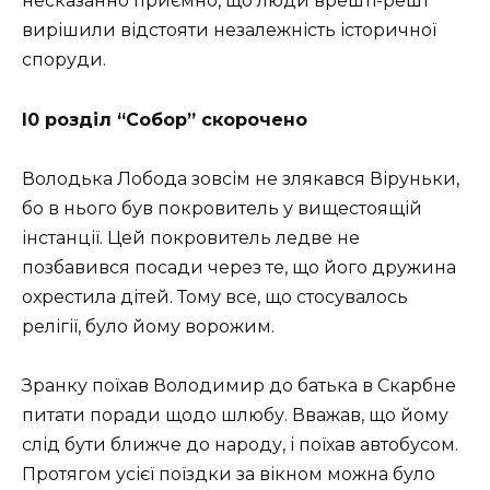
несказанно приємно, що люди врешті-решт
вирішили відстояти незалежність історичної
споруди.
І0 розділ “Собор” скорочено
Володька Лобода зовсім не злякався Віруньки,
бо в нього був покровитель у вищестоящій
інстанції. Цей покровитель ледве не
позбавився посади через те, що його дружина
охрестила дітей. Тому все, що стосувалось
релігії, було йому ворожим.
Зранку поїхав Володимир до батька в Скарбне
питати поради щодо шлюбу. Вважав, що йому
слід бути ближче до народу, і поїхав автобусом.
Протягом усієї поїздки за вікном можна було