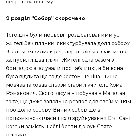
секретаря обкому.
9 розділ “Собор” скорочено
Того дня були нервові і роздратованими усі
жителі Зачіплянки, яких турбувала доля собору.
Згодом з’явились реставраторів, які фактично
халтурили два тижні. Жителі села разом з
бригадою згадували про таблицю, ніби вона
була відлита ще за декретом Леніна. Лише
мовчав та ховав сльози старий учитель Хома
Романович. Свого часу він побував в Магадані
за те, що дуже запально розповідав своїм учням
про долю собору. Виник собор ще в
потьомкінські часи після зруйнування Січі. Самі
козаки замість шаблі брали до рук Святе
письмо.