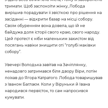
тримати. Щоб заспокоїти жінку, Лобода
вирішив порадувати її звісткою про рішення на
засіданні — відкрити базар на місці собору.
Своїм обуренням вона довела, що їй не
байдужа доля історії свого краю, свого народу.
Цей протест є ніби маленьким захистом від
посягань навіки знищити оті “голубі маківки
собору”.
Увечері Володька завітав на Зачіплянку,
ненадовго затримався біля двору Віри, потім
поїхав до Ягора Катратого. Лобода товаришував
з Іваном Баглаєм. Коли у Віруньки й Івана
народився первісток, то сам напросився
кумувати.