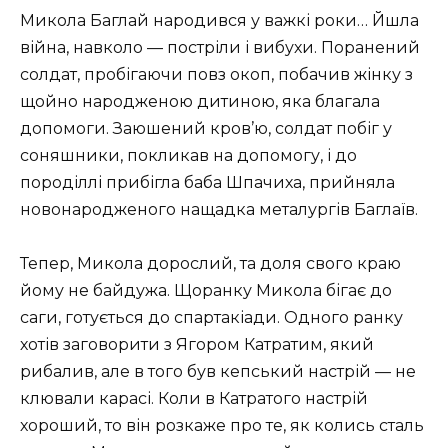
Микола Баглай народився у важкі роки… Йшла
війна, навколо — постріли і вибухи. Поранений
солдат, пробігаючи повз окоп, побачив жінку з
щойно народженою дитиною, яка благала
допомоги. Заюшений кров’ю, солдат побіг у
соняшники, покликав на допомогу, і до
породіллі прибігла баба Шпачиха, прийняла
новонародженого нащадка металургів Баглаїв.
Тепер, Микола дорослий, та доля свого краю
йому не байдужа. Щоранку Микола бігає до
саги, готується до спартакіади. Одного ранку
хотів заговорити з Ягором Катратим, який
рибалив, але в того був кепський настрій — не
клювали карасі. Коли в Катратого настрій
хороший, то він розкаже про те, як колись сталь