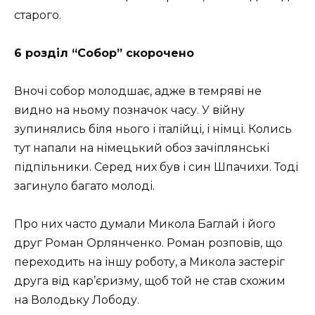
старого.
6 розділ “Собор” скорочено
Вночі собор молодшає, адже в темряві не
видно на ньому позначок часу. У війну
зупинялись біля нього і італійці, і німці. Колись
тут напали на німецький обоз зачіплянські
підпільники. Серед них був і син Шпачихи. Тоді
загинуло багато молоді.
Про них часто думали Микола Баглай і його
друг Роман Орлянченко. Роман розповів, що
переходить на іншу роботу, а Микола застеріг
друга від кар’єризму, щоб той не став схожим
на Володьку Лободу.