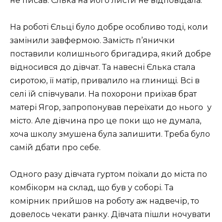
не писав. Єлька на його листи не відповідала.
На роботі Єльці було добре особливо тоді, коли
замінили завфермою. Замість п’янички
поставили колишнього бригадира, який добре
відносився до дівчат. Та навесні Єлька стала
сиротою, її матір, привалило на глинищі. Всі в
селі їй співчували. На похорони приїхав брат
матері Ягор, запропонував переїхати до нього у
місто. Але дівчина про це поки що не думала,
хоча школу змушена була залишити. Треба було
самій дбати про себе.
Одного разу дівчата гуртом поїхали до міста по
комбікорм на склад, що був у соборі. Та
комірник прийшов на роботу аж надвечір, то
довелось чекати ранку. Дівчата пішли ночувати