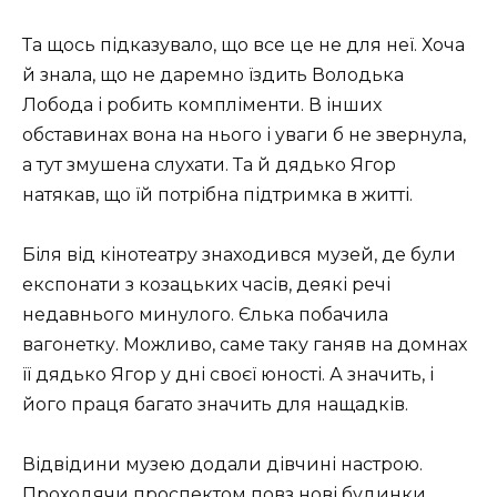
Та щось підказувало, що все це не для неї. Хоча
й знала, що не даремно їздить Володька
Лобода і робить компліменти. В інших
обставинах вона на нього і уваги б не звернула,
а тут змушена слухати. Та й дядько Ягор
натякав, що їй потрібна підтримка в житті.
Біля від кінотеатру знаходився музей, де були
експонати з козацьких часів, деякі речі
недавнього минулого. Єлька побачила
вагонетку. Можливо, саме таку ганяв на домнах
її дядько Ягор у дні своєї юності. А значить, і
його праця багато значить для нащадків.
Відвідини музею додали дівчині настрою.
Проходячи проспектом повз нові будинки,