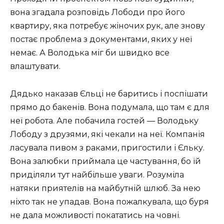
вона згадала розповідь Лободи про його
квартиру, яка потребує жіночих рук, але знову
постає проблема з документами, яких у неї
немає. А Володька міг би швидко все
влаштувати.
Дядько наказав Єльці не баритись і поспішати
прямо до бакенів. Вона подумала, що там є для
неї робота. Але побачила гостей — Володьку
Лободу з друзями, які чекали на неї. Компанія
ласувала пивом з раками, пригостили і Єльку.
Вона залюбки приймала це частування, бо їй
приділяли тут найбільше уваги. Розуміла
натяки приятелів на майбутній шлюб. За нею
ніхто так не упадав. Вона пожалкувала, що буря
не дала можливості покататись на човні.