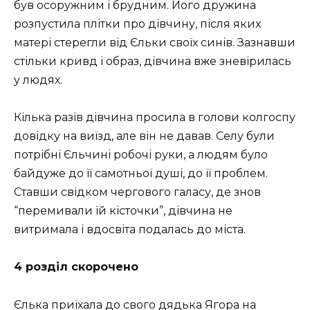
був осоружним і брудним. Його дружина
розпустила плітки про дівчину, після яких
матері стерегли від Єльки своїх синів. Зазнавши
стільки кривд і образ, дівчина вже зневірилась
у людях.
Кілька разів дівчина просила в голови колгоспу
довідку на виїзд, але він не давав. Селу були
потрібні Єльчині робочі руки, а людям було
байдуже до її самотньої душі, до її проблем.
Ставши свідком чергового галасу, де знов
“перемивали їй кісточки”, дівчина не
витримала і вдосвіта подалась до міста.
4 розділ скорочено
Єлька приїхала до свого дядька Ягора на