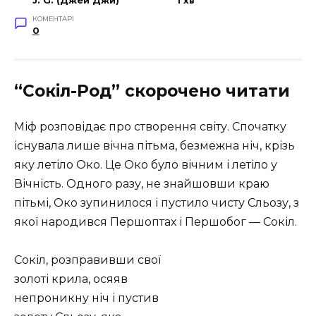
J. G. (Джей Джи)
1 хв
КОМЕНТАРІ
0
“Сокіл-Род” скорочено читати
Міф розповідає про створення світу. Спочатку
існувала лише вічна пітьма, безмежна ніч, крізь
яку летіло Око. Це Око було вічним і летіло у
Вічність. Одного разу, не знайшовши краю
пітьмі, Око зупинилося і пустило чисту Сльозу, з
якої народився Першоптах і Першобог — Сокіл.
Сокіл, розправивши свої
золоті крила, осяяв
непроникну ніч і пустив