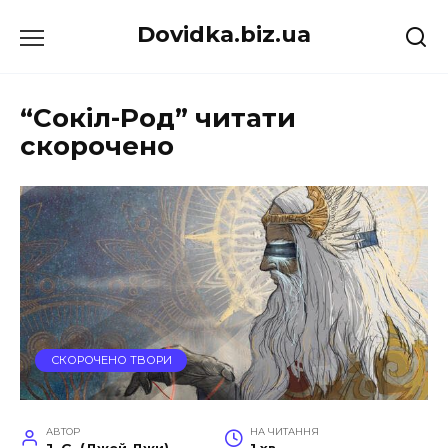
Перейти
Dovidka.biz.ua
до
вмісту
“Сокіл-Род” читати
скорочено
СКОРОЧЕНО ТВОРИ
АВТОР
НА ЧИТАННЯ