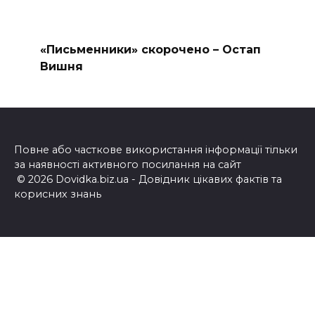
«Письменники» скорочено – Остап
Вишня
Повне або часткове використання інформації тільки
за наявності активного посилання на сайт
© 2026 Dovidka.biz.ua - Довідник цікавих фактів та
корисних знань