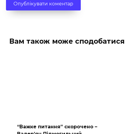
Вам також може сподобатися
“Важке питання” скорочено –
Валер’ян Підмогильний