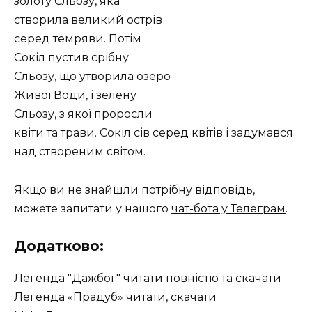
золоту Сльозу, яка
створила великий острів
серед темряви. Потім
Сокіл пустив срібну
Сльозу, що утворила озеро
Живої Води, і зелену
Сльозу, з якої проросли
квіти та трави. Сокіл сів серед квітів і задумався
над створеним світом.
Якщо ви не знайшли потрібну відповідь,
можете запитати у нашого
чат-бота у Телеграм
.
Додатково:
Легенда "Дажбог" читати повністю та скачати
Легенда «Прадуб» читати, скачати