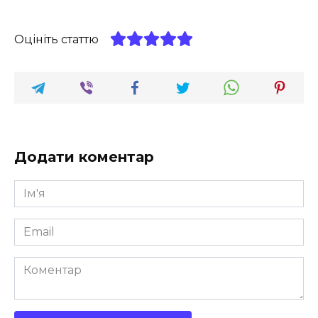
Оцініть статтю
Додати коментар
Ім'я
*
Email
*
Коментар