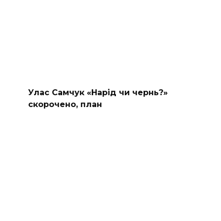
Улас Самчук «Нарід чи чернь?»
скорочено, план