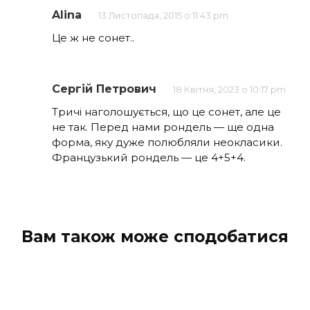
Alina
13 Листопада, 2015 о 11:43 pm
Це ж не сонет..
Сергій Петрович
18 Квітня, 2023 о 10:17 pm
Тричі наголошується, що це сонет, але це
не так. Перед нами рондель — ще одна
форма, яку дуже полюбляли неокласики.
Французький рондель — це 4+5+4.
Вам також може сподобатися