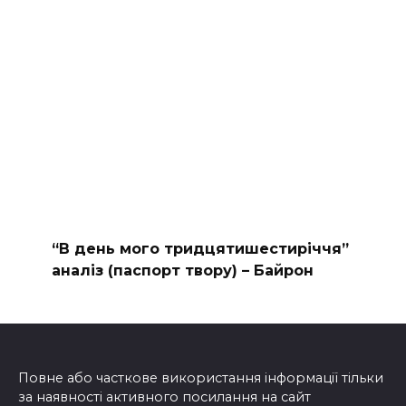
“В день мого тридцятишестиріччя”
аналіз (паспорт твору) – Байрон
Повне або часткове використання інформації тільки
за наявності активного посилання на сайт