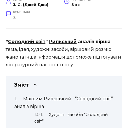
J. G. (Джей Джи)
3 хв
КОМЕНТАРІ
2
“
Солодкий світ
”
Рильський
аналіз вірша
–
тема, ідея, художні засоби, віршовий розмір,
жанр та інша інформація допоможе підготувати
літературний паспорт твору.
Зміст
Максим Рильський “Солодкий світ”
аналіз вірша
Художні засоби “Солодкий
світ”