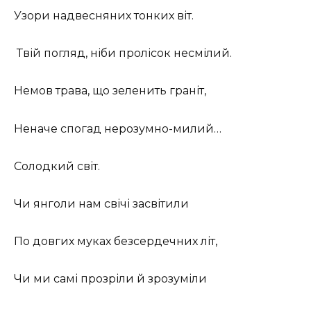
Узори надвесняних тонких віт.
Твій погляд, ніби пролісок несмілий.
Немов трава, що зеленить граніт,
Неначе спогад нерозумно-милий…
Солодкий світ.
Чи янголи нам свічі засвітили
По довгих муках безсердечних літ,
Чи ми самі прозріли й зрозуміли