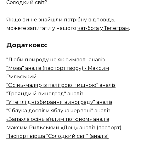
Солодкий світ?
Якщо ви не знайшли потрібну відповідь,
можете запитати у нашого
чат-бота у Телеграм
.
Додатково:
"Люби природу не як символ" аналіз
"Мова" аналіз (паспорт твору) - Максим
Рильський
"Осінь-маляр із палітрою пишною" аналіз
"Троянди й виноград" аналіз
"У теплі дні збирання винограду" аналіз
"Яблука доспіли яблука червоні" аналіз
«Запахла осінь в’ялим тютюном» аналіз
Максим Рильський «Дощ» аналіз (паспорт)
Паспорт вірша "Солодкий світ" (аналіз)