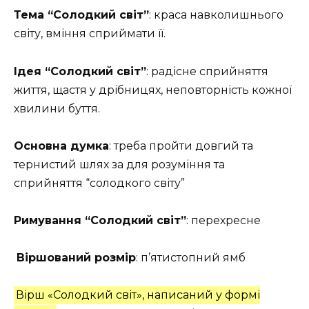
Тема “Солодкий світ”
: краса навколишнього
світу, вміння сприймати її.
Ідея “Солодкий світ”
: радісне сприйняття
життя, щастя у дрібницях, неповторність кожної
хвилини буття.
Основна думка
: треба пройти довгий та
тернистий шлях за для розуміння та
сприйняття “солодкого світу”
Римування “Солодкий світ”
: перехресне
Віршований розмір
: п’ятистопний ямб
Вірш «Солодкий світ», написаний у формі