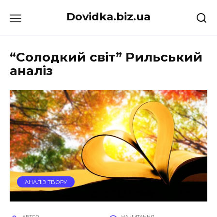
Перейти
Dovidka.biz.ua
до
вмісту
“Солодкий світ” Рильський
аналіз
АНАЛІЗ ТВОРУ
АВТОР
НА ЧИТАННЯ