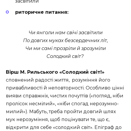
засвітили
риторичне питання:
Чи янголи нам свічі засвітили
По довгих муках безсердечних літ,
Чи ми самі прозріли й зрозуміли
Солодкий світ?
Вірш М. Рильського «Солодкий світ!»
сповнений радості життя, розуміння його
привабливості й неповторності. Особливо цінні
вияви справжніх, чистих почуттів («погляд, ніби
пролісок несмілий», «ніби спогад нерозумно-
милий»). Мабуть, треба пройти довгий шлях
мук нерозуміння, щоб поцінувати те, що є,
відкрити для себе «солодкий світ». Епіграф до