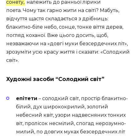
сонету,
належить до ранньої лірики
поета. Чому так гарно жити на світі? Мабуть,
відчуття щастя складається з дрібниць:
блакитно-біле небо, сонце, тонке віття дерев,
погляд коханої. Вже цього досить, щоб,
незважаючи на «довгі муки безсердечних літ»,
зрозуміти усю красу життя і сказати: «Солодкий
світ».
Художні засоби “Солодкий світ”
епітети
– солодкий світ, простір блакитно-
білий, дух ширококрилий, золотий
небесний квіт, узори надвесняних тонких
віт, пролісок несмілий, спогад нерозумно-
милий, по довгих муках безсердечних літ