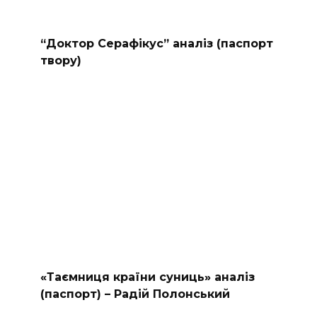
“Доктор Серафікус” аналіз (паспорт
твору)
«Таємниця країни суниць» аналіз
(паспорт) – Радій Полонський