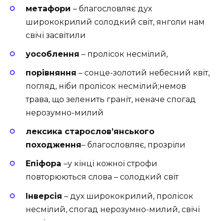
метафори
– благословляє дух
ширококрилий солодкий світ, янголи нам
свічі засвітили
уособлення
– пролісок несмілий,
порівняння
– сонце-золотий небесний квіт,
погляд, ніби пролісок несмілий;немов
трава, що зеленить граніт, неначе спогад
нерозумно-милий
лексика старослов’янського
походження
– благословляє, прозріли
Епіфора
–у кінці кожної строфи
повторюються слова – солодкий світ
Інверсія
–
дух ширококрилий, пролісок
несмілий, спогад нерозумно-милий, свічі