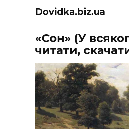
Перейти
Dovidka.biz.ua
до
вмісту
«Сон» (У всяко
читати, скачат