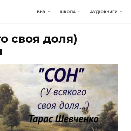
ВНЗ
ШКОЛА
АУДІОКНИГИ
го своя доля)
и