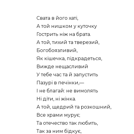
Свата в його хаті,
А той нишком у куточку
Гострить ніж на брата.
А той, тихий та тверезий,
Богобоязливий,
Як кішечка, підкрадеться,
Вижде нещасливий
У тебе час та й запустить
Пазурі в печінки,—
І не благай: не вимолять
Ні діти, ні жінка.
А той, щедрий та розкошний,
Все храми мурує;
Та отечество так любить,
Так за ним бідкує,