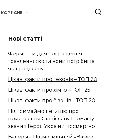
КОРИСНЕ
Нові статті
Ферменти для покращення
травлення: коли вони потрібні та
як працюють
Цікаві факти про геконів – ТОП 20
Цікаві факти про хімію – ТОП 25
Цікаві факти про бізонів – ТОП 20
Підтримаймо петицію про
присвоєння Станіславу Гармашу
звання Героя України посмертно
Валер’ян Підмогильний «Важке