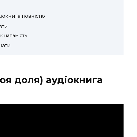
діокнига повністю
ати
к напам’ять
чати
воя доля) аудіокнига