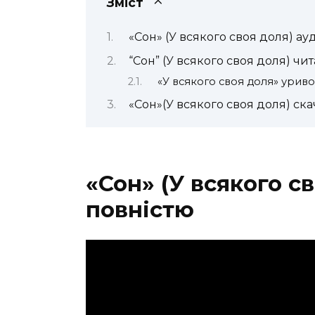
Зміст
«Сон» (У всякого своя доля) ау
“Сон” (У всякого своя доля) чит
«У всякого своя доля» уриво
«Сон»(У всякого своя доля) ска
«Сон» (У всякого с
повністю