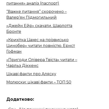
питання» аналіз (паспорт)
“Важке питання” скорочено –
Валер’ян Підмогильний
«Джейн Ейр» скачати. Шарлотта
Бронте
«Крихітка Цахес на прізвисько
Цинобер» читати повністю. Ернст
Гофман
«Пригоди Олівера Твіста» читати –
Чарльз Діккенс
Цікаві факти про Аляску
Молюски: цікаві факти – ТОП 50
Додатково: