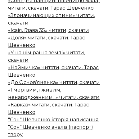
«Сон» (На панщині пшеницю жала)
читати, скачати. Тарас Шевченко
«Злоначинающих спини» читати,
скачати
«Ісаія. Глава 35» читати, скачати
«Доля» читати, скачати. Тарас
Шевченко
«У нашім раї на землі» читати,
скачати
«Наймичка» читати, скачати. Тарас
Шевченко
«До Основ’яненка» читати, скачати
«І мертвим, і живим, і
ненародженним...» читати, скачати
«Кавказ» читати, скачати. Тарас
Шевченко
"Сон" Шевченко історія написання
"Сон" Шевченко аналіз (паспорт)
твору