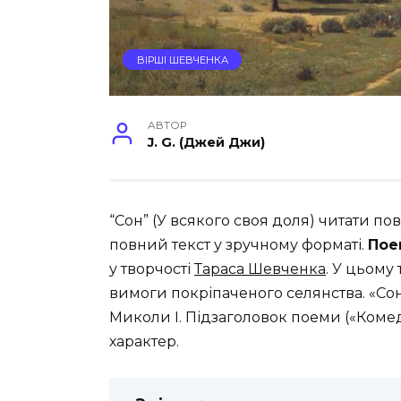
ВІРШІ ШЕВЧЕНКА
АВТОР
J. G. (Джей Джи)
“Сон” (У всякого своя доля) читати по
повний текст у зручному форматі.
Пое
у творчості
Тараса Шевченка
. У цьому
вимоги покріпаченого селянства. «С
Миколи І. Підзаголовок поеми («Комед
характер.