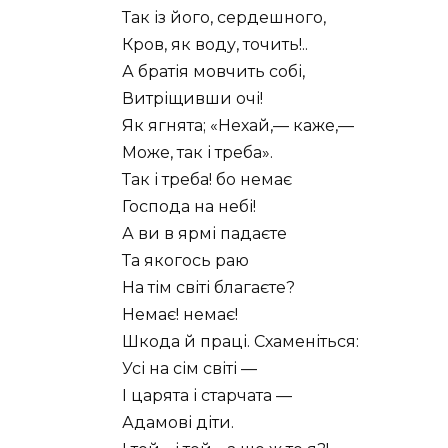
Так із його, сердешного,
Кров, як воду, точить!..
А братія мовчить собі,
Витріщивши очі!
Як ягнята; «Нехай,— каже,—
Може, так і треба».
Так і треба! бо немає
Господа на небі!
А ви в ярмі падаєте
Та якогось раю
На тім світі благаєте?
Немає! немає!
Шкода й праці. Схаменіться:
Усі на сім світі —
І царята і старчата —
Адамові діти.