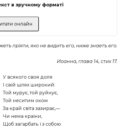
кст в зручному форматі
Читати онлайн
жетъ пріяти, яко не видитъ его, ниже знаетъ его.
Иоанна, глава 14, стих 17.
У всякого своя доля
І свій шлях широкий:
Той мурує, той руйнує,
Той неситим оком
За край світа зазирає,—
Чи нема країни,
Щоб загарбать і з собою