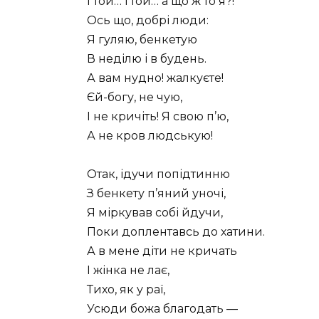
І той… і той… а що ж то я?!
Ось що, добрі люди:
Я гуляю, бенкетую
В неділю і в будень.
А вам нудно! жалкуєте!
Єй-богу, не чую,
І не кричіть! Я свою п’ю,
А не кров людськую!
Отак, ідучи попідтинню
З бенкету п’яний уночі,
Я міркував собі йдучи,
Поки доплентавсь до хатини.
А в мене діти не кричать
І жінка не лає,
Тихо, як у раї,
Усюди божа благодать —