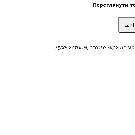
Переглянути те
📖 
Духъ истины, его же міръ не мо