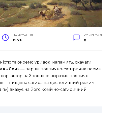
НА ЧИТАННЯ
КОМЕНТАРІ
15 хв
0
вністю та окремо уривок напам’ять, скачати
ма «Сон»
— перша політично-сатирична поема
 творі автор найповніше виразив політичні
он» — нищівна сатира на деспотичний режим
ія») вказує на його комічно-сатиричний