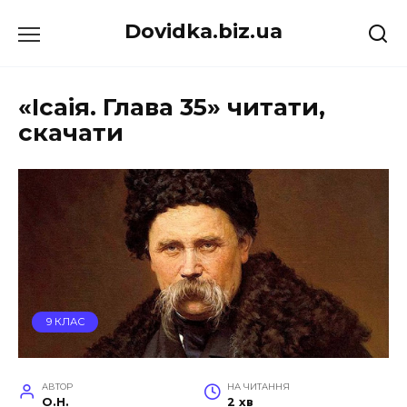
Перейти
Dovidka.biz.ua
до
вмісту
«Ісаія. Глава 35» читати,
скачати
9 КЛАС
АВТОР
НА ЧИТАННЯ
O.H.
2 хв