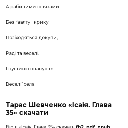
А раби тими шляхами
Без ґвалту і крику
Позіходяться докупи,
Раді та веселі.
І пустиню опанують
Веселії села.
Тарас Шевченко «Ісаія. Глава
35»
скачати
Вірш «Ісаія. Глава 35» скачать
fb2, pdf, epub
.