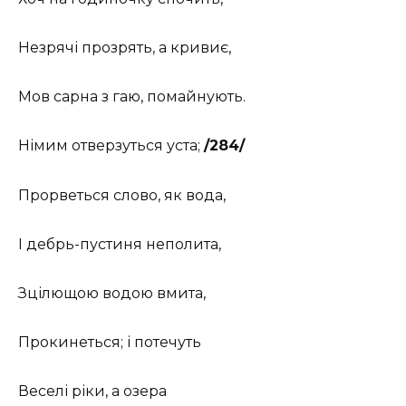
Незрячі прозрять, а кривиє,
Мов сарна з гаю, помайнують.
Німим отверзуться уста;
/284/
Прорветься слово, як вода,
І дебрь-пустиня неполита,
Зцілющою водою вмита,
Прокинеться; і потечуть
Веселі ріки, а озера