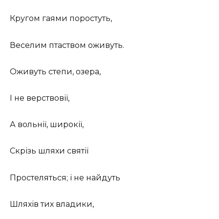
Кругом гаями поростуть,
Веселим птаством оживуть.
Оживуть степи, озера,
І не верствовії,
А вольнії, широкії,
Скрізь шляхи святії
Простеляться; і не найдуть
Шляхів тих владики,