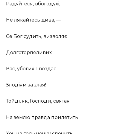
Радуйтеся, вбогодухі,
Не лякайтесь дива, —
Се Бог судить, визволяє
Долготерпеливих
Вас, убогих. І воздає
Злодіям за злая!
Тойді, як, Господи, святая
На землю правда прилетить
Хоч на годиночку спочить,