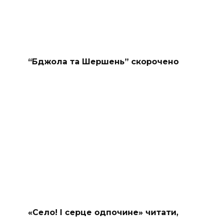
“Бджола та Шершень” скорочено
«Село! І серце одпочине» читати,