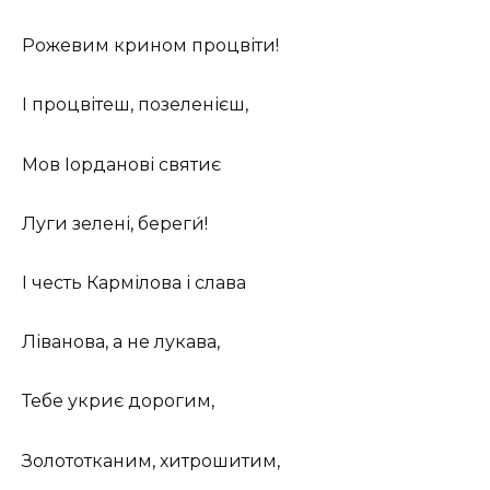
Рожевим крином процвіти!
І процвітеш, позеленієш,
Мов Іорданові святиє
Луги зелені, береги́!
І честь Кармілова і слава
Ліванова, а не лукава,
Тебе укриє дорогим,
Золототканим, хитрошитим,