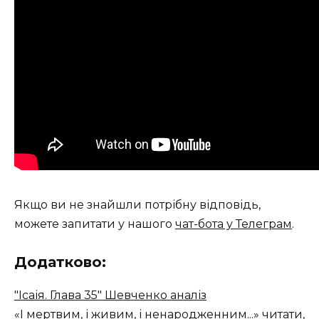
Якщо ви не знайшли потрібну відповідь,
можете запитати у нашого
чат-бота у Телеграм
.
Додатково:
"Ісаія. Глава 35" Шевченко аналіз
«І мертвим, і живим, і ненародженним...» читати,