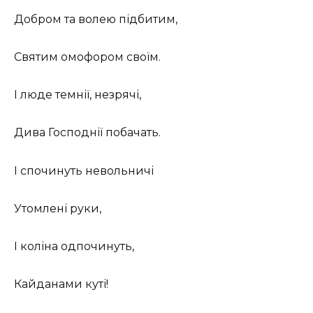
Добром та волею підбитим,
Святим омофором своїм.
І люде темнії, незрячі,
Дива Господнії побачать.
І спочинуть невольничі
Утомлені руки,
І коліна одпочинуть,
Кайданами куті!