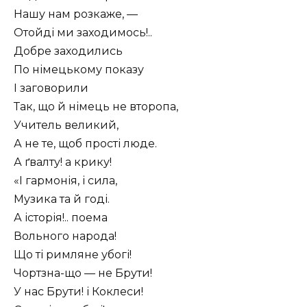
Нашу нам розкаже, —
Отойді ми заходимось!..
Добре заходились
По німецькому показу
І заговорили
Так, що й німець не второпа,
Учитель великий,
А не те, щоб прості люде.
А ґвалту! а крику!
«І гармонія, і сила,
Музика та й годі.
А історія!.. поема
Вольного народа!
Що ті римляне убогі!
Чортзна-що — не Брути!
У нас Брути! і Коклеси!