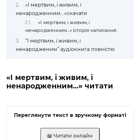
«І мертвим, і живим, і
ненародженним…»скачати
«І мертвим, і живим, і
ненародженним…» історія написання
“І мертвим, і живим, і
ненародженим” аудіокнига повністю
«І мертвим, і живим, і
ненародженним…» читати
Переглянути текст в зручному форматі
📖 Читати онлайн