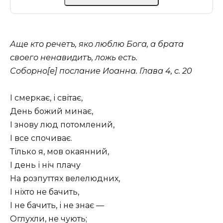
Аще кто речетъ, яко люблю Бога, а брата
своего ненавидитъ, ложь есть.
Соборно[е] послание Иоанна. Глава 4, с. 20
І смеркає, і світає,
День божий минає,
І знову люд потомлений,
І все спочиває.
Тілько я, мов окаянний,
І день і ніч плачу
На розпуттях велелюдних,
І ніхто не бачить,
І не бачить, і не знає —
Оглухли, не чують;