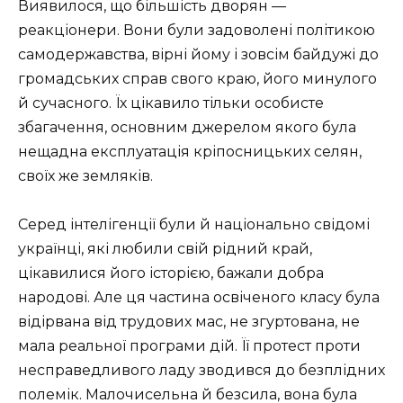
Виявилося, що більшість дворян —
реакціонери. Вони були задоволені політикою
самодержавства, вірні йому і зовсім байдужі до
громадських справ свого краю, його минулого
й сучасного. Їх цікавило тільки особисте
збагачення, основним джерелом якого була
нещадна експлуатація кріпосницьких селян,
своїх же земляків.
Серед інтелігенції були й національно свідомі
українці, які любили свій рідний край,
цікавилися його історією, бажали добра
народові. Але ця частина освіченого класу була
відірвана від трудових мас, не згуртована, не
мала реальної програми дій. Її протест проти
несправедливого ладу зводився до безплідних
полемік. Малочисельна й безсила, вона була