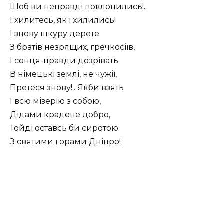
Щоб ви неправді поклонились!..
І хилитесь, як і хилились!
І знову шкуру дерете
З братів незрящих, гречкосіїв,
І сонця-правди дозрівать
В німецькі землі, не чужії,
Претеся знову!.. Якби взять
І всю мізерію з собою,
Дідами крадене добро,
Тойді оставсь би сиротою
З святими горами Дніпро!