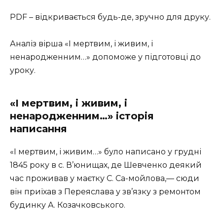
PDF – відкривається будь-де, зручно для друку.
Аналіз вірша «І мертвим, і живим, і
ненародженним…» допоможе у підготовці до
уроку.
«І мертвим, і живим, і
ненародженним…» історія
написання
«І мертвим, і живим…» було написано у грудні
1845 року в с. В’юнищах, де Шевченко деякий
час проживав у маєтку С. Са-мойлова,— сюди
він приїхав з Переяслава у зв’язку з ремонтом
будинку А. Козачковського.