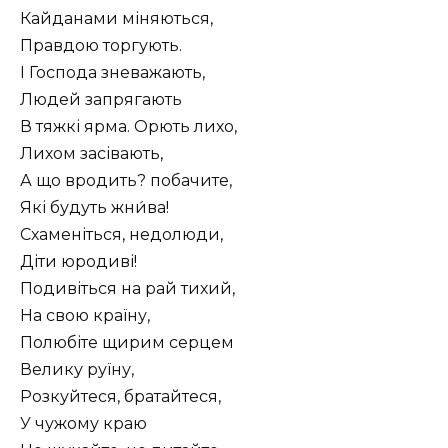
Кайданами міняються,
Правдою торгують.
І Господа зневажають,
Людей запрягають
В тяжкі ярма. Орють лихо,
Лихом засівають,
А що вродить? побачите,
Які будуть жни́ва!
Схаменіться, недолюди,
Діти юродиві!
Подивіться на рай тихий,
На свою країну,
Полюбіте щирим серцем
Велику руїну,
Розкуйтеся, братайтеся,
У чужому краю