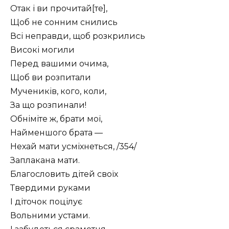
Отак і ви прочитай[те],
Щоб не сонним снились
Всі неправди, щоб розкрились
Високі могили
Перед вашими очима,
Щоб ви розпитали
Мучеників, кого, коли,
За що розпинали!
Обніміте ж, брати мої,
Найменшого брата —
Нехай мати усміхнеться, /354/
Заплакана мати.
Благословить дітей своїх
Твердими руками
І діточок поцілує
Вольними устами.