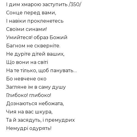
І дим хмарою заступить /350/
Сонце перед вами,
І навіки прокленетесь
Своїми синами!
Умийтеся! образ Божий
Багном не скверніте.
Не дуріте дітей ваших,
Що вони на світі
На те тілько, щоб панувать…
Бо невчене око
Загляне їм в саму душу
Глибоко! глибоко!
Дознаються небожата,
Чия на вас шкура,
Та й засядуть, і премудрих
Немудрі одурять!