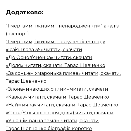
Додатково:
"І мертвим, і живим, і ненародженним" аналіз
(паспорт)
"І мертвим, і живим..." актуальність твору
«Ісаія. Глава 35» читати, скачати
«До Основ’яненка» читати, скачати
«Доля» читати, скачати. Тарас Шевченко
«За сонцем хмаронька пливе» читати, скачати.
Тарас Шевченко
«Злоначинающих спини» читати, скачати
«Кавказ» читати, скачати. Тарас Шевченко
«Наймичка» читати, скачати. Тарас Шевченко
«Сон» (У всякого своя доля) читати, скачати
«У нашім раї на землі» читати, скачати
Тарас Шевченко біографія коротко