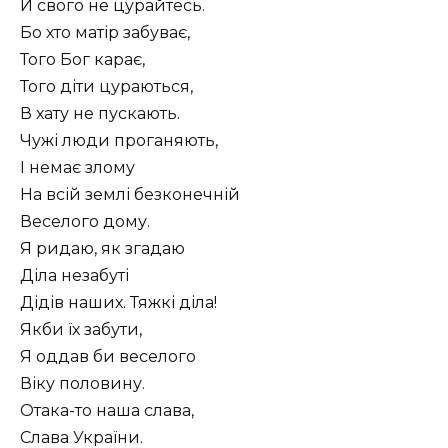
Й свого не цурайтесь.
Бо хто матір забуває,
Того Бог карає,
Того діти цураються,
В хату не пускають.
Чужі люди проганяють,
І немає злому
На всій землі безконечній
Веселого дому.
Я ридаю, як згадаю
Діла незабуті
Дідів наших. Тяжкі діла!
Якби їх забути,
Я оддав би веселого
Віку половину.
Отака-то наша слава,
Слава України.