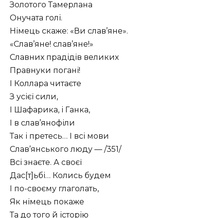
Золотого Тамерлана
Онучата голі.
Німець скаже: «Ви слав’яне».
«Слав’яне! слав’яне!»
Славних прадідів великих
Правнуки погані!
І Коллара читаєте
З усієї сили,
І Шафарика, і Ганка,
І в слав’янофіли
Так і претесь… І всі мови
Слав’янського люду — /351/
Всі знаєте. А своєї
Дас[т]ьбі… Колись будем
І по-своєму глаголать,
Як німець покаже
Та до того й історію