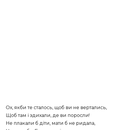
Ох, якби те сталось, щоб ви не вертались,
Щоб там і здихали, де ви поросли!
Не плакали б діти, мати б не ридала,