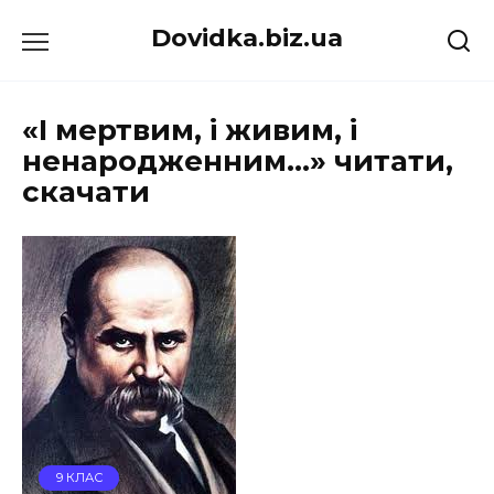
Перейти
Dovidka.biz.ua
до
вмісту
«І мертвим, і живим, і
ненародженним…» читати,
скачати
9 КЛАС