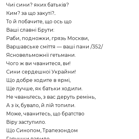
Чиї сини? яких батьків?
Ким? за що закуті?..
То й побачите, що ось що
Ваші славні Брути:
Раби, подножки, грязь Москви,
Варшавське сміття — ваші пани /352/
Ясновельможнії гетьмани.
Чого ж ви чванитеся, ви!
Сини сердешної Украйни!
Що добре ходите в ярмі,
Ще лучше, як батьки ходили.
Не чваньтесь, з вас деруть ремінь,
А з їх, бувало, й лій топили.
Може, чванитесь, що братство
Віру заступило.
Що Синопом, Трапезондом
Галушки варило.