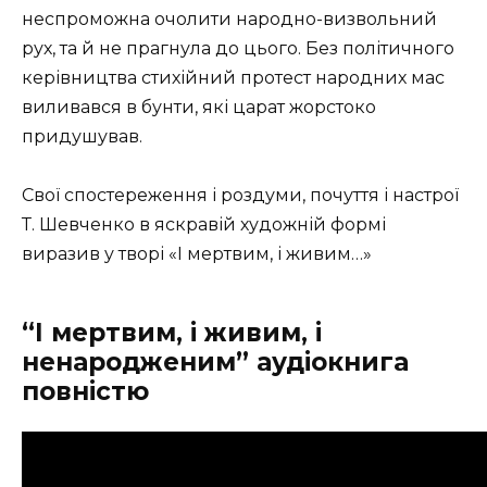
неспроможна очолити народно-визвольний
рух, та й не прагнула до цього. Без політичного
керівництва стихійний протест народних мас
виливався в бунти, які царат жорстоко
придушував.
Свої спостереження і роздуми, почуття і настрої
Т. Шевченко в яскравій художній формі
виразив у творі «І мертвим, і живим…»
“І мертвим, і живим, і
ненародженим” аудіокнига
повністю