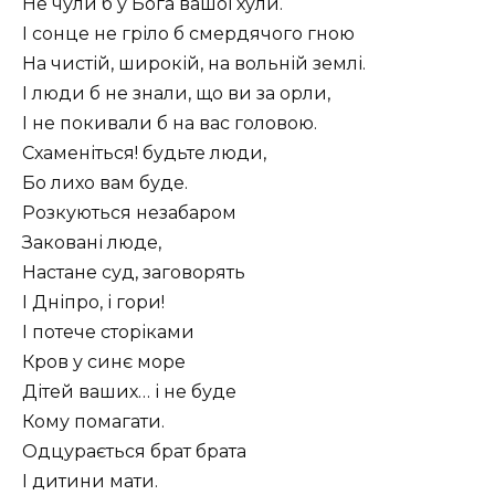
Не чули б у Бога вашої хули.
І сонце не гріло б смердячого гною
На чистій, широкій, на вольній землі.
І люди б не знали, що ви за орли,
І не покивали б на вас головою.
Схаменіться! будьте люди,
Бо лихо вам буде.
Розкуються незабаром
Заковані люде,
Настане суд, заговорять
І Дніпро, і гори!
І потече сторіками
Кров у синє море
Дітей ваших… і не буде
Кому помагати.
Одцурається брат брата
І дитини мати.