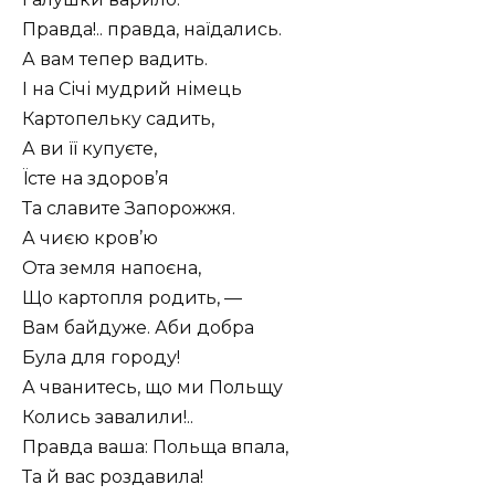
Правда!.. правда, наїдались.
А вам тепер вадить.
І на Січі мудрий німець
Картопельку садить,
А ви її купуєте,
Їсте на здоров’я
Та славите Запорожжя.
А чиєю кров’ю
Ота земля напоєна,
Що картопля родить, —
Вам байдуже. Аби добра
Була для городу!
А чванитесь, що ми Польщу
Колись завалили!..
Правда ваша: Польща впала,
Та й вас роздавила!