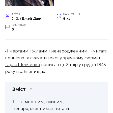
АВТОР
НА ЧИТАННЯ
J. G. (Джей Джи)
8 хв
КОМЕНТАРІ
0
«І мертвим, і живим, і ненародженним…» читати
повністю та скачати текст у зручному форматі.
Тарас Шевченко
написав цей твір у грудні 1845
року в с. В’юнищах.
Зміст
«І мертвим, і живим, і
ненародженним…» читати