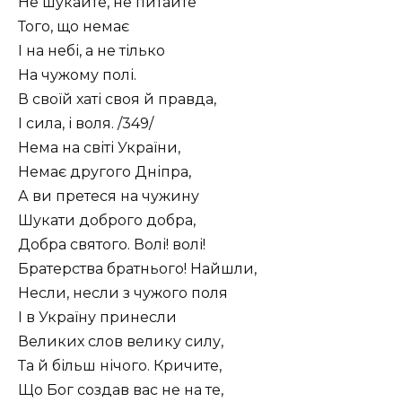
Не шукайте, не питайте
Того, що немає
І на небі, а не тілько
На чужому полі.
В своїй хаті своя й правда,
І сила, і воля. /349/
Нема на світі України,
Немає другого Дніпра,
А ви претеся на чужину
Шукати доброго добра,
Добра святого. Волі! волі!
Братерства братнього! Найшли,
Несли, несли з чужого поля
І в Україну принесли
Великих слов велику силу,
Та й більш нічого. Кричите,
Що Бог создав вас не на те,