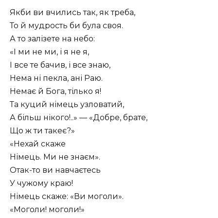
Якби ви вчились так, як треба,
То й мудрость би була своя.
А то залізете на небо:
«І ми не ми, і я не я,
І все те бачив, і все знаю,
Нема ні пекла, ані Раю.
Немає й Бога, тілько я!
Та куций німець узловатий,
А більш нікого!..» — «Добре, брате,
Що ж ти такеє?»
«Нехай скаже
Німець. Ми не знаєм».
Отак-то ви навчаєтесь
У чужому краю!
Німець скаже: «Ви моголи».
«Моголи! моголи!»