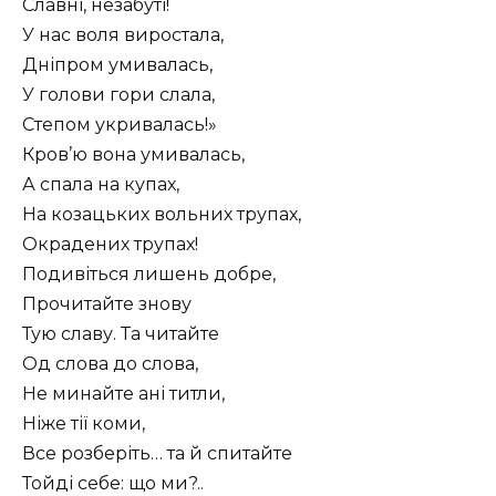
Славні, незабуті!
У нас воля виростала,
Дніпром умивалась,
У голови гори слала,
Степом укривалась!»
Кров’ю вона умивалась,
А спала на купах,
На козацьких вольних трупах,
Окрадених трупах!
Подивіться лишень добре,
Прочитайте знову
Тую славу. Та читайте
Од слова до слова,
Не минайте ані титли,
Ніже тії коми,
Все розберіть… та й спитайте
Тойді себе: що ми?..