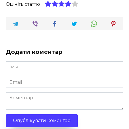
Оцініть статтю
Додати коментар
Ім'я
*
Email
*
Коментар