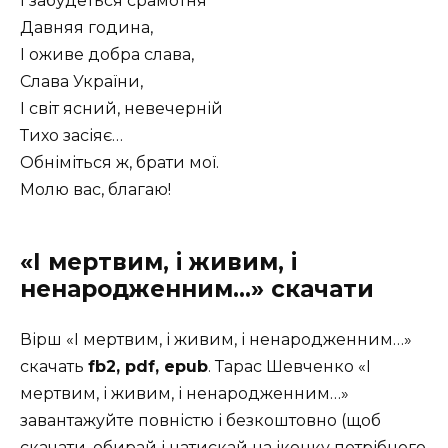
І забудеться срамотня
Давняя година,
І оживе добра слава,
Слава України,
І світ ясний, невечерній
Тихо засіяє…
Обніміться ж, брати мої.
Молю вас, благаю!
«І мертвим, і живим, і
ненародженним…»
скачати
Вірш «І мертвим, і живим, і ненародженним…»
скачать
fb2, pdf, epub
. Тарас Шевченко «І
мертвим, і живим, і ненародженним…»
завантажуйте повністю і безкоштовно (щоб
скачати, обирай і натискай на іконку потрібного