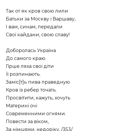
Так от як кров свою лили
Батьки за Москву і Варшаву,
І вам, синам, передали
Свої кайдани, свою славу!
Доборолась Україна
До самого краю.
Гірше ляха свої діти
Її розпинають.
Заміс[т]ь пива праведную
Кров із ребер точать.
Просвітити, кажуть, хочуть
Материні очі
Современними огнями.
Повести за віком,
За німцями, недоріку, /353/