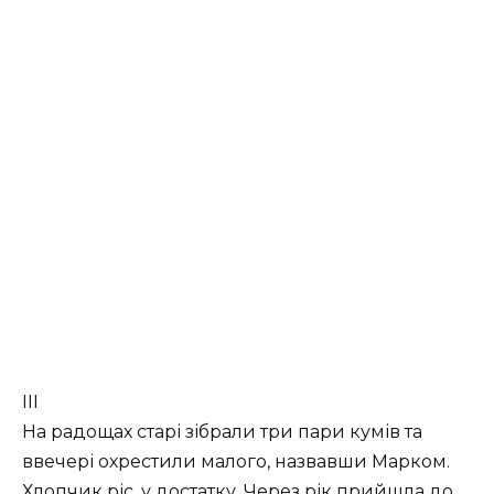
ІІІ
На радощах старі зібрали три пари кумів та
ввечері охрестили малого, назвавши Марком.
Хлопчик ріс, у достатку. Через рік прийшла до