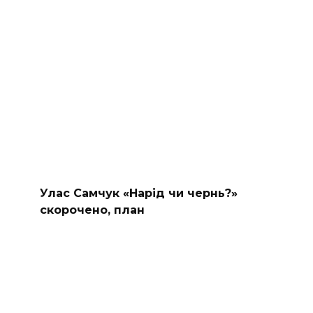
Улас Самчук «Нарід чи чернь?»
скорочено, план