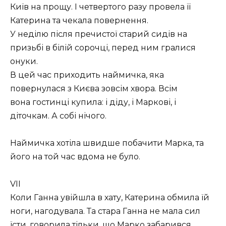
Київ на прощу. І четвертого разу провела її
Катерина та чекала повернення.
У неділю після пречистої старий сидів на
призьбі в білій сорочці, перед ним гралися
онуки.
В цей час приходить наймичка, яка
повернулася з Києва зовсім хвора. Всім
вона гостинці купила: і діду, і Маркові, і
діточкам. А собі нічого.
Наймичка хотіла швидше побачити Марка, та
його на той час вдома не було.
VII
Коли Ганна увійшла в хату, Катерина обмила їй
ноги, нагодувала. Та стара Ганна не мала сил
їсти, говорила тільки, що Марко забарився,