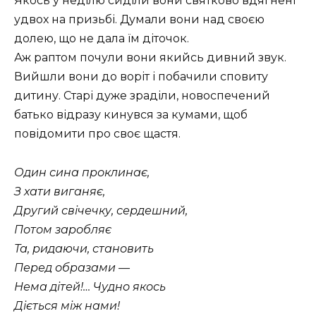
Якось у неділю сиділи вони святково вдягнені
удвох на призьбі. Думали вони над своєю
долею, що не дала їм діточок.
Аж раптом почули вони якийсь дивний звук.
Вийшли вони до воріт і побачили сповиту
дитину. Старі дуже зраділи, новоспечений
батько відразу кинувся за кумами, щоб
повідомити про своє щастя.
Один сина проклинає,
З хати виганяє,
Другий свічечку, сердешний,
Потом заробляє
Та, ридаючи, становить
Перед образами —
Нема дітей!… Чудно якось
Діється між нами!