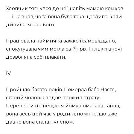
Хлопчик тягнувся до неї, навіть мамою кликав
— і не знав, чого вона була така щаслива, коли
дивилася на нього.
Працювала наймичка важко і самовіддано,
спокутувала чим могла свій гріх. І тільки вночі
дозволяла собі плакати.
IV
Пройшло багато років. Померла баба Настя,
старий чоловік ледве пержив втрату.
Перенести це нещастя йому помагала Ганна,
вона весь цей час у родині, помітно, що вже
давно вона стала її членом.