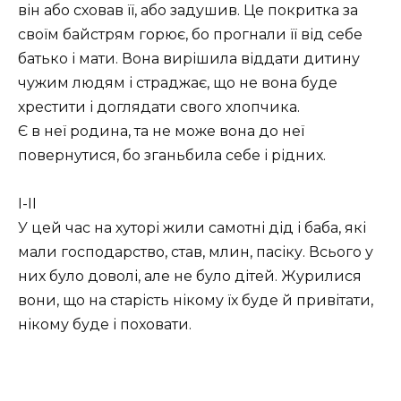
він або сховав її, або задушив. Це покритка за
своїм байстрям горює, бо прогнали її від себе
батько і мати. Вона вирішила віддати дитину
чужим людям і страджає, що не вона буде
хрестити і доглядати свого хлопчика.
Є в неї родина, та не може вона до неї
повернутися, бо зганьбила себе і рідних.
І-ІІ
У цей час на хуторі жили самотні дід і баба, які
мали господарство, став, млин, пасіку. Всього у
них було доволі, але не було дітей. Журилися
вони, що на старість нікому їх буде й привітати,
нікому буде і поховати.