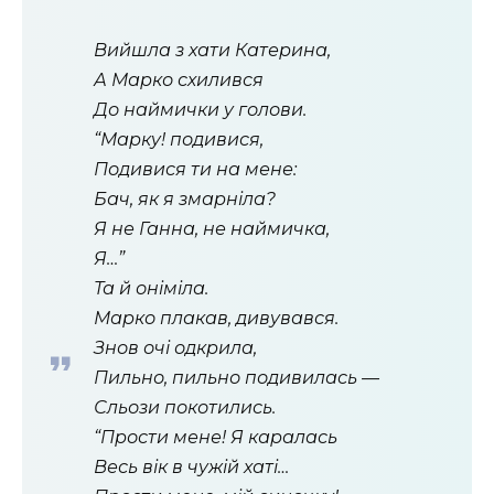
Вийшла з хати Катерина,
А Марко схилився
До наймички у голови.
“Марку! подивися,
Подивися ти на мене:
Бач, як я змарніла?
Я не Ганна, не наймичка,
Я…”
Та й оніміла.
Марко плакав, дивувався.
Знов очі одкрила,
Пильно, пильно подивилась —
Сльози покотились.
“Прости мене! Я каралась
Весь вік в чужій хаті…