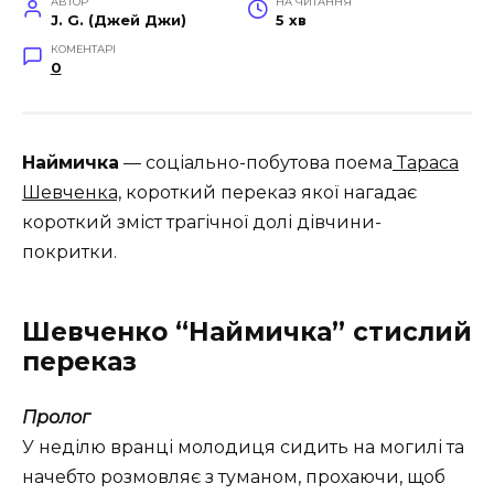
АВТОР
НА ЧИТАННЯ
J. G. (Джей Джи)
5 хв
КОМЕНТАРІ
0
Наймичка
— соціально-побутова поема
Тараса
Шевченка,
короткий переказ якої нагадає
короткий зміст трагічної долі дівчини-
покритки.
Шевченко “Наймичка” стислий
переказ
Пролог
У неділю вранці молодиця сидить на могилі та
начебто розмовляє з туманом, прохаючи, щоб