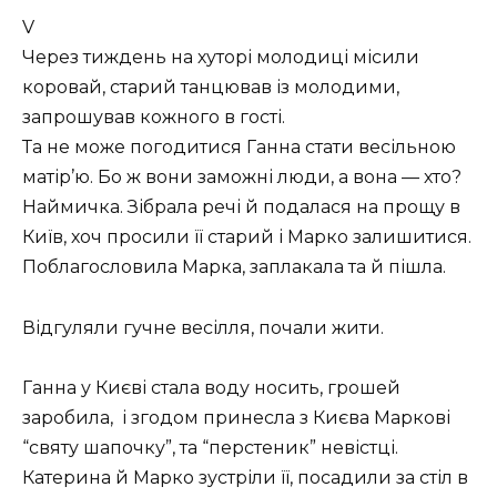
V
Через тиждень на хуторі молодиці місили
коровай, старий танцював із молодими,
запрошував кожного в гості.
Та не може погодитися Ганна стати весільною
матір’ю. Бо ж вони заможні люди, а вона — хто?
Наймичка. Зібрала речі й подалася на прощу в
Київ, хоч просили її старий і Марко залишитися.
Поблагословила Марка, заплакала та й пішла.
Відгуляли гучне весілля, почали жити.
Ганна у Києві стала воду носить, грошей
заробила, і згодом принесла з Києва Маркові
“святу шапочку”, та “перстеник” невістці.
Катерина й Марко зустріли її, посадили за стіл в