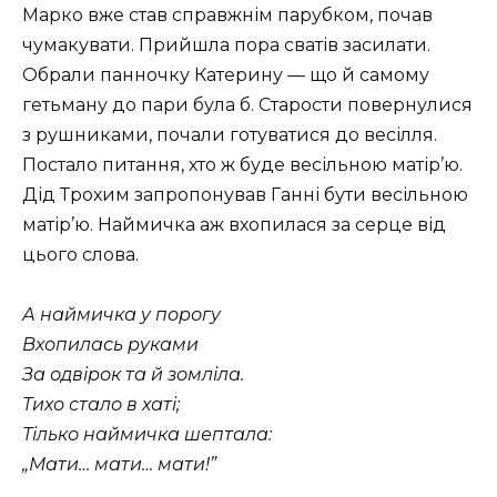
Марко вже став справжнім парубком, почав
чумакувати. Прийшла пора сватів засилати.
Обрали панночку Катерину — що й самому
гетьману до пари була б. Старости повернулися
з рушниками, почали готуватися до весілля.
Постало питання, хто ж буде весільною матір’ю.
Дід Трохим запропонував Ганні бути весільною
матір’ю. Наймичка аж вхопилася за серце від
цього слова.
А наймичка у порогу
Вхопилась руками
За одвірок та й зомліла.
Тихо стало в хаті;
Тілько наймичка шептала:
„Мати… мати… мати!”