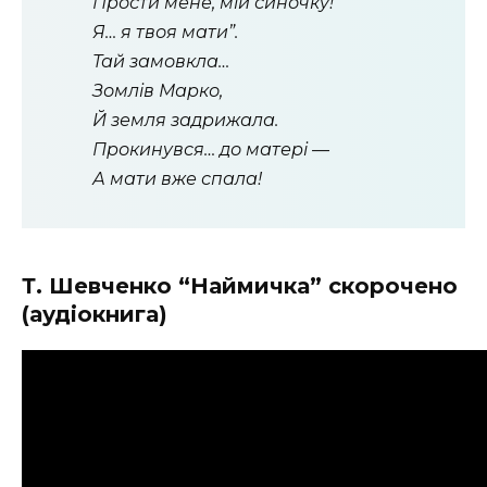
Прости мене, мій синочку!
Я… я твоя мати”.
Тай замовкла…
Зомлів Марко,
Й земля задрижала.
Прокинувся… до матері —
А мати вже спала!
Т. Шевченко “Наймичка” скорочено
(аудіокнига)