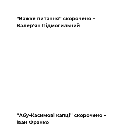
“Важке питання” скорочено –
Валер’ян Підмогильний
“Абу-Касимові капці” скорочено –
Іван Франко