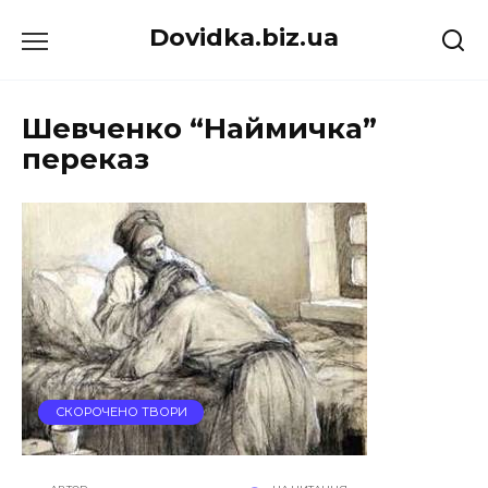
Перейти
Dovidka.biz.ua
до
вмісту
Шевченко “Наймичка”
переказ
СКОРОЧЕНО ТВОРИ