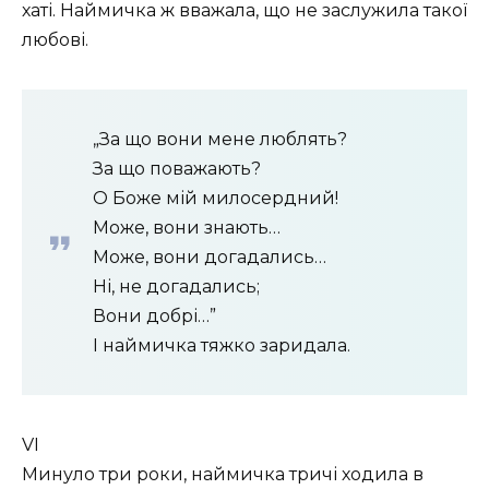
хаті. Наймичка ж вважала, що не заслужила такої
любові.
„За що вони мене люблять?
За що поважають?
О Боже мій милосердний!
Може, вони знають…
Може, вони догадались…
Ні, не догадались;
Вони добрі…”
І наймичка тяжко заридала.
VI
Минуло три роки, наймичка тричі ходила в