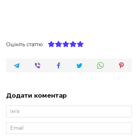
Оцініть статтю
Додати коментар
Ім'я
*
Email
*