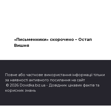
«Письменники» скорочено – Остап
Вишня
Повне або часткове використання інформації тільки
за наявності активного посилання на сайт
© 2026 Dovidka.biz.ua - Довідник цікавих фактів та
корисних знань