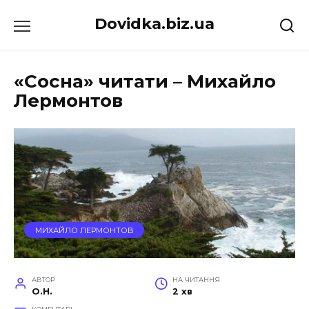
Перейти
Dovidka.biz.ua
до
вмісту
«Сосна» читати – Михайло
Лермонтов
МИХАЙЛО ЛЕРМОНТОВ
АВТОР
НА ЧИТАННЯ
O.H.
2 хв