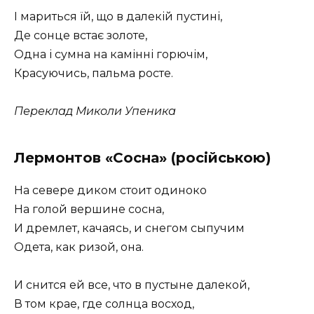
І мариться їй, що в далекій пустині,
Де сонце встає золоте,
Одна і сумна на камінні горючім,
Красуючись, пальма росте.
Переклад Миколи Упеника
Лермонтов
«Сосна»
(російською)
На севере диком стоит одиноко
На голой вершине сосна,
И дремлет, качаясь, и снегом сыпучим
Одета, как ризой, она.
И снится ей все, что в пустыне далекой,
В том крае, где солнца восход,