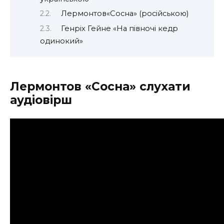
Лермонтов«Сосна» (російською)
Генріх Гейне «На півночі кедр
одинокий»
Лермонтов «Сосна» слухати
аудіовірш