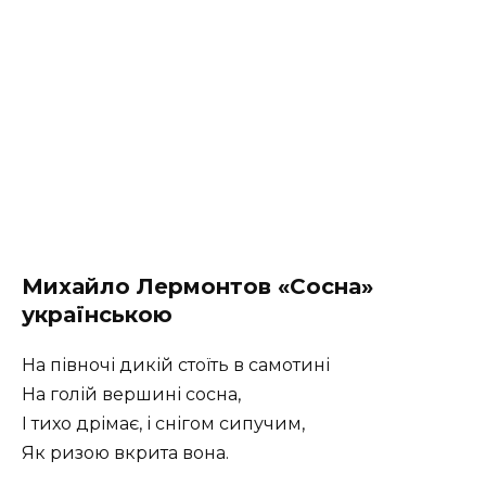
Михайло Лермонтов
«Сосна»
українською
На півночі дикій стоїть в самотині
На голій вершині сосна,
І тихо дрімає, і снігом сипучим,
Як ризою вкрита вона.