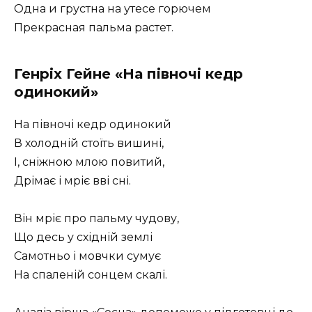
Одна и грустна на утесе горючем
Прекрасная пальма растет.
Генріх Гейне «На півночі кедр
одинокий»
На півночі кедр одинокий
В холодній стоїть вишині,
І, сніжною млою повитий,
Дрімає і мріє вві сні.
Він мріє про пальму чудову,
Що десь у східній землі
Самотньо і мовчки сумує
На спаленій сонцем скалі.