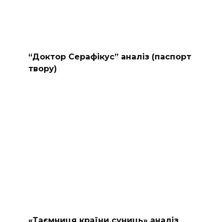
“Доктор Серафікус” аналіз (паспорт
твору)
«Таємниця країни суниць» аналіз