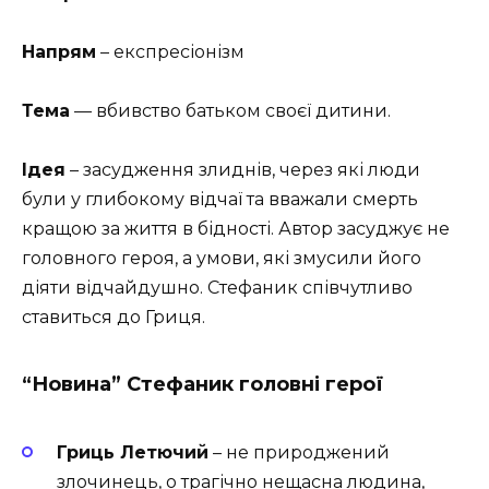
Напрям
– експресіонізм
Тема
— вбивство батьком своєї дитини.
Ідея
– засудження злиднів, через які люди
були у глибокому відчаї та вважали смерть
кращою за життя в бідності. Автор засуджує не
головного героя, а умови, які змусили його
діяти відчайдушно. Стефаник співчутливо
ставиться до Гриця.
“Новина” Стефаник головні герої
Гриць Летючий
– не природжений
злочинець, о трагічно нещасна людина,