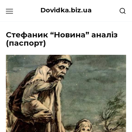
Перейти
Dovidka.biz.ua
до
вмісту
Стефаник “Новина” аналіз
(паспорт)