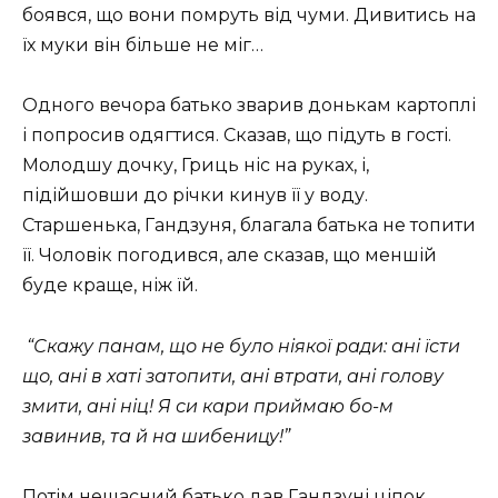
боявся, що вони помруть від чуми. Дивитись на
їх муки він більше не міг…
Одного вечора батько зварив донькам картоплі
і попросив одягтися. Сказав, що підуть в гості.
Молодшу дочку, Гриць ніс на руках, і,
підійшовши до річки кинув її у воду.
Старшенька, Гандзуня, благала батька не топити
її. Чоловік погодився, але сказав, що меншій
буде краще, ніж їй.
“Скажу панам, що не було ніякої ради: ані їсти
що, ані в хаті затопити, ані втрати, ані голову
змити, ані ніц! Я си кари приймаю бо-м
завинив, та й на шибеницу!”
Потім нещасний батько дав Гандзуні ціпок