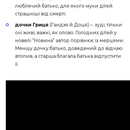
люблячий батько, для якого муки дітей
страшніші від смерті.
дочки Гриця
(Гандзя й Доця) – худі, тільки
очі живі, важкі, як олово. Голодних дітей у
новелі “Новина” автор порівнює із мерцями.
Меншу дочку батько, доведений до відчаю
втопив, а старша благала батька відпустити
її.