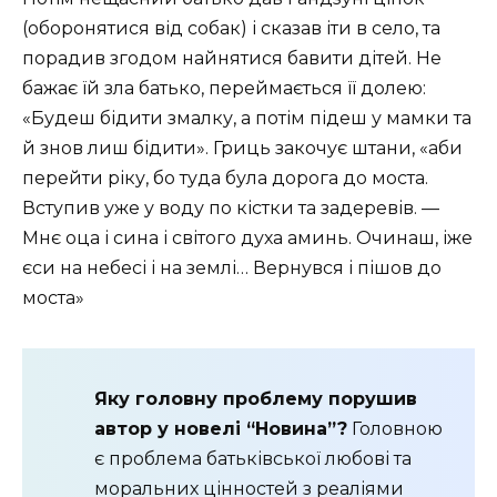
(оборонятися від собак) і сказав іти в село, та
порадив згодом найнятися бавити дітей. Не
бажає їй зла батько, переймається її долею:
«Будеш бідити змалку, а потім підеш у мамки та
й знов лиш бідити». Гриць закочує штани, «аби
перейти ріку, бо туда була дорога до моста.
Вступив уже у воду по кістки та задеревів. —
Мнє оца і сина і світого духа аминь. Очинаш, іже
єси на небесі і на землі… Вернувся і пішов до
моста»
Яку головну проблему порушив
автор у новелі “Новина”?
Головною
є проблема батьківської любові та
моральних цінностей з реаліями