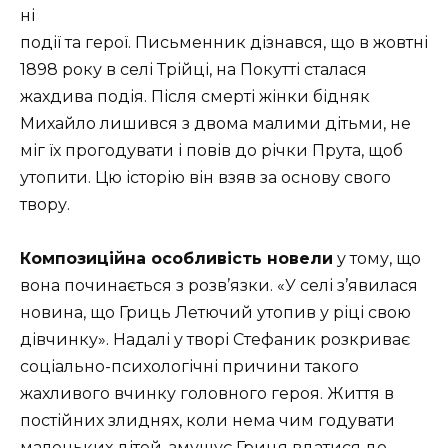
ні
події та герої. Письменник дізнався, що в жовтні
1898 року в селі Трійці, на Покутті сталася
жахдива подія. Після смерті жінки бідняк
Михайло лишився з двома малими дітьми, не
міг їх прогодувати і повів до річки Прута, щоб
утопити. Цю історію він взяв за основу свого
твору.
Композиційна особливість новели
у тому, що
вона починається з розв’язки. «У селі з’явилася
новина, що Гриць Летючий утопив у ріці свою
дівчинку». Надалі у творі Стефаник розкриває
соціально-психологічні причини такого
жахливого вчинку головного героя. Життя в
постійних злиднях, коли нема чим годувати
маленьких дітей, змушує Гриця вдатися до