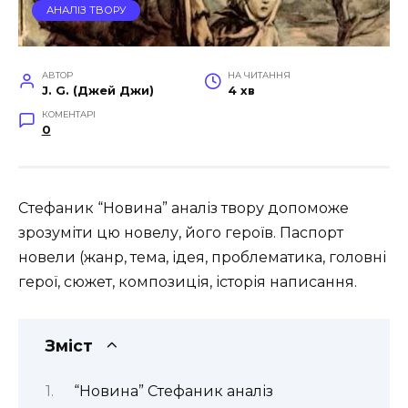
АНАЛІЗ ТВОРУ
АВТОР
НА ЧИТАННЯ
J. G. (Джей Джи)
4 хв
КОМЕНТАРІ
0
Стефаник “Новина” аналіз твору допоможе
зрозуміти цю новелу, його героїв. Паспорт
новели (жанр, тема, ідея, проблематика, головні
герої, сюжет, композиція, історія написання.
Зміст
“Новина” Стефаник аналіз