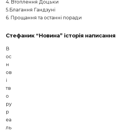
4. Втоплення Доцьки
5.Благання Гандзуні
6. Прощання та останні поради
Стефаник “Новина” історія написання
В
ос
н
ов
і
тв
о
ру
р
еа
ль