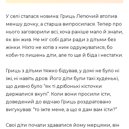
У селі сталася новина: Гриць Летючий втопив
меншу дочку, а старша випросилася. Тепер про
нього заговорили всі, хоча раніше мало й знали,
як він жив. Не міг собі дати ради з дітьми без
жінки. Ніхто не хотів з ним одружуватися, бо
коби-то лишень діти, але то ще й біда і нестатки.
Гриць з дітьми тяжко бідував, у домі не було ні
їжі, ні навіть дров. Його діти були такі худенькі,
що дивно було “як ті дрібонькі кісточки
держалися вкупі”. Коли вони просили їсти,
доведений до відчаю Гриць роздратовано
вигукував: “то їжте мене, а що я дам вам їсти?”
Свої діти почали здаватися йому мерцями, він