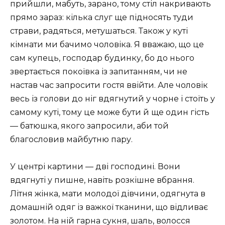
прийшли, мабуть, зарано, тому стіл накривають
прямо зараз: кілька слуг ще підносять туди
страви, радяться, метушаться. Також у куті
кімнати ми бачимо чоловіка. Я вважаю, що це
сам купець, господар будинку, бо до нього
звертається покоївка із запитанням, чи не
настав час запросити гостя ввійти. Але чоловік
весь із голови до ніг вдягнутий у чорне і стоїть у
самому куті, тому це може бути й ще один гість
— батюшка, якого запросили, аби той
благословив майбутню пару.
У центрі картини — дві господині. Вони
вдягнуті у пишне, навіть розкішне вбрання.
Літня жінка, мати молодої дівчини, одягнута в
домашній одяг із важкої тканини, що відливає
золотом. На ній гарна сукня, шаль, волосся