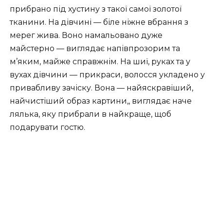
прибрано під хустину з такої самої золотої
тканини. На дівчині — біле ніжне вбрання з
мерег жива. Воно намальовано дуже
майстерно — виглядає напівпрозорим та
м’яким, майже справжнім. На шиї, руках та у
вухах дівчини — прикраси, волосся укладено у
привабливу зачіску. Вона — найяскравіший,
найчистіший образ картини,, виглядає наче
лялька, яку прибрали в найкраще, щоб
подарувати гостю.