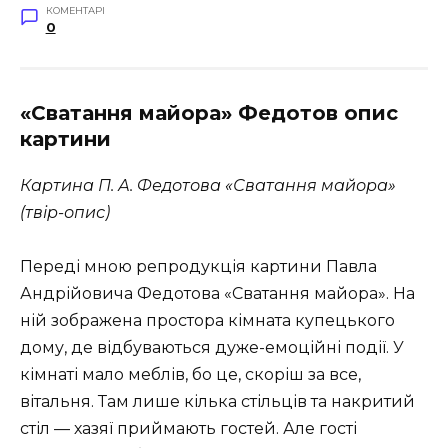
КОМЕНТАРІ
0
«Сватання майора» Федотов опис
картини
Картина П. А. Федотова «Сватання майора»
(твір-опис)
Переді мною репродукція картини Павла
Андрійовича Федотова «Сватання майора». На
ній зображена простора кімната купецького
дому, де відбуваються дуже-емоційні події. У
кімнаті мало меблів, бо це, скоріш за все,
вітальня. Там лише кілька стільців та накритий
стіл — хазяї приймають гостей. Але гості