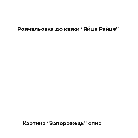
Розмальовка до казки “Яйце Райце”
Картина “Запорожець” опис