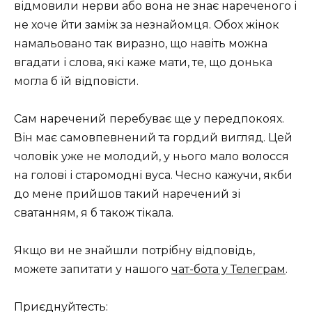
відмовили нерви або вона не знає нареченого і
не хоче йти заміж за незнайомця. Обох жінок
намальовано так виразно, що навіть можна
вгадати і слова, які каже мати, те, що донька
могла б їй відповісти.
Сам наречений перебуває ще у передпокоях.
Він має самовпевнений та гордий вигляд. Цей
чоловік уже не молодий, у нього мало волосся
на голові і старомодні вуса. Чесно кажучи, якби
до мене прийшов такий наречений зі
сватанням, я б також тікала.
Якщо ви не знайшли потрібну відповідь,
можете запитати у нашого
чат-бота у Телеграм
.
Приєднуйтесть: