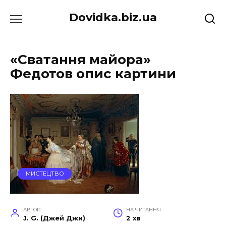
Перейти
Dovidka.biz.ua
до
вмісту
«Сватання майора»
Федотов опис картини
МИСТЕЦТВО
АВТОР
НА ЧИТАННЯ
J. G. (Джей Джи)
2 хв