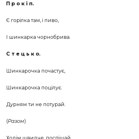
П р о к і п.
Є горiлка там, i пиво,
I шинкарка чорнобрива.
С т е ц ь к о.
Шинкарочка почастує,
Шинкарочка поцiлує.
Дурням ти не потурай.
(
Разом
)
Ходiм швидче, поспiшай.