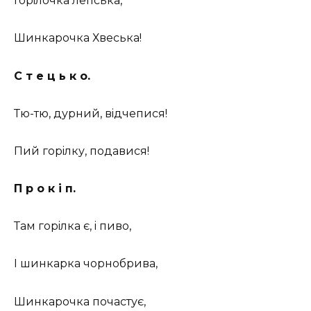
Горiлочка лепська,
Шинкарочка Хвеська!
С т е ц ь к о.
Тю-тю, дурний, вiдчепися!
Пий горiлку, подавися!
П р о к і п.
Там горiлка є, i пиво,
I шинкарка чорнобрива,
Шинкарочка почастує,