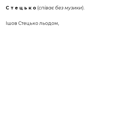
С т е ц ь к о
(
співає без музики
).
Iшов Стецько льодом,