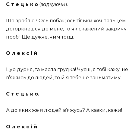
С т е ц ь к о
(
задкуючи
).
Що зроблю? Ось побач; ось тiльки хоч пальцем
доторкнешся до мене, то як скажений закричу
пробi! Ще дужче, чим тотдi.
О л е к с i й
Цур дурня, та масла грудка! Чуєш, я тобi кажу: не
в’яжись до людей, то й я тебе не заньматиму.
С т е ц ь к о.
А до яких же я людей в’яжусь? А казки, кажи!
О л е к с i й