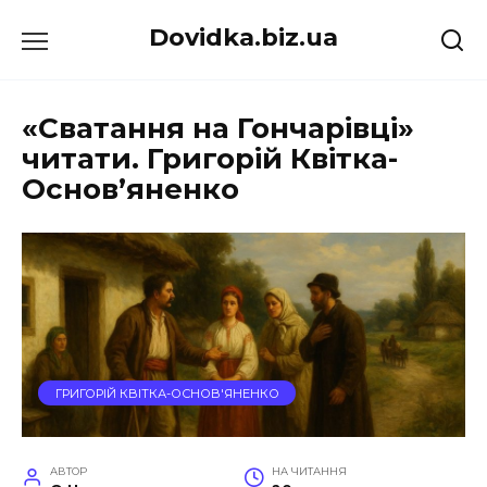
Перейти
Dovidka.biz.ua
до
вмісту
«Сватання на Гончарівці»
читати. Григорій Квітка-
Основ’яненко
ГРИГОРІЙ КВІТКА-ОСНОВ'ЯНЕНКО
АВТОР
НА ЧИТАННЯ