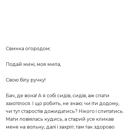
Свинка огородом;
Подай минi, моя мила,
Свою бiлу ручку!
Бач, де вона! А я собi сидiв, сидiв, аж спати
захотiлося. I що робить, не знаю; чи iти додому,
чи тут старостiв дожидатись? Нікого i спитатись.
Мати повiялась кудись, а старий усе кликав
мене на вольну, далi i захрiп; там так здорово