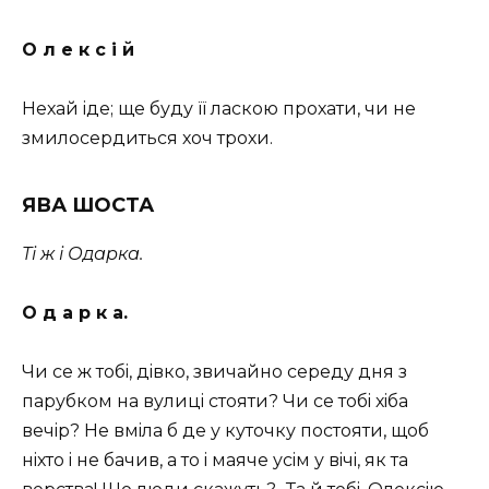
О л е к с i й
Нехай iде; ще буду її ласкою прохати, чи не
змилосердиться хоч трохи.
ЯВА ШОСТА
Ті ж і Одарка.
О д а р к а.
Чи се ж тобi, дiвко, звичайно середу дня з
парубком на вулицi стояти? Чи се тобi хiба
вечiр? Не вмiла б де у куточку постояти, щоб
нiхто i не бачив, а то i маяче усiм у вiчi, як та