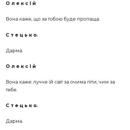
О л е к с i й
Вона каже, що за тобою буде пропаща.
С т е ц ь к о.
Дарма.
О л е к с i й
Вона каже: лучче їй свiт за очима пiти, чим за
тебе.
С т е ц ь к о.
Дарма.