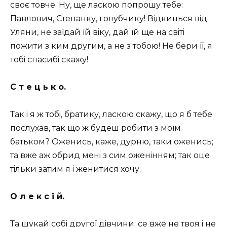
своє товче. Ну, ще ласкою попрошу тебе:
Павлович, Степанку, голубчику! Вiдкинься вiд
Уляни, не заїдай їй вiку, дай їй ще на свiтi
пожити з ким другим, а не з тобою! Не бери її, я
тобi спасибi скажу!
С т е ц ь к о.
Так i я ж тобi, братику, ласкою скажу, що я б тебе
послухав, так що ж будеш робити з моїм
батьком? Оженись, каже, дурню, таки оженись;
та вже аж обрид менi з сим оженiнням; так оце
тiльки затим я i женитися хочу.
О л е к с i й.
Та шукай собi другої дiвчини; се вже не твоя i не