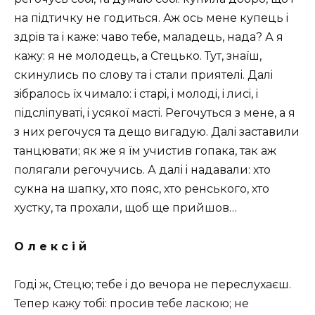
на пiдтичку не годиться. Аж ось мене купець i
здрiв та i каже: чаво тебе, маладець, нада? А я
кажу: я не молодець, а Стецько. Тут, знаїш,
скинулись по слову та i стали приятелi. Далi
зiбралось їх чимало: i старi, i молодi, i лисi, i
пiдслiпуватi, i усякої мастi. Регочуться з мене, а я
з них регочуся та дещо вигадую. Далi заставили
танцювати; як же я їм учистив гопака, так аж
полягали регочучись. А далi i надавали: хто
сукна на шапку, хто пояс, хто ренського, хто
хустку, та прохали, щоб ще прийшов…
О л е к с i й
Годi ж, Стецю; тебе i до вечора не переслухаєш.
Тепер кажу тобi: просив тебе ласкою; не