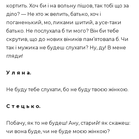
кортить. Хоч би i на вольну пiшов, так тобi що за
дiло? — Не хто ж велить, батько, хоч i
поганенький, мо, ликами шитий, а усе-таки
батько. Не послухала б ти мого? Вiн би тебе
скрутив, що до нових вiникiв пам’ятовала б. Чи
так i мужика не будеш слухати? Ну, ду! В мене
гляди!
У л я н а.
Не буду тебе слухати, бо не буду твоєю жiнкою.
С т е ц ь к о.
Побачу, як то не будеш! Ану, старий! як скажеш:
чи вона буде, чи не буде моєю жiнкою?