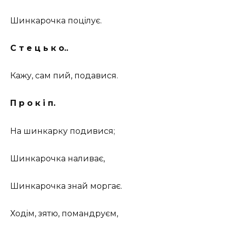
Шинкарочка поцiлує.
С т е ц ь к о..
Кажу, сам пий, подавися.
П р о к і п.
На шинкарку подивися;
Шинкарочка наливає,
Шинкарочка знай моргає.
Ходiм, зятю, помандруєм,