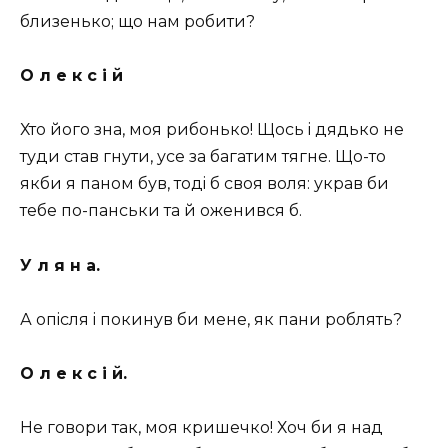
близенько; що нам робити?
О л е к с i й
Хто його зна, моя рибонько! Щось i дядько не
туди став гнути, усе за багатим тягне. Що-то
якби я паном був, тодi б своя воля: украв би
тебе по-панськи та й оженився б.
У л я н а.
А опiсля i покинув би мене, як пани роблять?
О л е к с i й.
Не говори так, моя кришечко! Хоч би я над