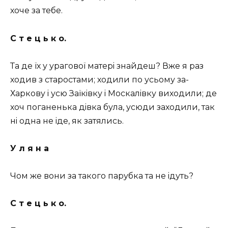
хоче за тебе.
С т е ц ь к о.
Та де їх у урагової матерi знайдеш? Вже я раз
ходив з старостами; ходили по усьому за-
Харкову i усю Заїкiвку i Москалiвку виходили; де
хоч поганенька дiвка була, усюди заходили, так
нi одна не iде, як затялись.
У л я н а
Чом же вони за такого парубка та не iдуть?
С т е ц ь к о.