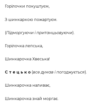
Горiлочки покуштуєм,
З шинкаркою пожартуєм.
(
Підморгуючи і пританцьовуючи
).
Горiлочка лепська,
Шинкарочка Хвеська!
С т е ц ь к о
(
все думав і погоджується
).
Шинкарочка наливає,
Шинкарочка знай моргає.