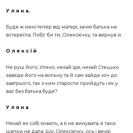
У л я н а.
Буде ж менi тепер вiд матерi, зачiм батька не
встерегла. Побiг би ти, Олексiєчку, та вернув їх.
О л е к с i й
Не руш його, Уляно; нехай iде, нехай Стецько
заведе його на вольну та й сам зайде хоч до
завтрього, так з ким старости прийдуть i як у
вас без батька буде?
У л я н а
Нехай як собi знають, а я не винувата; я таки
шапки не дала. Що, Олексiєчку, ось i вечiр