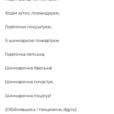
Ходiм хутко, помандруєм,
Горiлочки покуштуєм,
З шинкаркою пожартуєм.
Горiлочка лепська,
Шинкарочка Хвеська!
Шинкарочка почастує,
Шинкарочка поцiлує!
(
Обійнявшись і танцюючи, йдуть
).