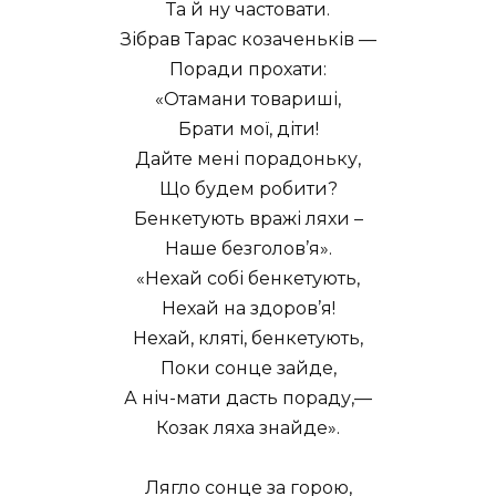
Та й ну частовати.
Зібрав Тарас козаченьків —
Поради прохати:
«Отамани товариші,
Брати мої, діти!
Дайте мені порадоньку,
Що будем робити?
Бенкетують вражі ляхи –
Наше безголов’я».
«Нехай собі бенкетують,
Нехай на здоров’я!
Нехай, кляті, бенкетують,
Поки сонце зайде,
А ніч-мати дасть пораду,—
Козак ляха знайде».
Лягло сонце за горою,