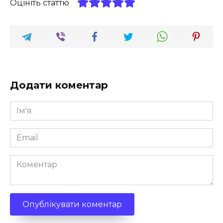
Оцініть статтю
Додати коментар
Ім'я
*
Email
*
Коментар