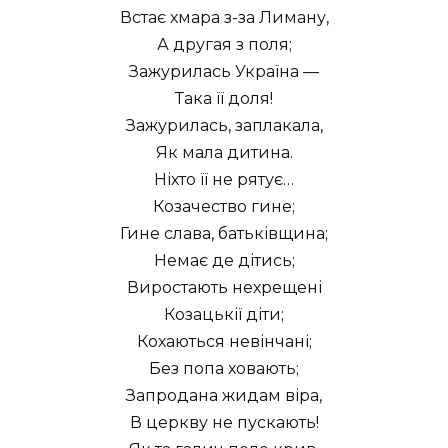
Встає хмара з-за Лиману,
А другая з поля;
Зажурилась Україна —
Така її доля!
Зажурилась, заплакала,
Як мала дитина.
Ніхто її не рятує…
Козачество гине;
Гине слава, батьківщина;
Немає де дітись;
Виростають нехрещені
Козацькії діти;
Кохаються невінчані;
Без попа ховають;
Запродана жидам віра,
В церкву не пускають!