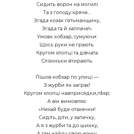
Сидить ворон на могилі
Та з голоду кряче…
Згада козак гетьманщину,
Згада та й заплаче!»
Умовк кобзар, сумуючи:
Щось руки не грають.
Кругом хлопці та дівчата
Слізоньки втирають.
Пішов кобзар по улиці —
З журби як заграє!
Кругом хлопці навприсядки,nbsp;
А він вимовляє:
«Нехай буде отакечки!
Сидіть, діти, у запечку,
А я з журби та до шинку,
А там найду свою жінку,