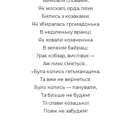
Вимовля словами,
Як москалі, орда, ляхи
Бились з козаками;
Як збиралась громадонька
В неділеньку вранці;
Як ховали козаченька
В зеленім байраці.
Грає кобзар, виспівує —
Аж лихо сміється…
«Була колись гетьманщина,
Та вже не вернеться.
Було колись — панували,
Та більше не будем!
Тії слави козацької
Повік не забудем!