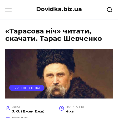
Перейти
Dovidka.biz.ua
до
вмісту
«Тарасова ніч» читати,
скачати. Тарас Шевченко
ВІРШІ ШЕВЧЕНКА
АВТОР
НА ЧИТАННЯ
J. G. (Джей Джи)
4 хв