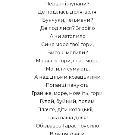
Червоні жупани?
Де поділась доля-воля,
Бунчуки, гетьмани?
Де поділися? Згоріло
А чи затопило
Синє море твої гори,
Високі могили?
Мовчать гори, грає море,
Могили сумують,
А над дітьми козацькими
Поганці панують.
Грай же, море, мовчіть, гори!
Гуляй, буйний, полем!
Плачте, діти козацькії,—
Така ваша доля!
Обізвавсь Тарас Трясило
Віру рятовати,