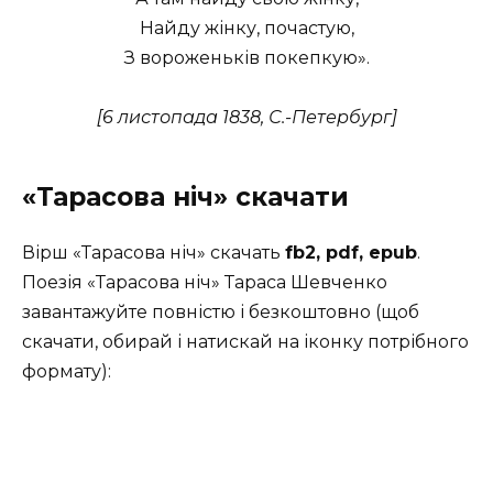
Найду жінку, почастую,
З вороженьків покепкую».
[6 листопада 1838,
С.-Петербург]
«Тарасова ніч» скачати
Вірш «Тарасова ніч» скачать
fb2, pdf, epub
.
Поезія «Тарасова ніч» Тараса Шевченко
завантажуйте повністю і безкоштовно (щоб
скачати, обирай і натискай на іконку потрібного
формату):