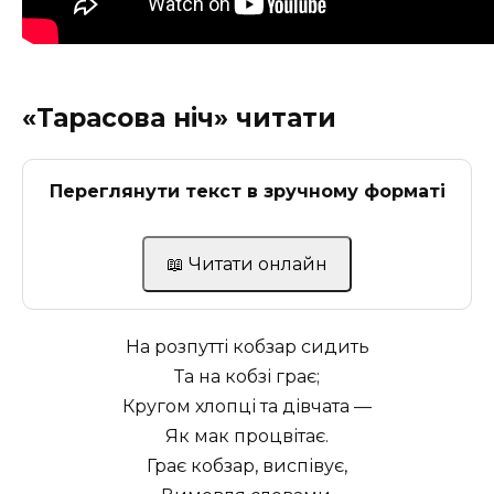
«Тарасова ніч» читати
Переглянути текст в зручному форматі
📖 Читати онлайн
На розпутті кобзар сидить
Та на кобзі грає;
Кругом хлопці та дівчата —
Як мак процвітає.
Грає кобзар, виспівує,