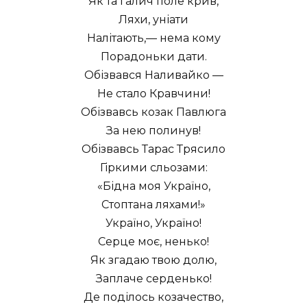
Як та галич поле крив,
Ляхи, уніати
Налітають,— нема кому
Порадоньки дати.
Обізвався Наливайко —
Не стало Кравчини!
Обізвавсь козак Павлюга
За нею полинув!
Обізвавсь Тарас Трясило
Гіркими сльозами:
«Бідна моя Україно,
Стоптана ляхами!»
Україно, Україно!
Серце моє, ненько!
Як згадаю твою долю,
Заплаче серденько!
Де поділось козачество,