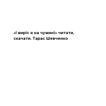
«І виріс я на чужині» читати,
скачати. Тарас Шевченко