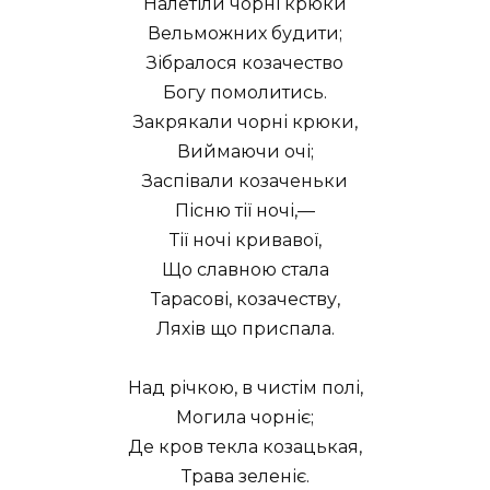
Налетіли чорні крюки
Вельможних будити;
Зібралося козачество
Богу помолитись.
Закрякали чорні крюки,
Виймаючи очі;
Заспівали козаченьки
Пісню тії ночі,—
Тії ночі кривавої,
Що славною стала
Тарасові, козачеству,
Ляхів що приспала.
Над річкою, в чистім полі,
Могила чорніє;
Де кров текла козацькая,
Трава зеленіє.