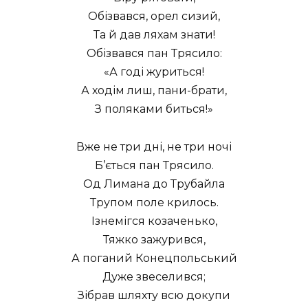
Обізвався, орел сизий,
Та й дав ляхам знати!
Обізвався пан Трясило:
«А годі журиться!
А ходім лиш, пани-брати,
З поляками биться!»
Вже не три дні, не три ночі
Б’ється пан Трясило.
Од Лимана до Трубайла
Трупом поле крилось.
Ізнемігся козаченько,
Тяжко зажурився,
А поганий Конецпольський
Дуже звеселився;
Зібрав шляхту всю докупи