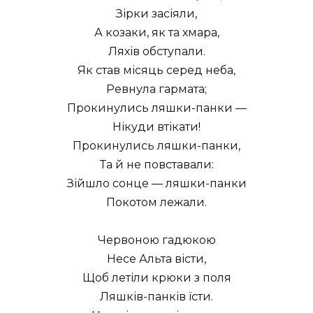
Зірки засіяли,
А козаки, як та хмара,
Ляхів обступали.
Як став місяць серед неба,
Ревнула гармата;
Прокинулись ляшки-панки —
Нікуди втікати!
Прокинулись ляшки-панки,
Та й не повставали:
Зійшло сонце — ляшки-панки
Покотом лежали.
Червоною гадюкою
Несе Альта вісти,
Щоб летіли крюки з поля
Ляшків-панків їсти.