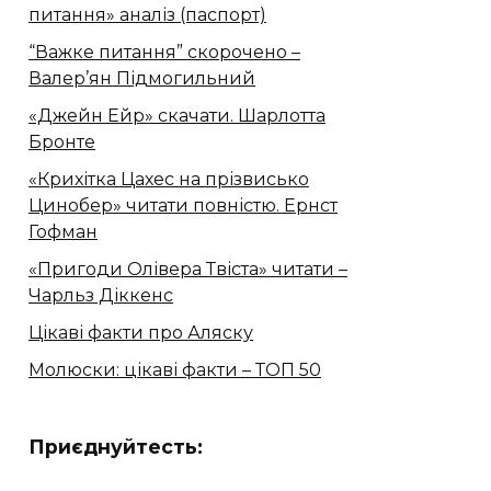
питання» аналіз (паспорт)
“Важке питання” скорочено –
Валер’ян Підмогильний
«Джейн Ейр» скачати. Шарлотта
Бронте
«Крихітка Цахес на прізвисько
Цинобер» читати повністю. Ернст
Гофман
«Пригоди Олівера Твіста» читати –
Чарльз Діккенс
Цікаві факти про Аляску
Молюски: цікаві факти – ТОП 50
Приєднуйтесть: