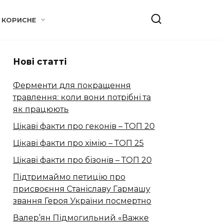
КОРИСНЕ
Нові статті
Ферменти для покращення
травлення: коли вони потрібні та
як працюють
Цікаві факти про геконів – ТОП 20
Цікаві факти про хімію – ТОП 25
Цікаві факти про бізонів – ТОП 20
Підтримаймо петицію про
присвоєння Станіславу Гармашу
звання Героя України посмертно
Валер’ян Підмогильний «Важке