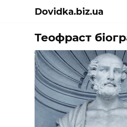
Перейти
Dovidka.biz.ua
до
вмісту
Теофраст біогр