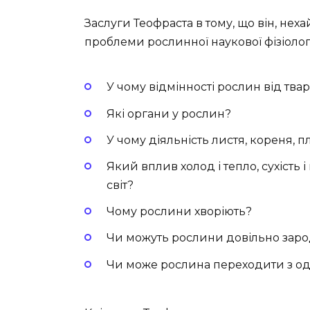
Заслуги Теофраста в тому, що він, неха
проблеми рослинної наукової фізіолог
У чому відмінності рослин від тва
Які органи у рослин?
У чому діяльність листя, кореня, п
Який вплив холод і тепло, сухість і
світ?
Чому рослини хворіють?
Чи можуть рослини довільно зар
Чи може рослина переходити з од