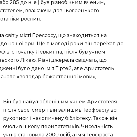
е. або 285 до н. е.) був різнобічним вченим,
истотелем, вважаючи давньогрецького
ботаніки рослин.
 світ у місті Ерессосу, що знаходиться на
у до нашої ери. Ще в молоді роки він переїхав до
офів: спочатку Левкиппа, після був учнем
вского Лікею. Різні джерела свідчать, що
енні було дано ім’я Тіртей, але Аристотель
начало «володар божественної мови»,
Він був найулюбленішим учнем Аристотеля і
після своєї смерті він залишив Теофрасту всі
рукописи і накопичену бібліотеку. Також він
очолив школу перипатетиків. Чисельність
учнів становила 2000 осіб, а ім’я Теофраста