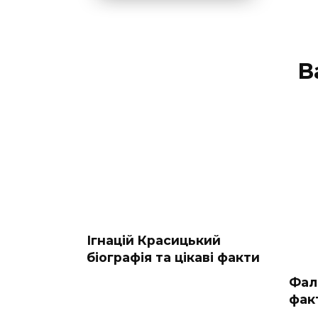
В
Ігнацій Красицький
біографія та цікаві факти
Фал
факт