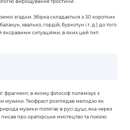
нологію вирощування тростини.
емої згадки. Збірка складається з 30 коротких
лакун, хвалько, гордій, буркотун і т. д.) до того
 яксравими ситуаціями, в яких цей тип
г фрагмент, в якому філософ полемізує з
м музики. Теофраст розглядав мелодію як
природа музики полягає в русі душі, яка через
 писав про ораторське мистецтво та поезію.