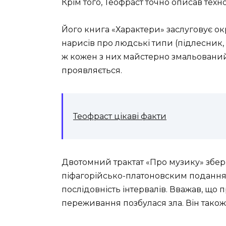
Крім того, Теофраст точно описав тех
Його книга «Характери» заслуговує окр
нарисів про людські типи (підлесник, ба
ж кожен з них майстерно змальований
проявляється.
Теофраст цікаві факти
Двотомний трактат «Про музику» збері
піфагорійсько-платоновским подання
послідовність інтервалів. Вважав, що 
переживання позбулася зла. Він також