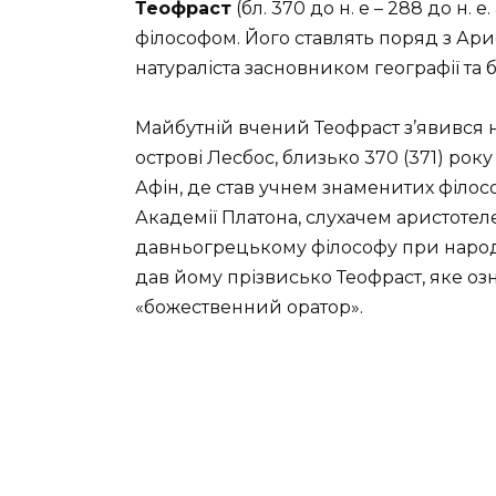
Теофраст
(бл. 370 до н. е – 288 до н. 
філософом. Його ставлять поряд з Ар
натураліста засновником географії та 
Майбутній вчений Теофраст з’явився на
острові Лесбос, близько 370 (371) рок
Афін, де став учнем знаменитих філос
Академії Платона, слухачем аристотеле
давньогрецькому філософу при народж
дав йому прізвисько Теофраст, яке оз
«божественний оратор».