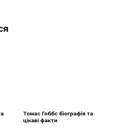
ся
та
Томас Гоббс біографія та
цікаві факти