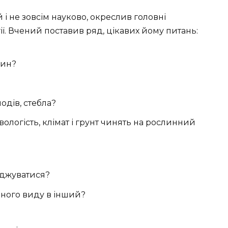
й і не зовсім науково, окреслив головні
ії. Вчений поставив ряд, цікавих йому питань:
рин?
лодів, стебла?
 вологість, клімат і грунт чинять на рослинний
оджуватися?
ного виду в інший?