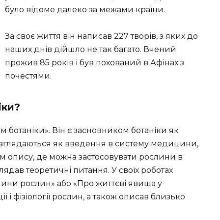
було відоме далеко за межами країни.
За своє життя він написав 227 творів, з яких до
наших днів дійшло не так багато. Вчений
прожив 85 років і був похований в Афінах з
почестями.
іки?
м ботаніки». Він є засновником ботаніки як
розглядаються як введення в систему медицини,
ім опису, де можна застосовувати рослини в
лядав теоретичні питання. У своїх роботах
чини рослин» або «Про життєві явища у
 і фізіології рослин, а також описав близько