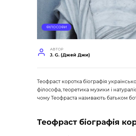
ФІЛОСОФИ
АВТОР
J. G. (Джей Джи)
Теофраст коротка біографія українсь
філософа, теоретика музики і натуралі
чому Теофраста називають батьком бот
Теофраст біографія ко