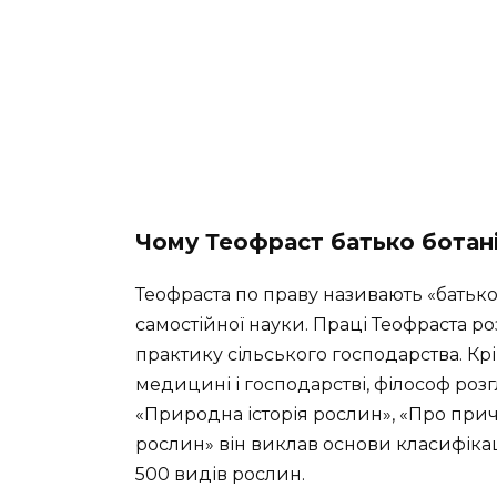
Чому Теофраст батько ботан
Теофраста по праву називають «батько
самостійної науки. Праці Теофраста 
практику сільського господарства. Кр
медицині і господарстві, філософ розг
«Природна історія рослин», «Про при
рослин» він виклав основи класифікації
500 видів рослин.