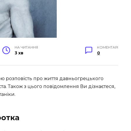
НА ЧИТАННЯ
КОМЕНТАРІ
3 хв
0
кою розповість про життя давньогрецького
ста. Також з цього повідомлення Ви дізнаєтеся,
аніки.
ротка