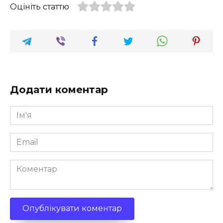
Оцініть статтю
Додати коментар
Ім'я
*
Email
*
Коментар