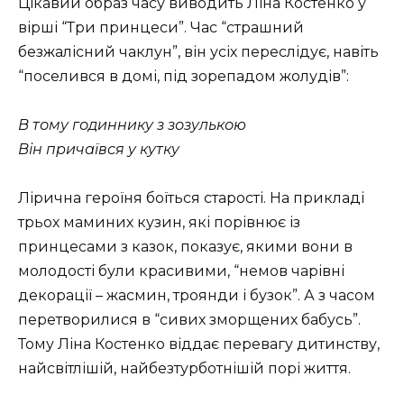
Цікавий образ часу виводить Ліна Костенко у
вірші “Три принцеси”. Час “страшний
безжалісний чаклун”, він усіх переслідує, навіть
“поселився в домі, під зорепадом жолудів”:
В тому годиннику з зозулькою
Він причаївся у кутку
Лірична героїня боїться старості. На прикладі
трьох маминих кузин, які порівнює із
принцесами з казок, показує, якими вони в
молодості були красивими, “немов чарівні
декорації – жасмин, троянди і бузок”. А з часом
перетворилися в “сивих зморщених бабусь”.
Тому Ліна Костенко віддає перевагу дитинству,
найсвітлішій, найбезтурботнішій порі життя.