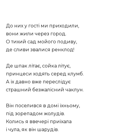
До них у гості ми приходили,
вони жили через город.
О тихий сад мойого подиву,
де сливи звалися ренклод!
Де шпак літає, сойка літує,
принцеси ходять серед клумб.
А їх давно вже переслідує
страшний безжалісний чаклун.
Він поселився в домі їхньому,
під зорепадом жолудів.
Колись я ввечері приїхала
і чула, як він шарудів.