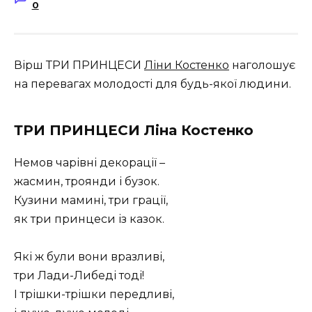
0
Вірш ТРИ ПРИНЦЕСИ
Ліни Костенко
наголошує
на перевагах молодості для будь-якої людини.
ТРИ ПРИНЦЕСИ Ліна Костенко
Немов чарівні декорації –
жасмин, троянди і бузок.
Кузини мамині, три грації,
як три принцеси із казок.
Які ж були вони вразливі,
три Лади-Либеді тоді!
І трішки-трішки передливі,