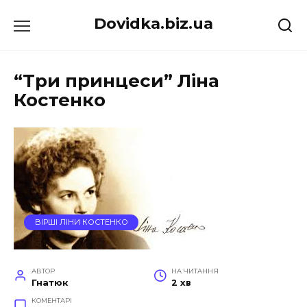
Перейти
Dovidka.biz.ua
до
вмісту
“Три принцеси” Ліна
Костенко
ВІРШІ ЛІНИ КОСТЕНКО
АВТОР
НА ЧИТАННЯ
Гнатюк
2 хв
КОМЕНТАРІ