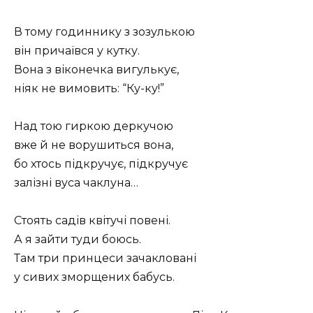
В тому годиннику з зозулькою
він причаївся у кутку.
Вона з віконечка вигулькує,
ніяк не вимовить: “Ку-ку!”
Над тою гиркою деркучою
вже й не ворушиться вона,
бо хтось підкручує, підкручує
залізні вуса чаклуна…
Стоять садів квітучі повені.
А я зайти туди боюсь.
Там три принцеси зачакловані
у сивих зморщених бабусь.