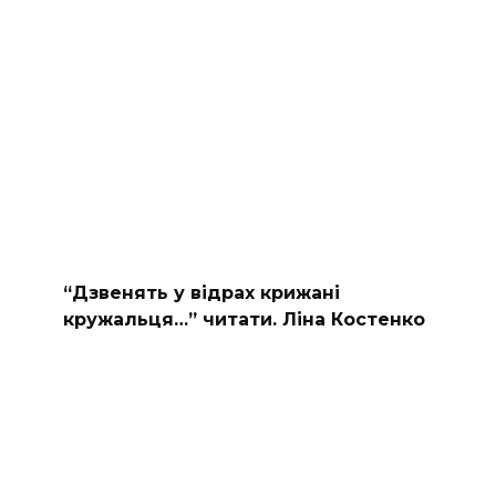
“Дзвенять у відрах крижані
кружальця…” читати. Ліна Костенко