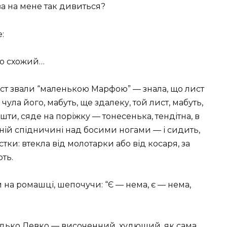
ва на мене так дивиться?
:
го схожий…
ріст звали “маленькою Марфою” — знала, що лист
чула його, мабуть, ще здалеку, той лист, мабуть,
шти, сяде на поріжку — тонесенька, тендітна, в
ній спідничині над босими ногами — і сидить,
тки: втекла від молотарки або від косаря, за
ють.
 на ромашці, шепочучи: “Є — нема, є — нема,
дько Левко — височенний, худющий, як сама