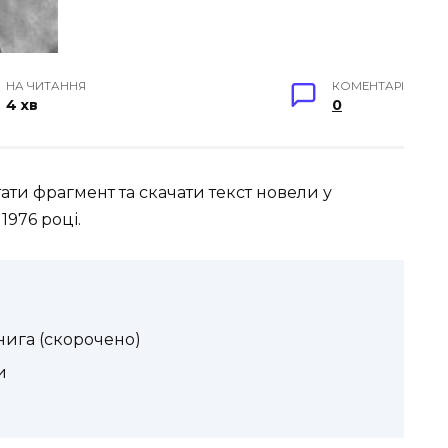
НА ЧИТАННЯ
КОМЕНТАРІ
4 хв
0
ати фрагмент та скачати текст новели у
1976 році.
нига (скорочено)
и