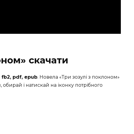
оном» скачати
и
fb2, pdf, epub
. Новела «Три зозулі з поклоном»
 обирай і натискай на іконку потрібного