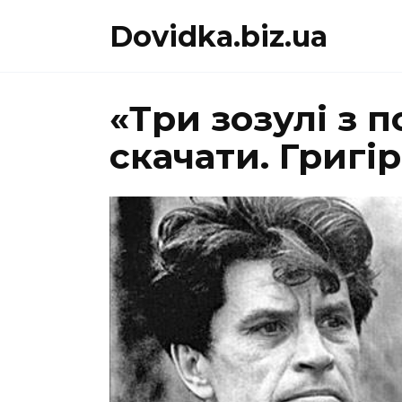
Перейти
Dovidka.biz.ua
до
вмісту
«Три зозулі з 
скачати. Григ