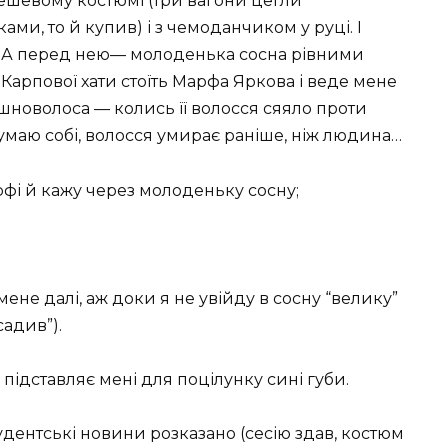
дешевому костюмі (три вагони цегли
и, то й купив) і з чемоданчиком у руці. І
. А перед нею— молоденька сосна рівними
 Карпової хати стоїть Марфа Яркова і веде мене
пишноволоса — колись її волосся сяяло проти
думаю собі, волосся умирає раніше, ніж людина…
фі й кажу через молоденьку сосну;
не далі, аж доки я не увійду в сосну “велику”
садив”).
 підставляє мені для поцілунку сині губи.
тудентські новини розказано (сесію здав, костюм