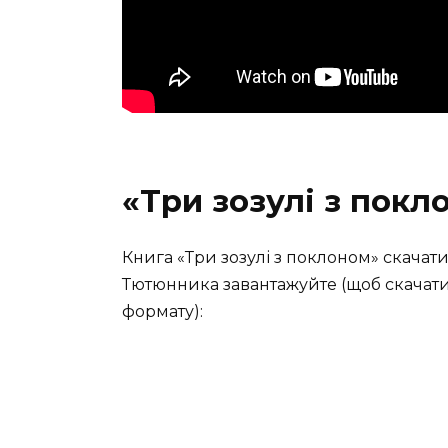
«Три зозулі з покл
Книга «Три зозулі з поклоном» скачат
Тютюнника завантажуйте (щоб скачати,
формату):