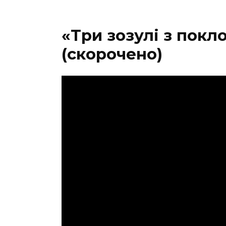
«Три зозулі з покл
(скорочено)