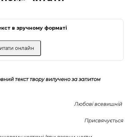
кст в зручному форматі
Читати онлайн
овний текст твору вилучено за запитом
Любові всевишній
Присвячується