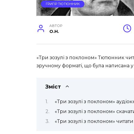
ГРИГІР ТЮТЮННИК
АВТОР
O.H.
«Три зозулі з поклоном» Тютюнник чит
зручному форматі, що була написана у 
Зміст
«Три зозулі з поклоном» аудіок
«Три зозулі з поклоном» скачат
«Три зозулі з поклоном» читати