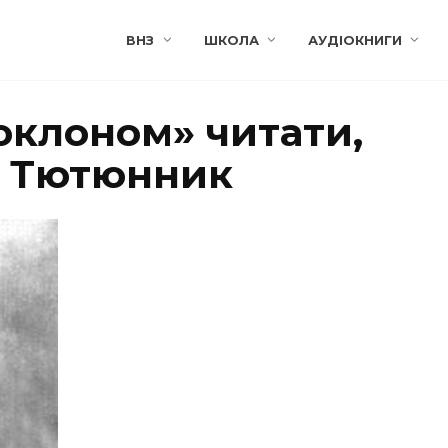
ВНЗ
ШКОЛА
АУДІОКНИГИ
поклоном» читати,
ір Тютюнник