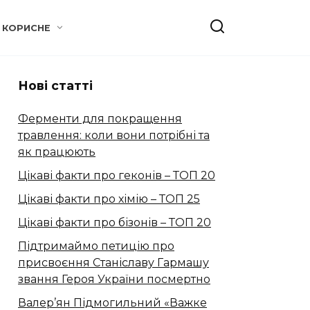
КОРИСНЕ
Нові статті
Ферменти для покращення
травлення: коли вони потрібні та
як працюють
Цікаві факти про геконів – ТОП 20
Цікаві факти про хімію – ТОП 25
Цікаві факти про бізонів – ТОП 20
Підтримаймо петицію про
присвоєння Станіславу Гармашу
звання Героя України посмертно
Валер’ян Підмогильний «Важке