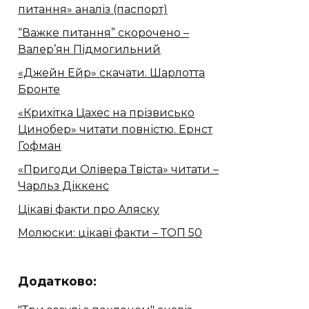
питання» аналіз (паспорт)
“Важке питання” скорочено –
Валер’ян Підмогильний
«Джейн Ейр» скачати. Шарлотта
Бронте
«Крихітка Цахес на прізвисько
Цинобер» читати повністю. Ернст
Гофман
«Пригоди Олівера Твіста» читати –
Чарльз Діккенс
Цікаві факти про Аляску
Молюски: цікаві факти – ТОП 50
Додатково: