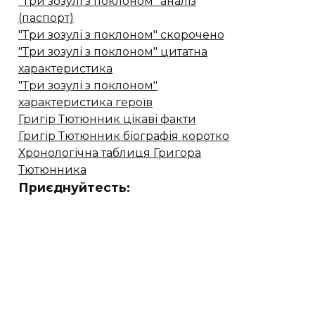
"Три зозулі з поклоном" аналіз
(паспорт)
"Три зозулі з поклоном" скорочено
"Три зозулі з поклоном" цитатна
характеристика
"Три зозулі з поклоном"
характеристика героїв
Григір Тютюнник цікаві факти
Григір Тютюнник біографія коротко
Хронологічна таблиця Григора
Тютюнника
Приєднуйтесть: