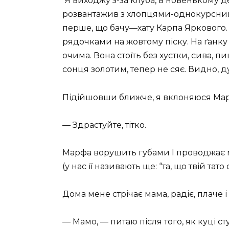
Я виходжу з-за клуба, в новенькому 
розвантажив з хлопцями-однокурсникам
перше, що бачу—хату Карпа Яркового
рядочками на жовтому піску. На ґанку
очима. Вона стоїть без хустки, сива, 
сонця золотим, тепер не сяє. Видно, 
Підійшовши ближче, я вклоняюся Мар
— Здрастуйте, тітко.
Марфа ворушить губами І проводжає ме
(у нас її називають ще: “та, що твій тато 
Дома мене стрічає мама, радіє, плаче і
— Мамо, — питаю після того, як куці с