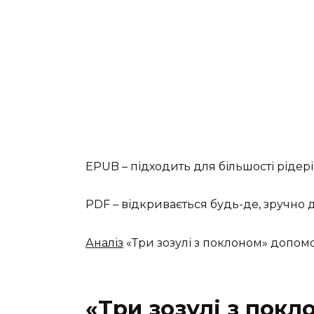
EPUB – підходить для більшості рідері
PDF – відкривається будь-де, зручно 
Аналіз
«Три зозулі з поклоном» допомо
«Три зозулі з покл