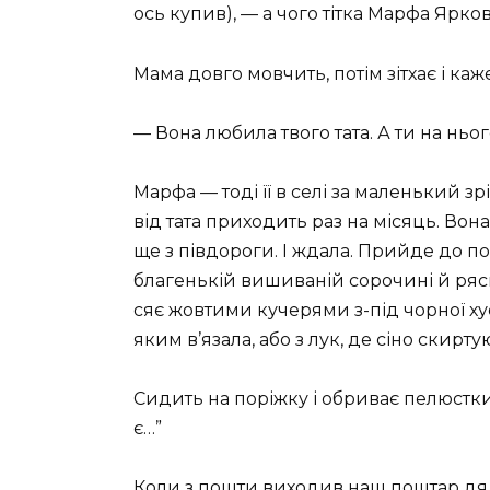
ось купив), — а чого тітка Марфа Ярко
Мама довго мовчить, потім зітхає і каже
— Вона любила твого тата. А ти на ньо
Марфа — тоді її в селі за маленький з
від тата приходить раз на місяць. Вона 
ще з півдороги. І ждала. Прийде до по
благенькій вишиваній сорочині й ряс
сяє жовтими кучерями з-під чорної хус
яким в’язала, або з лук, де сіно скирту
Сидить на поріжку і обриває пелюстки
є…”
Коли з пошти виходив наш поштар дя