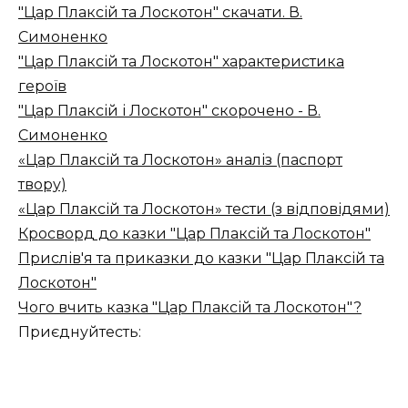
"Цар Плаксій та Лоскотон" скачати. В.
Симоненко
"Цар Плаксій та Лоскотон" характеристика
героїв
"Цар Плаксій і Лоскотон" скорочено - В.
Симоненко
«Цар Плаксій та Лоскотон» аналіз (паспорт
твору)
«Цар Плаксій та Лоскотон» тести (з відповідями)
Кросворд до казки "Цар Плаксій та Лоскотон"
Прислів'я та приказки до казки "Цар Плаксій та
Лоскотон"
Чого вчить казка "Цар Плаксій та Лоскотон"?
Приєднуйтесть: