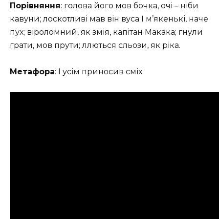
Порівняння
: голова його мов бочка, очі – ніби
кавуни; лоскотливі мав він вуса І м’якенькі, наче
пух; віроломний, як змія, капітан Макака; гнули
грати, мов прути; ллються сльози, як ріка.
Метафора
: І усім приносив сміх.