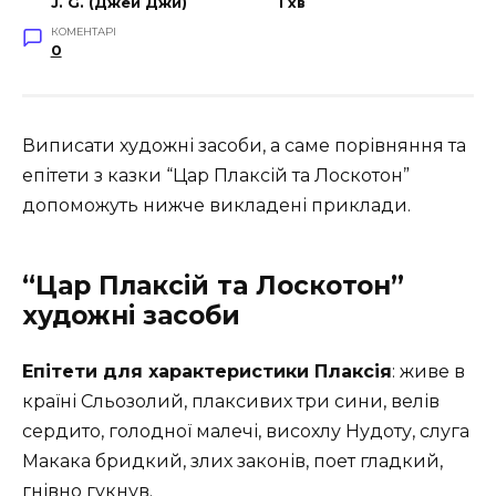
J. G. (Джей Джи)
1 хв
КОМЕНТАРІ
0
Виписати художні засоби, а саме порівняння та
епітети з казки “Цар Плаксій та Лоскотон”
допоможуть нижче викладені приклади.
“Цар Плаксій та Лоскотон”
художні засоби
Епітети для характеристики Плаксія
: живе в
країні Сльозолий, плаксивих три сини, велів
сердито, голодної малечі, висохлу Нудоту, слуга
Макака бридкий, злих законів, поет гладкий,
гнівно гукнув.