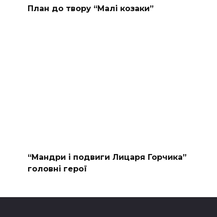
План до твору “Малі козаки”
“Мандри і подвиги Лицаря Горчика”
головні герої