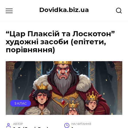
Перейти
Dovidka.biz.ua
до
вмісту
“Цар Плаксій та Лоскотон”
художні засоби (епітети,
порівняння)
5 КЛАС
АВТОР
НА ЧИТАННЯ