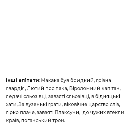
Інші епітети
: Макака був бридкий, грізна
гвардія, Лютий посіпака, Віроломний капітан,
ледачі сльозівці, завзяті сльозівці, в бідняцькі
хати, За вузенькі ґрати, віковічне царство сліз,
гірко плаче, завзяті Плаксуни, до чужих втекли
країв, поганський трон.