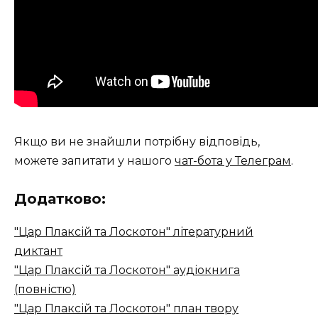
Якщо ви не знайшли потрібну відповідь,
можете запитати у нашого
чат-бота у Телеграм
.
Додатково:
"Цар Плаксій та Лоскотон" літературний
диктант
"Цар Плаксій та Лоскотон" аудіокнига
(повністю)
"Цар Плаксій та Лоскотон" план твору