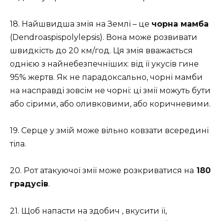
18. Найшвидша змія на Землі – це
чорна мамба
(Dendroaspispolylepsis). Вона може розвивати
швидкість до 20 км/год. Ця змія вважається
однією з найнебезпечніших: від її укусів гине
95% жертв. Як не парадоксально, чорні мамби
на насправді зовсім не чорні: ці змії можуть бути
або сірими, або оливковими, або коричневими.
19. Серце у змій може вільно ковзати всередині
тіла.
20. Рот атакуючої змії може розкриватися на
180
градусів
.
21. Щоб напасти на здобич , вкусити її,