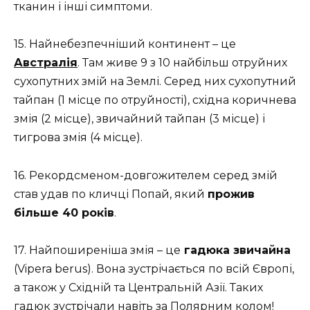
тканин і інші симптоми.
15. Найнебезпечніший континент – це
Австралія
. Там живе 9 з 10 найбільш отруйних
сухопутних змій на Землі. Серед них сухопутний
тайпан (1 місце по отруйності), східна коричнева
змія (2 місце), звичайний тайпан (3 місце) і
тигрова змія (4 місце).
16. Рекордсменом-довгожителем серед змій
став удав по кличці Попай, який
прожив
більше 40 років
.
17. Найпоширеніша змія – це
гадюка звичайна
(Vipera berus). Вона зустрічається по всій Європі,
а також у Східній та Центральній Азії. Таких
гадюк зустрічали навіть за Полярним колом!