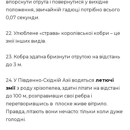
впорснути отрута і повернутися у вихідне
положення, звичайній гадюці потрібно всього
0,07 секунди.
22. Улюблене «страва» королівської кобри – це
змії інших видів.
23. Кобра здатна бризнути отрутою на відстань
до 3 м.
24. У Південно-Східній Азії водяться
летючі
змії
з роду хрізопелеа, здатні літати на відстані
до 100 м, розправивши свої ребра і
перетворившись в плоске живе вітрило.
Правда, літають вони нечасто: тільки коли дуже
голодні.