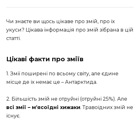
Чи знаєте ви щось цікаве про змій, про їх
укуси? Цікава інформація про змій зібрана в цій
статті.
Цікаві факти про зміїв
1. Змії поширені по всьому світу, але єдине
місце де їх немає це – Антарктида.
2. Більшість змій не отруйні (отруйні 25%). Але
всі змії – м’ясоїдні хижаки
. Травоїдних змій не
існує.