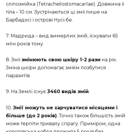
сліпозмійка (Tetracheilostomacarlae). Довжина її
тіла – 10 см. Зустрічаються ці змії лише на
Барбадосі і острові Нусі-бе.
7. Мадрида – вид вимерлих змій, існували 65
млн років тому.
8. Змії
змінюють свою шкіру 1-2 рази
на рік.
Зміна шкіри допомагає зміям позбутися
паразитів.
9. На Землі існує
3460 видів змій
.
10.
Змії можуть не харчуватися місяцями і
більше (до 2 років)
. Точно також більшість змій
може терпіти тривалу спрагу. Приміром, одна
королівська кобра прожила 5 років без