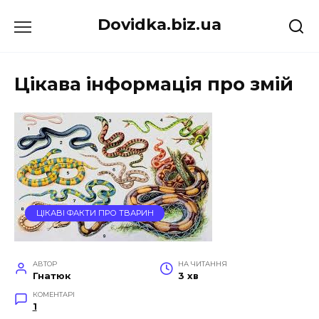
Перейти
Dovidka.biz.ua
до
вмісту
Цікава інформація про змій
ЦІКАВІ ФАКТИ ПРО ТВАРИН
АВТОР
НА ЧИТАННЯ
Гнатюк
3 хв
КОМЕНТАРІ
1