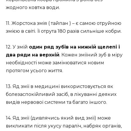
жодного ковтка води.
11. Жорстока змія ( тайпан ) – є самою отруйною
змією в світі. Її отрута 180 разів сильніше кобри.
12. У змій
один ряд зубів на нижній щелепі і
два ряди на верхній
. Кожен зміїний зуб в міру
необхідності може замінюватися новим
протягом усього життя.
13. Яд змії в медицині використовується як
болезаспокійливий засіб, в лікуванні деяких
видів нервової системи та багато іншого.
14. Яд змії (дивлячись який вид змії) може
викликати після укусу параліч, набряк органів,