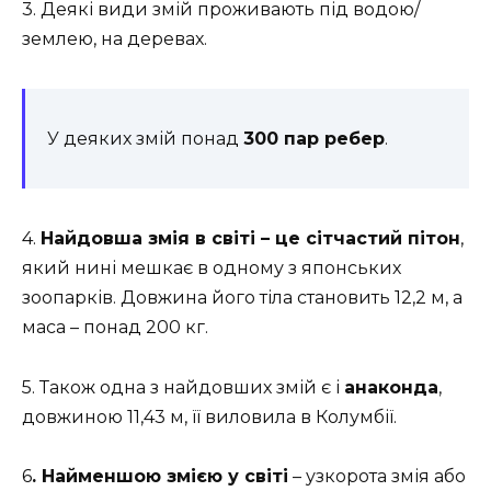
3. Деякі види змій проживають під водою/
землею, на деревах.
У деяких змій понад
300 пар ребер
.
4.
Найдовша змія в світі – це сітчастий пітон
,
який нині мешкає в одному з японських
зоопарків. Довжина його тіла становить 12,2 м, а
маса – понад 200 кг.
5. Також одна з найдовших змій є і
анаконда
,
довжиною 11,43 м, її виловила в Колумбії.
6
. Найменшою змією у світі
– узкорота змія або