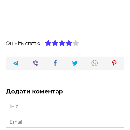
Оцініть статтю
Додати коментар
Ім'я
*
Email
*