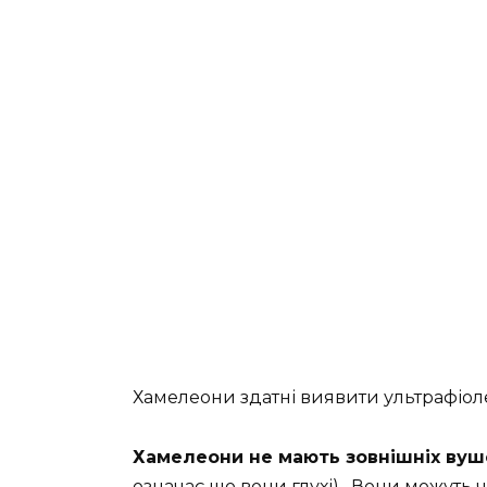
Хамелеони здатні виявити ультрафіоле
Хамелеони не мають зовнішніх вуш
означає що вони глухі) . Вони можуть 