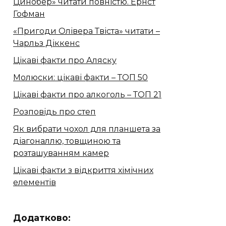
Цинобер» читати повністю. Ернст
Гофман
«Пригоди Олівера Твіста» читати –
Чарльз Діккенс
Цікаві факти про Аляску
Молюски: цікаві факти – ТОП 50
Цікаві факти про алкоголь – ТОП 21
Розповідь про степ
Як вибрати чохол для планшета за
діагоналлю, товщиною та
розташуванням камер
Цікаві факти з відкриття хімічних
елементів
Додатково: