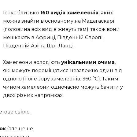
Існує близько
160 видів хамелеонів
, яких
можна знайти в основному на Мадагаскарі
(половина всіх видів живуть там), також вони
мешкають в Африці, Південній Європі,
Південній Азії та Шрі-Ланці.
Хамелеони володіють
унікальними очима
,
які можуть переміщатися незалежно один від
одного (поле зору хамелеонів: 360 °С). Таким
чином хамелеони одночасно можуть бачити у
двох різних напрямках.
тове світло.
ок
(але це не
чути звуки в