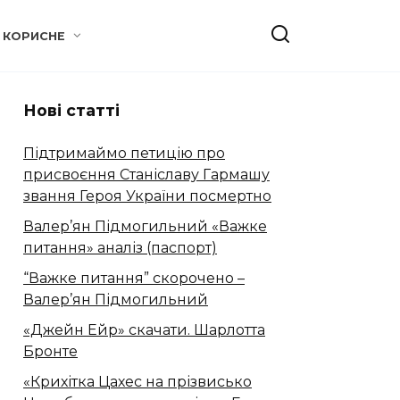
КОРИСНЕ
Нові статті
Підтримаймо петицію про
присвоєння Станіславу Гармашу
звання Героя України посмертно
Валер’ян Підмогильний «Важке
питання» аналіз (паспорт)
“Важке питання” скорочено –
Валер’ян Підмогильний
«Джейн Ейр» скачати. Шарлотта
Бронте
«Крихітка Цахес на прізвисько