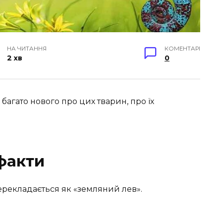
НА ЧИТАННЯ
КОМЕНТАРІ
2 хв
0
багато нового про цих тварин, про їх
факти
ерекладається як «земляний лев».