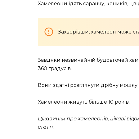
Хамелеони їдять саранчу, коників, цвір
Захворівши, хамелеон може ст
Завдяки незвичайній будові очей хам
360 градусів.
Вони здатні розглянути дрібну мошку н
Хамелеони живуть більше 10 років.
Цікавинки про хамелеонів, цікаві відо
статті.