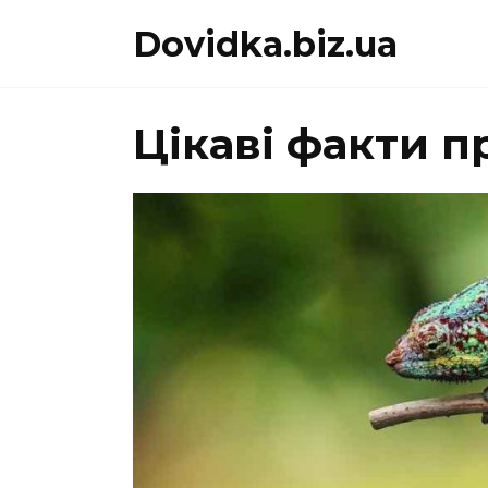
Перейти
Dovidka.biz.ua
до
вмісту
Цікаві факти п