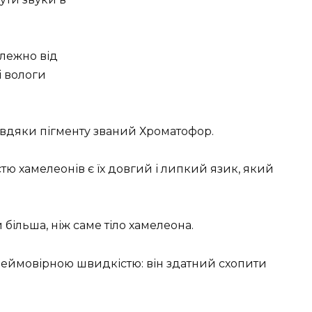
лежно від
і вологи
вдяки пігменту званий Хроматофор.
ю хамелеонів є їх довгий і липкий язик, який
 більша, ніж саме тіло хамелеона.
неймовірною швидкістю: він здатний схопити