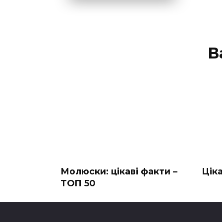
В
Молюски: цікаві факти –
Цік
ТОП 50