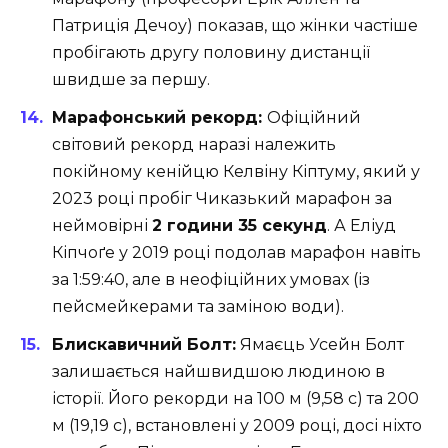
Патриція Дечоу) показав, що жінки частіше
пробігають другу половину дистанції
швидше за першу.
Марафонський рекорд:
Офіційний
світовий рекорд наразі належить
покійному кенійцю Келвіну Кіптуму, який у
2023 році пробіг Чиказький марафон за
неймовірні
2 години 35 секунд
. А Еліуд
Кіпчоґе у 2019 році подолав марафон навіть
за 1:59:40, але в неофіційних умовах (із
пейсмейкерами та заміною води).
Блискавичний Болт:
Ямаєць Усейн Болт
залишається найшвидшою людиною в
історії. Його рекорди на 100 м (9,58 с) та 200
м (19,19 с), встановлені у 2009 році, досі ніхто