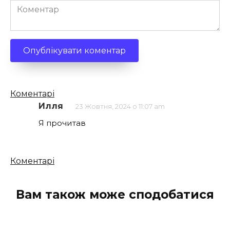
Коментар
Кількість
Коментарі
коментарів
Илля
23 Жовтня, 2024 о 11:07 am
Я прочитав
Кількість
Коментарі
коментарів
Вам також може сподобатися