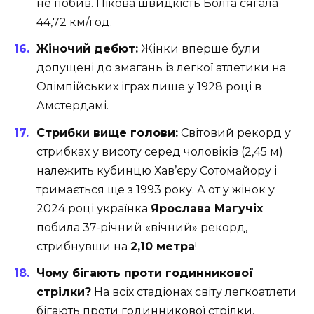
не побив. Пікова швидкість Болта сягала
44,72 км/год.
Жіночий дебют:
Жінки вперше були
допущені до змагань із легкої атлетики на
Олімпійських іграх лише у 1928 році в
Амстердамі.
Стрибки вище голови:
Світовий рекорд у
стрибках у висоту серед чоловіків (2,45 м)
належить кубинцю Хав’єру Сотомайору і
тримається ще з 1993 року. А от у жінок у
2024 році українка
Ярослава Магучіх
побила 37-річний «вічний» рекорд,
стрибнувши на
2,10 метра
!
Чому бігають проти годинникової
стрілки?
На всіх стадіонах світу легкоатлети
бігають проти годинникової стрілки.