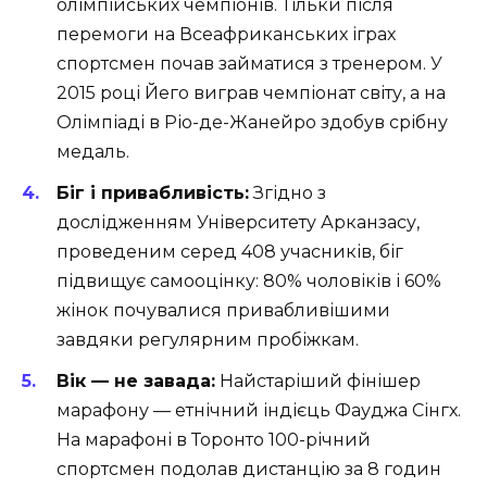
олімпійських чемпіонів. Тільки після
перемоги на Всеафриканських іграх
спортсмен почав займатися з тренером. У
2015 році Йего виграв чемпіонат світу, а на
Олімпіаді в Ріо-де-Жанейро здобув срібну
медаль.
Біг і привабливість:
Згідно з
дослідженням Університету Арканзасу,
проведеним серед 408 учасників, біг
підвищує самооцінку: 80% чоловіків і 60%
жінок почувалися привабливішими
завдяки регулярним пробіжкам.
Вік — не завада:
Найстаріший фінішер
марафону — етнічний індієць Фауджа Сінгх.
На марафоні в Торонто 100-річний
спортсмен подолав дистанцію за 8 годин