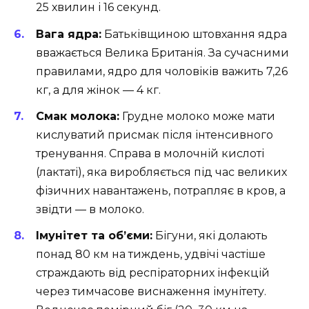
25 хвилин і 16 секунд.
Вага ядра:
Батьківщиною штовхання ядра
вважається Велика Британія. За сучасними
правилами, ядро для чоловіків важить 7,26
кг, а для жінок — 4 кг.
Смак молока:
Грудне молоко може мати
кислуватий присмак після інтенсивного
тренування. Справа в молочній кислоті
(лактаті), яка виробляється під час великих
фізичних навантажень, потрапляє в кров, а
звідти — в молоко.
Імунітет та об’єми:
Бігуни, які долають
понад 80 км на тиждень, удвічі частіше
страждають від респіраторних інфекцій
через тимчасове виснаження імунітету.