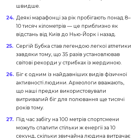
швидше.
Деякі марафонці за рік пробігають понад 8–
10 тисяч кілометрів — це приблизно як
відстань від Київ до Нью-Йорк і назад.
Сергій Бубка став легендою легкої атлетики
завдяки тому, що 35 разів установлював
світові рекорди у стрибках із жердиною.
Біг є одним із найдавніших видів фізичної
активності людини. Археологи вважають,
що наші предки використовували
витривалий біг для полювання ще тисячі
років тому.
Під час забігу на 100 метрів спортсмени
можуть спалити стільки ж енергії за 10
секунд, скільки звичайна людина витрачає