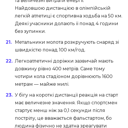
та величезні витрати енергії.
Найдовшою дистанцією в олімпійській
легкій атлетиці є спортивна ходьба на 50 км.
Деякі учасники долають її понад 4 години
без зупинки.
Метальники молота розкручують снаряд зі
швидкістю понад 100 км/год.
Легкоатлетичні доріжки зазвичай мають
довжину рівно 400 метрів. Саме тому
чотири кола стадіоном дорівнюють 1600
метрам — майже милі.
У бігу на короткі дистанції реакція на старт
має величезне значення. Якщо спортсмен
стартує менш ніж за 0,1 секунди після
пострілу, це вважається фальстартом, бо
людина фізично не здатна зреагувати