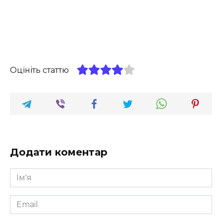
Оцініть статтю
Додати коментар
Ім'я
*
Email
*