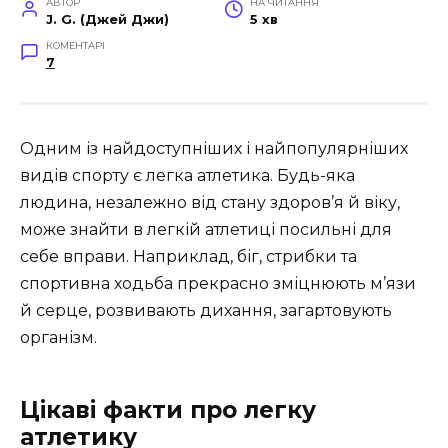
АВТОР
НА ЧИТАННЯ
J. G. (Джей Джи)
5 хв
КОМЕНТАРІ
7
Одним із найдоступніших і найпопулярніших
видів спорту є легка атлетика. Будь-яка
людина, незалежно від стану здоров’я й віку,
може знайти в легкій атлетиці посильні для
себе вправи. Наприклад, біг, стрибки та
спортивна ходьба прекрасно зміцнюють м’язи
й серце, розвивають дихання, загартовують
організм.
Цікаві факти про легку
атлетику