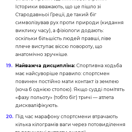
Історики вважають, що це пішло зі
Стародавньої Греції, де такий біг
символізував рух проти природи (кидання
виклику часу), а фізіологи додають:
оскільки більшість людей правші, ліве
плече виступає віссю повороту, що
анатомічно зручніше.
Найважча дисципліна:
Спортивна ходьба
має найсуворіше правило: спортсмен
повинен постійно мати контакт із землею
(хоча б однією стопою). Якщо судді помітять
«фазу польоту» (тобто біг) тричі — атлета
дискваліфікують.
Під час марафону спортсмени втрачають
кілька кілограмів ваги через потовиділення