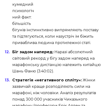
кумедний
психологіч
ний факт:
більшість
бігунів інстинктивно випрямляють поставу
та підтягуються, коли назустріч їм біжить
приваблива людина протилежної статі.
Біг задом наперед:
Наразі абсолютний
світовий рекорд у бігу задом наперед на
марафонську дистанцію належить китайцю
Шань Фаню (3:40:02).
Стратегія «негативного спліту»:
Жінки
зазвичай краще розподіляють сили на
марафоні, ніж чоловіки. Аналіз результатів
понад 300 000 учасників Чиказького
марафону (професори Ерік Аллен та