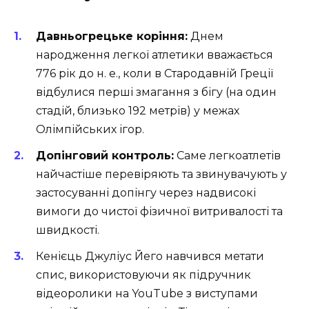
Давньогрецьке коріння:
Днем
народження легкої атлетики вважається
776 рік до н. е., коли в Стародавній Греції
відбулися перші змагання з бігу (на один
стадій, близько 192 метрів) у межах
Олімпійських ігор.
Допінговий контроль:
Саме легкоатлетів
найчастіше перевіряють та звинувачують у
застосуванні допінгу через надвисокі
вимоги до чистої фізичної витривалості та
швидкості.
Кенієць Джуліус Йего навчився метати
спис, використовуючи як підручник
відеоролики на YouTube з виступами