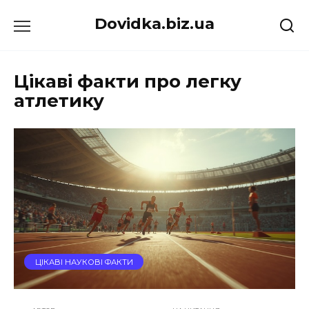
Перейти
Dovidka.biz.ua
до
вмісту
Цікаві факти про легку
атлетику
ЦІКАВІ НАУКОВІ ФАКТИ