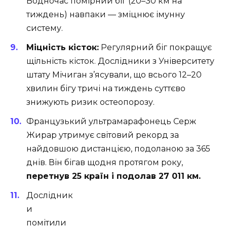
Водночас помірний біг (20–30 км на
тиждень) навпаки — зміцнює імунну
систему.
Міцність кісток:
Регулярний біг покращує
щільність кісток. Дослідники з Університету
штату Мічиган з’ясували, що всього 12–20
хвилин бігу тричі на тиждень суттєво
знижують ризик остеопорозу.
Французький ультрамарафонець Серж
Жирар утримує світовий рекорд за
найдовшою дистанцією, подоланою за 365
днів. Він бігав щодня протягом року,
перетнув 25 країн і подолав 27 011 км.
Дослідник
и
помітили