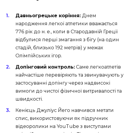
Давньогрецьке коріння:
Днем
народження легкої атлетики вважається
776 рік до н. е., коли в Стародавній Греції
відбулися перші змагання з бігу (на один
стадій, близько 192 метрів) у межах
Олімпійських ігор.
Допінговий контроль:
Саме легкоатлетів
найчастіше перевіряють та звинувачують у
застосуванні допінгу через надвисокі
вимоги до чистої фізичної витривалості та
швидкості.
Кенієць Джуліус Йего навчився метати
спис, використовуючи як підручник
відеоролики на YouTube з виступами