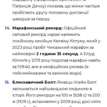
Патриція Дечоу) показав, що жінки частіше
пробігають другу половину дистанції
швидше за першу.
Марафонський рекорд:
Офіційний
світовий рекорд наразі належить
покійному кенійцю Келвіну Кіптуму, який у
2023 році пробіг Чиказький марафон за
неймовірні
2 години 35 секунд
. А Еліуд
Кіпчоґе у 2019 році подолав марафон навіть
за 1:59:40, але в неофіційних умовах (із
пейсмейкерами та заміною води).
Блискавичний Болт:
Ямаєць Усейн Болт
залишається найшвидшою людиною в
історії. Його рекорди на 100 м (9,58 с) та 200
м (19,19 с), встановлені у 2009 році, досі ніхто