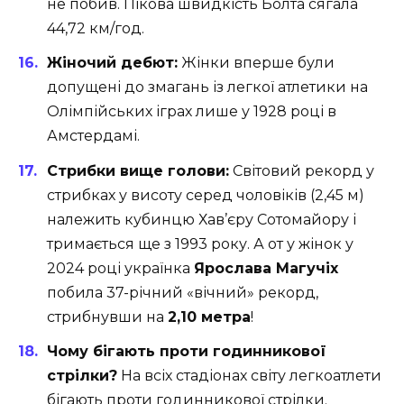
не побив. Пікова швидкість Болта сягала
44,72 км/год.
Жіночий дебют:
Жінки вперше були
допущені до змагань із легкої атлетики на
Олімпійських іграх лише у 1928 році в
Амстердамі.
Стрибки вище голови:
Світовий рекорд у
стрибках у висоту серед чоловіків (2,45 м)
належить кубинцю Хав’єру Сотомайору і
тримається ще з 1993 року. А от у жінок у
2024 році українка
Ярослава Магучіх
побила 37-річний «вічний» рекорд,
стрибнувши на
2,10 метра
!
Чому бігають проти годинникової
стрілки?
На всіх стадіонах світу легкоатлети
бігають проти годинникової стрілки.