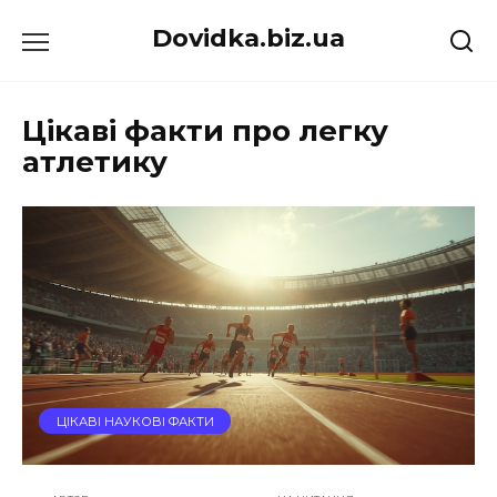
Перейти
Dovidka.biz.ua
до
вмісту
Цікаві факти про легку
атлетику
ЦІКАВІ НАУКОВІ ФАКТИ