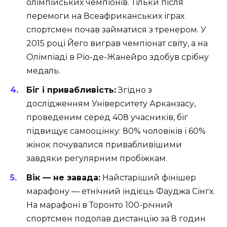
олімпійських чемпіонів. Тільки після
перемоги на Всеафриканських іграх
спортсмен почав займатися з тренером. У
2015 році Йего виграв чемпіонат світу, а на
Олімпіаді в Ріо-де-Жанейро здобув срібну
медаль.
Біг і привабливість:
Згідно з
дослідженням Університету Арканзасу,
проведеним серед 408 учасників, біг
підвищує самооцінку: 80% чоловіків і 60%
жінок почувалися привабливішими
завдяки регулярним пробіжкам.
Вік — не завада:
Найстаріший фінішер
марафону — етнічний індієць Фауджа Сінгх.
На марафоні в Торонто 100-річний
спортсмен подолав дистанцію за 8 годин