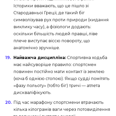
Історики вважають, що це пішло зі
Стародавньої Греції, де такий біг
символізував рух проти природи (кидання
виклику часу), а фізіологи додають:
оскільки більшість людей правші, ліве
плече виступає віссю повороту, що
анатомічно зручніше.
Найважча дисципліна:
Спортивна ходьба
має найсуворіше правило: спортсмен
повинен постійно мати контакт із землею
(хоча б однією стопою). Якщо судді помітять
«фазу польоту» (тобто біг) тричі — атлета
дискваліфікують.
Під час марафону спортсмени втрачають
кілька кілограмів ваги через потовиділення