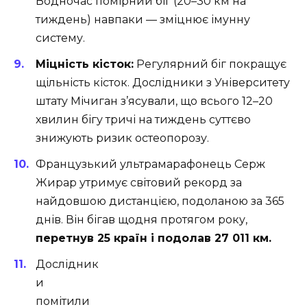
Водночас помірний біг (20–30 км на
тиждень) навпаки — зміцнює імунну
систему.
Міцність кісток:
Регулярний біг покращує
щільність кісток. Дослідники з Університету
штату Мічиган з’ясували, що всього 12–20
хвилин бігу тричі на тиждень суттєво
знижують ризик остеопорозу.
Французький ультрамарафонець Серж
Жирар утримує світовий рекорд за
найдовшою дистанцією, подоланою за 365
днів. Він бігав щодня протягом року,
перетнув 25 країн і подолав 27 011 км.
Дослідник
и
помітили