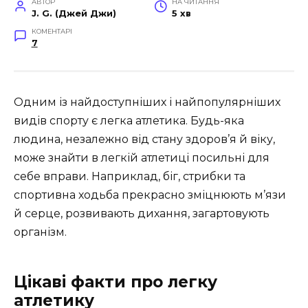
АВТОР
НА ЧИТАННЯ
J. G. (Джей Джи)
5 хв
КОМЕНТАРІ
7
Одним із найдоступніших і найпопулярніших
видів спорту є легка атлетика. Будь-яка
людина, незалежно від стану здоров’я й віку,
може знайти в легкій атлетиці посильні для
себе вправи. Наприклад, біг, стрибки та
спортивна ходьба прекрасно зміцнюють м’язи
й серце, розвивають дихання, загартовують
організм.
Цікаві факти про легку
атлетику