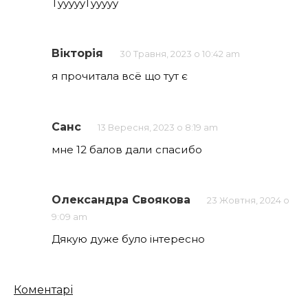
TyyyyyTyyyyy
Вікторія
30 Травня, 2023 о 10:42 am
я прочитала всё що тут є
Санс
13 Вересня, 2023 о 8:19 am
мне 12 балов дали спасибо
Олександра Своякова
23 Жовтня, 2024 о
9:09 am
Дякую дуже було інтересно
Кількість
Коментарі