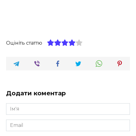
Оцініть статтю
Додати коментар
Ім'я
*
Email
*