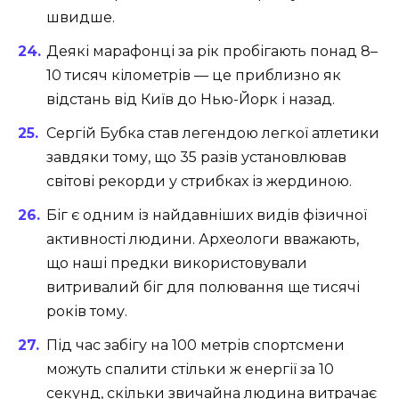
швидше.
Деякі марафонці за рік пробігають понад 8–
10 тисяч кілометрів — це приблизно як
відстань від Київ до Нью-Йорк і назад.
Сергій Бубка став легендою легкої атлетики
завдяки тому, що 35 разів установлював
світові рекорди у стрибках із жердиною.
Біг є одним із найдавніших видів фізичної
активності людини. Археологи вважають,
що наші предки використовували
витривалий біг для полювання ще тисячі
років тому.
Під час забігу на 100 метрів спортсмени
можуть спалити стільки ж енергії за 10
секунд, скільки звичайна людина витрачає