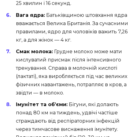
25 хвилин і 16 секунд.
Вага ядра:
Батьківщиною штовхання ядра
вважається Велика Британія. За сучасними
правилами, ядро для чоловіків важить 7,26
кг, а для жінок — 4 кг.
Смак молока:
Грудне молоко може мати
кислуватий присмак після інтенсивного
тренування. Справа в молочній кислоті
(лактаті), яка виробляється під час великих
фізичних навантажень, потрапляє в кров, а
звідти — в молоко.
Імунітет та об’єми:
Бігуни, які долають
понад 80 км на тиждень, удвічі частіше
страждають від респіраторних інфекцій
через тимчасове виснаження імунітету.