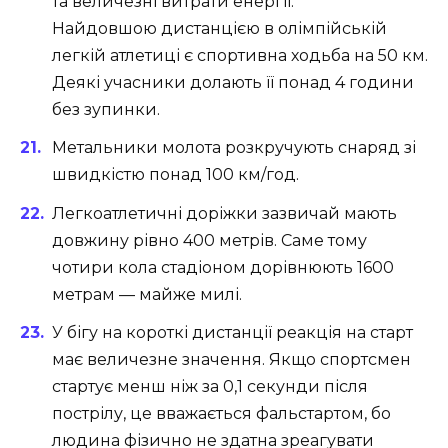
та величезні витрати енергії.
Найдовшою дистанцією в олімпійській
легкій атлетиці є спортивна ходьба на 50 км.
Деякі учасники долають її понад 4 години
без зупинки.
Метальники молота розкручують снаряд зі
швидкістю понад 100 км/год.
Легкоатлетичні доріжки зазвичай мають
довжину рівно 400 метрів. Саме тому
чотири кола стадіоном дорівнюють 1600
метрам — майже милі.
У бігу на короткі дистанції реакція на старт
має величезне значення. Якщо спортсмен
стартує менш ніж за 0,1 секунди після
пострілу, це вважається фальстартом, бо
людина фізично не здатна зреагувати