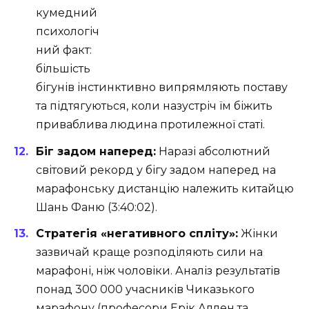
кумедний
психологіч
ний факт:
більшість
бігунів інстинктивно випрямляють поставу
та підтягуються, коли назустріч їм біжить
приваблива людина протилежної статі.
Біг задом наперед:
Наразі абсолютний
світовий рекорд у бігу задом наперед на
марафонську дистанцію належить китайцю
Шань Фаню (3:40:02).
Стратегія «негативного спліту»:
Жінки
зазвичай краще розподіляють сили на
марафоні, ніж чоловіки. Аналіз результатів
понад 300 000 учасників Чиказького
марафону (професори Ерік Аллен та