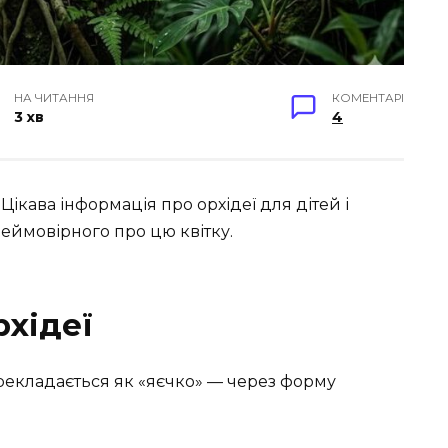
НА ЧИТАННЯ
КОМЕНТАРІ
3 хв
4
Цікава інформація про орхідеї для дітей і
неймовірного про цю квітку.
рхідеї
рекладається як «яєчко» — через форму