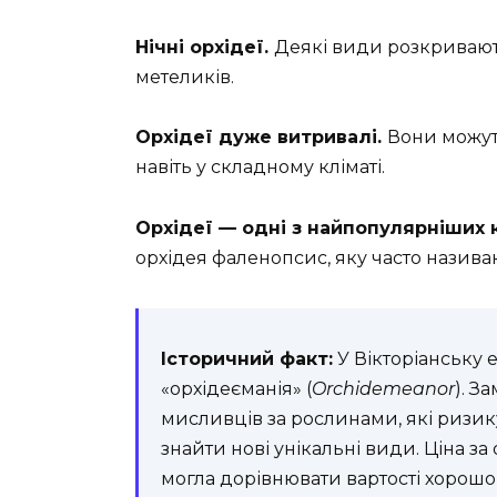
Нічні орхідеї.
Деякі види розкривают
метеликів.
Орхідеї дуже витривалі.
Вони можут
навіть у складному кліматі.
Орхідеї — одні з найпопулярніших 
орхідея фаленопсис, яку часто назива
Історичний факт:
У Вікторіанську 
«орхідеєманія» (
Orchidemeanor
). З
мисливців за рослинами, які ризик
знайти нові унікальні види. Ціна з
могла дорівнювати вартості хорошо