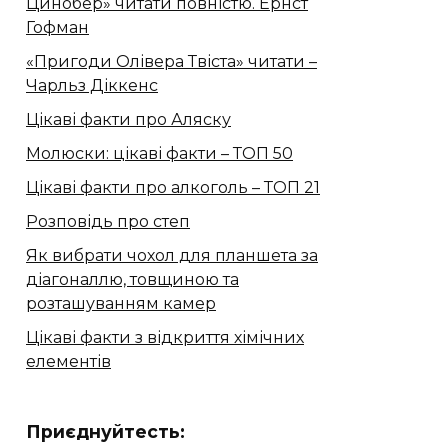
Цинобер» читати повністю. Ернст
Гофман
«Пригоди Олівера Твіста» читати –
Чарльз Діккенс
Цікаві факти про Аляску
Молюски: цікаві факти – ТОП 50
Цікаві факти про алкоголь – ТОП 21
Розповідь про степ
Як вибрати чохол для планшета за
діагоналлю, товщиною та
розташуванням камер
Цікаві факти з відкриття хімічних
елементів
Приєднуйтесть: