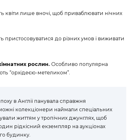
ь квіти лише вночі, щоб приваблювати нічних
ь пристосовуватися до різних умов і виживати
кімнатних рослин.
Особливо популярна
ють “орхідеєю-метеликом”.
епоху в Англії панувала справжня
аможні колекціонери наймали спеціальних
ували життям у тропічних джунглях, щоб
а один рідкісний екземпляр на аукціонах
го будинку.