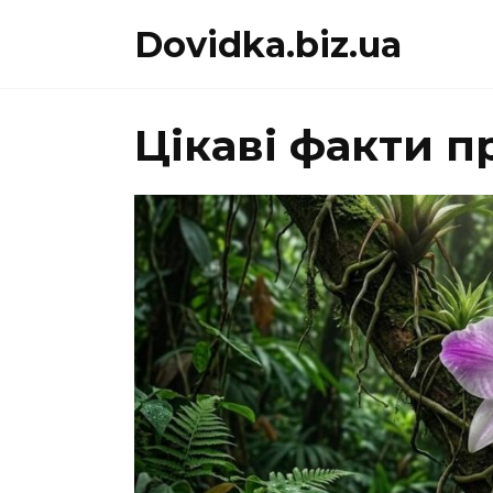
Перейти
Dovidka.biz.ua
до
вмісту
Цікаві факти п