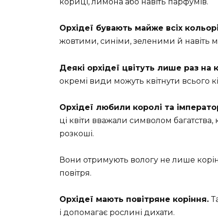
кориці, лимона або навіть парфумів.
Орхідеї бувають майже всіх кольор
жовтими, синіми, зеленими й навіть 
Деякі орхідеї цвітуть лише раз на к
окремі види можуть квітнути всього кі
Орхідеї любили королі та імперато
ці квіти вважали символом багатства, 
розкоші.
Вони отримують вологу не лише корінн
повітря.
Орхідеї мають повітряне коріння.
Т
і допомагає рослині дихати.