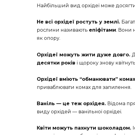
Найбільший вид орхідеї може досягти
Не всі орхідеї ростуть у землі.
Багат
рослини називають
епіфітами
. Вони
як опору.
Орхідеї можуть жити дуже довго.
Д
десятки років
і щороку знову квітнуть
Орхідеї вміють “обманювати” кома
приваблювати комах для запилення.
Ваніль — це теж орхідея.
Відома пря
виду орхідей — ванільної орхідеї.
Квіти можуть пахнути шоколадом.