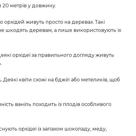
 20 метрів у довжину.
о орхідей живуть просто на деревах. Такі
 не шкодять деревам, а лише використовують їх
еякі орхідеї за правильного догляду живуть
.
х.
Деякі квіти схожі на бджіл або метеликів, щоб
ність ваніль походить із плодів особливого
Існують орхідеї із запахом шоколаду, меду,