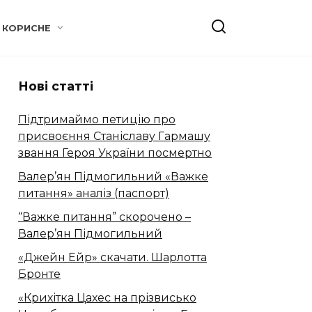
КОРИСНЕ
Нові статті
Підтримаймо петицію про
присвоєння Станіславу Гармашу
звання Героя України посмертно
Валер’ян Підмогильний «Важке
питання» аналіз (паспорт)
“Важке питання” скорочено –
Валер’ян Підмогильний
«Джейн Ейр» скачати. Шарлотта
Бронте
«Крихітка Цахес на прізвисько