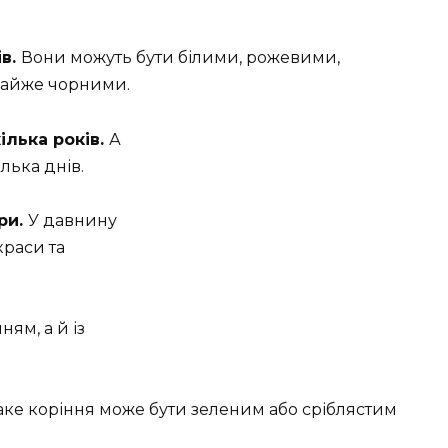
ів.
Вони можуть бути білими, рожевими,
майже чорними.
ілька років.
А
лька днів.
ри.
У давнину
краси та
ям, а й із
аке коріння може бути зеленим або сріблястим