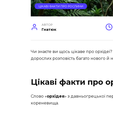
ЦІКАВІ ФАКТИ ПРО РОСЛИНИ
АВТОР
Гнатюк
Чи знаєте ви щось цікаве про орхідеї? 
дорослих розповість багато нового й 
Цікаві факти про о
Слово «
орхідея
» з давньогрецької пе
кореневища.