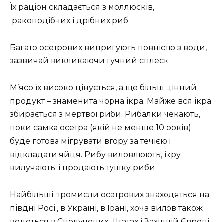
Їх раціон складається з моллюсків,
ракоподібних і дрібних риб.
Багато осетрових випригують повністю з води,
зазвичай викликаючи гучний сплеск.
М’ясо їх високо цінується, а ще більш цінний
продукт – знаменита чорна ікра. Майже вся ікра
збирається з мертвої риби. Рибалки чекають,
поки самка осетра (якій не менше 10 років)
буде готова мігрувати вгору за течією і
відкладати яйця. Рибу виловлюють, ікру
вилучають, і продають тушку риби.
Найбільші промисли осетрових знаходяться на
півдні Росії, в Україні, в Ірані, хоча вилов також
ведеться в Сполучених Штатах і Західній Європі.