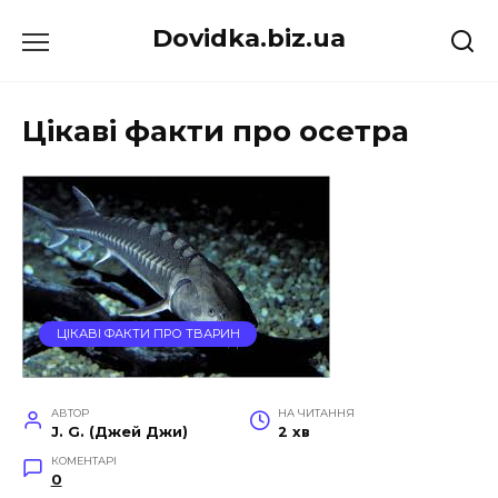
Перейти
Dovidka.biz.ua
до
вмісту
Цікаві факти про осетра
ЦІКАВІ ФАКТИ ПРО ТВАРИН
АВТОР
НА ЧИТАННЯ
J. G. (Джей Джи)
2 хв
КОМЕНТАРІ
0