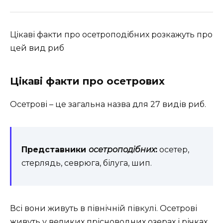
Цікаві факти про осетроподібних розкажуть про
цей вид риб
Цікаві факти про осетрових
Осетрові – це загальна назва для 27 видів риб.
Представники
осетроподібних
:
осетер,
стерлядь, севрюга, білуга, шип.
Всі вони живуть в північній півкулі. Осетрові
живуть у великих прісноводних озерах і річках,