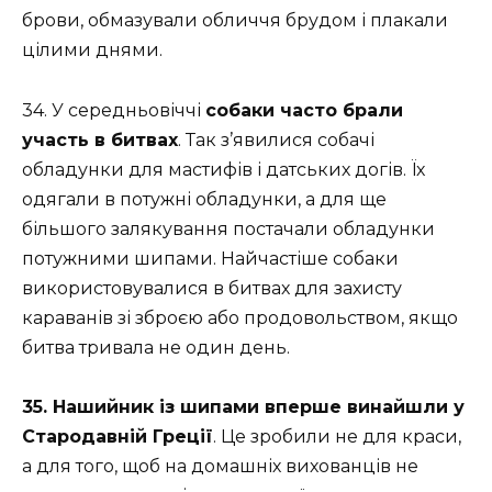
брови, обмазували обличчя брудом і плакали
цілими днями.
34. У середньовіччі
собаки часто брали
участь в битвах
. Так з’явилися собачі
обладунки для мастифів і датських догів. Їх
одягали в потужні обладунки, а для ще
більшого залякування постачали обладунки
потужними шипами. Найчастіше собаки
використовувалися в битвах для захисту
караванів зі зброєю або продовольством, якщо
битва тривала не один день.
35. Нашийник із шипами вперше винайшли у
Стародавній Греції
. Це зробили не для краси,
а для того, щоб на домашніх вихованців не