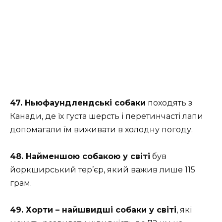
47. Ньюфаундлендські собаки
походять з
Канади, де їх густа шерсть і перетинчасті лапи
допомагали їм виживати в холодну погоду.
48. Найменшою собакою у світі
був
йоркширський тер’єр, який важив лише 115
грам.
49. Хорти – найшвидші собаки у світі
, які