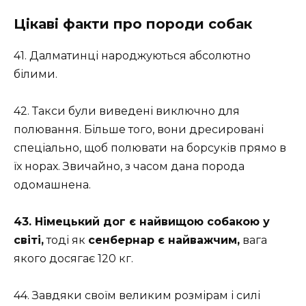
Цікаві факти про породи собак
41. Далматинці народжуються абсолютно
білими.
42. Такси були виведені виключно для
полювання. Більше того, вони дресировані
спеціально, щоб полювати на борсуків прямо в
їх норах. Звичайно, з часом дана порода
одомашнена.
43. Німецький дог є найвищою собакою у
світі,
тоді як
сенбернар є найважчим,
вага
якого досягає 120 кг.
44. Завдяки своїм великим розмірам і силі