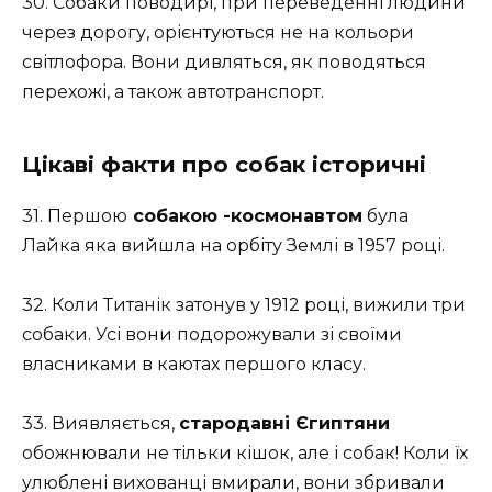
30. Собаки поводирі, при переведенні людини
через дорогу, орієнтуються не на кольори
світлофора. Вони дивляться, як поводяться
перехожі, а також автотранспорт.
Цікаві факти про собак історичні
31. Першою
собакою -космонавтом
була
Лайка яка вийшла на орбіту Землі в 1957 році.
32. Коли Титанік затонув у 1912 році, вижили три
собаки. Усі вони подорожували зі своїми
власниками в каютах першого класу.
33. Виявляється,
стародавні Єгиптяни
обожнювали не тільки кішок, але і собак! Коли їх
улюблені вихованці вмирали, вони збривали