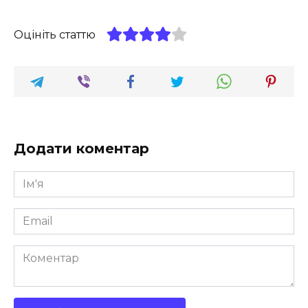
Оцініть статтю
Додати коментар
Ім'я
*
Email
*
Коментар