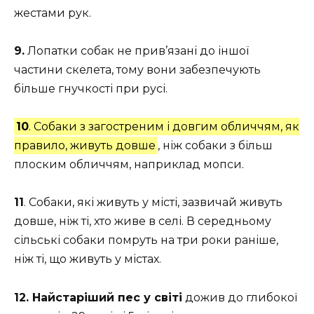
жестами рук.
9.
Лопатки собак не прив’язані до іншої
частини скелета, тому вони забезпечують
більше гнучкості при русі.
10
. Собаки з загостреним і довгим обличчям, як
правило, живуть довше
, ніж собаки з більш
плоским обличчям, наприклад мопси.
11
. Собаки, які живуть у місті, зазвичай живуть
довше, ніж ті, хто живе в селі. В середньому
сільські собаки помруть на три роки раніше,
ніж ті, що живуть у містах.
12. Найстаріший пес у світі
дожив до глибокої