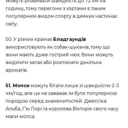
можуть розвивати швидкість до 72 км на
годину
,
тому перегони з хортами є таким
популярним видом спорту в деяких частинах
світу.
50. У різних країнах
Бладгаундів
використовують як собак-шукачів, тому що
вони мають дуже гострий нюх. Вони можуть
виділити запах або розпізнати декілька
ароматів.
51. Мопси
можуть бігати лише зі швидкістю 2-3
км/год, але це не заважає їм бути популярною
породою серед знаменитостей. Джессіка
Альба, Г’ю Лорі та королева Вікторія свого часу
мали мопса.