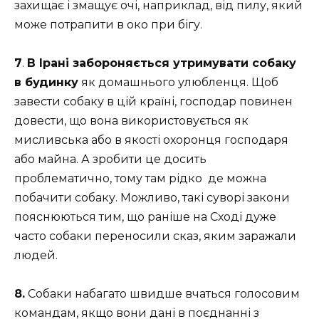
захищає і змащує очі, наприклад, від пилу, який
може потрапити в око при бігу.
7
.
В Ірані забороняється утримувати собаку
в будинку
як домашнього улюбленця. Щоб
завести собаку в цій країні, господар повинен
довести, що вона використовується як
мисливська або в якості охоронця господаря
або майна. А зробити це досить
проблематично, тому там рідко де можна
побачити собаку. Можливо, такі суворі закони
пояснюються тим, що раніше на Сході дуже
часто собаки переносили сказ, яким заражали
людей.
8.
Собаки набагато швидше вчаться голосовим
командам, якщо вони дані в поєднанні з