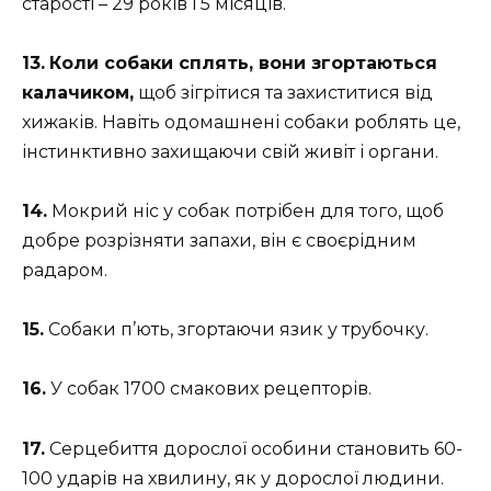
старості – 29 років і 5 місяців.
13.
Коли собаки сплять, вони згортаються
калачиком,
щоб зігрітися та захиститися від
хижаків. Навіть одомашнені собаки роблять це,
інстинктивно захищаючи свій живіт і органи.
14.
Мокрий ніс у собак потрібен для того, щоб
добре розрізняти запахи, він є своєрідним
радаром.
15.
Собаки п’ють, згортаючи язик у трубочку.
16.
У собак 1700 смакових рецепторів.
17.
Серцебиття дорослої особини становить 60-
100 ударів на хвилину, як у дорослої людини.