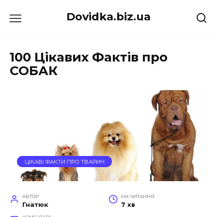
Перейти
Dovidka.biz.ua
до
вмісту
100 Цікавих Фактів про
СОБАК
ЦІКАВІ ФАКТИ ПРО ТВАРИН
АВТОР
НА ЧИТАННЯ
Гнатюк
7 хв