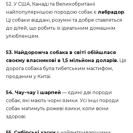
52. У США, Канаді та Великобританії
найпопулярнішою породою собак є
лабрадор
.
Ці собаки віддані, розумні та добре ставляться
до дітей, що робить їх ідеальним домашнім
улюбленцем.
53. Найдорожча собака в світі обійшлася
своєму власникові в 1,5 мільйона доларів.
Ця
дорога собака була тибетським мастифом,
проданим у Китаї.
54. Чау-чау і шарпей
— єдині дві породи
собак, які мають чорні язики. Усі інші породи
собак матимуть рожеві язики, коли вони
здорові.
55. Сибірські хаски
є найвитривалішими