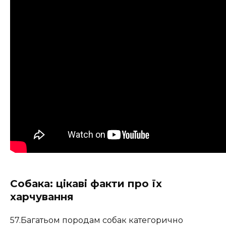
Собака: цікаві факти про їх
харчування
57.Багатьом породам собак категорично