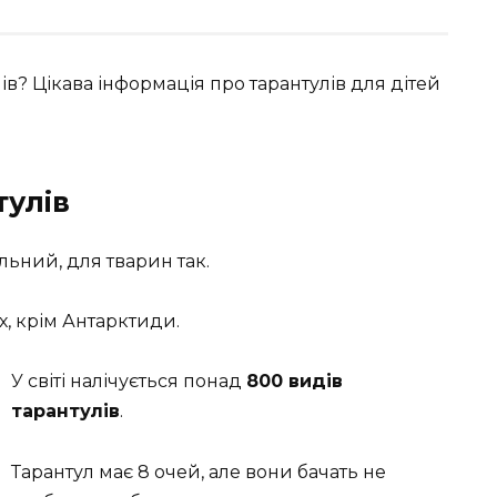
ів? Цікава інформація про тарантулів для дітей
тулів
ьний, для тварин так.
х, крім Антарктиди.
У світі налічується понад
800 видів
тарантулів
.
Тарантул має 8 очей, але вони бачать не