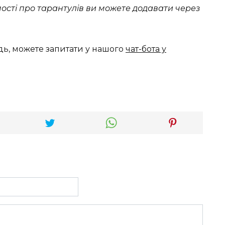
омості про тарантулів ви можете додавати через
дь, можете запитати у нашого
чат-бота у