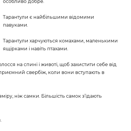
особливо добре.
Тарантули є найбільшими відомими
павуками.
Тарантули харчуються комахами, маленькими
ящірками і навіть птахами.
осся на спині і животі, щоб захистити себе від
приємний свербіж, коли вони вступають в
міру, ніж самки. Більшість самок з’їдають
.