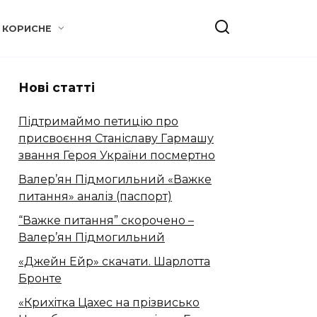
КОРИСНЕ
Нові статті
Підтримаймо петицію про
присвоєння Станіславу Гармашу
звання Героя України посмертно
Валер’ян Підмогильний «Важке
питання» аналіз (паспорт)
“Важке питання” скорочено –
Валер’ян Підмогильний
«Джейн Ейр» скачати. Шарлотта
Бронте
«Крихітка Цахес на прізвисько