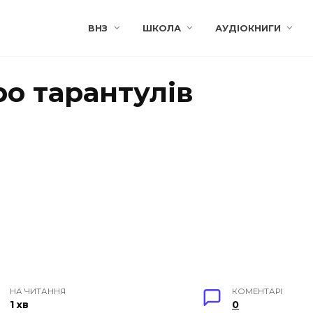
ВНЗ
ШКОЛА
АУДІОКНИГИ
ро тарантулів
НА ЧИТАННЯ
КОМЕНТАРІ
1 хв
0