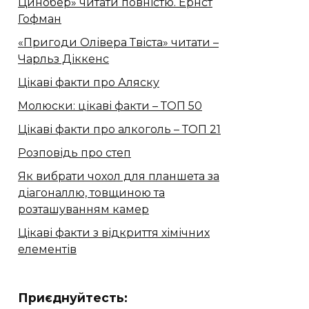
Цинобер» читати повністю. Ернст
Гофман
«Пригоди Олівера Твіста» читати –
Чарльз Діккенс
Цікаві факти про Аляску
Молюски: цікаві факти – ТОП 50
Цікаві факти про алкоголь – ТОП 21
Розповідь про степ
Як вибрати чохол для планшета за
діагоналлю, товщиною та
розташуванням камер
Цікаві факти з відкриття хімічних
елементів
Приєднуйтесть: