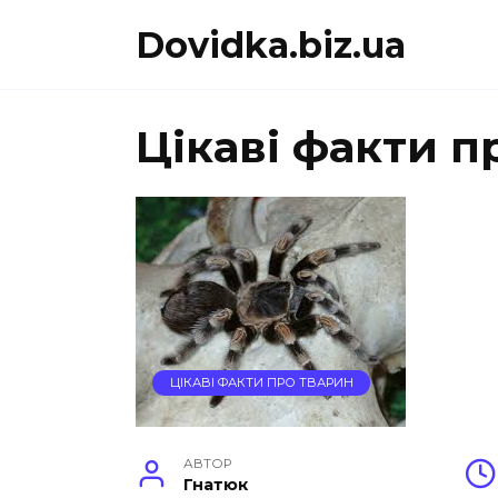
Перейти
Dovidka.biz.ua
до
вмісту
Цікаві факти п
ЦІКАВІ ФАКТИ ПРО ТВАРИН
АВТОР
Гнатюк