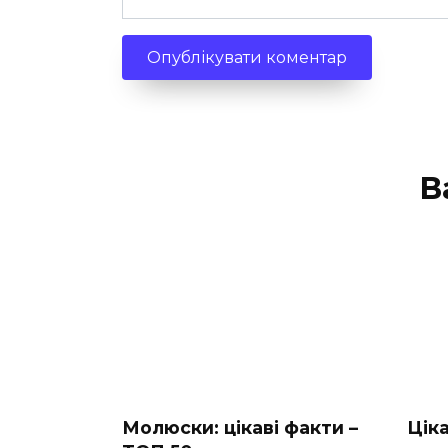
В
Молюски: цікаві факти –
Цік