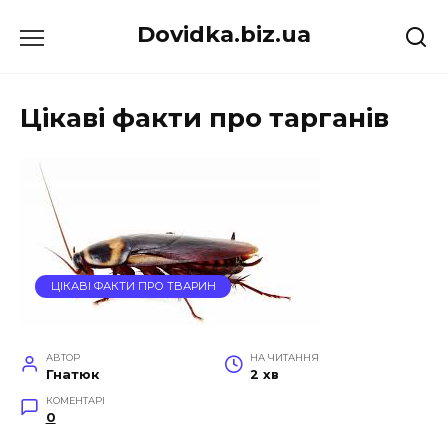
Перейти
Dovidka.biz.ua
до
вмісту
Цікаві факти про тарганів
ЦІКАВІ ФАКТИ ПРО ТВАРИН
АВТОР
НА ЧИТАННЯ
Гнатюк
2 хв
КОМЕНТАРІ
0