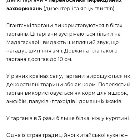
Деякі таргани –
переносники інфекційних
захворювань
(дизентерії та яєць глистів).
Гігантські таргани використовуються в бігах
тарганів. Ці таргани зустрічаються тільки на
Мадагаскарі і видають шиплячий звук, що
нагадує шипіння змії. Довжина тіла такого
таргана досягає до 10 см.
У різних країнах світу, таргани вирощуються як
декоративні тварини або як корм. Попелястий
тарган використовується як корм для ящірок,
амфібій, павуків -птахоїдів і домашніх їжаків.
У тарганів в 3 рази більше білка, ніж у курятині.
Одна із страв традиційної китайської кухні є –