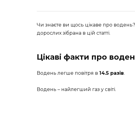
Чи знаєте ви щось цікаве про водень?
дорослих зібрана в цій статті.
Цікаві факти про воде
Водень легше повітря в
14.5 разів
.
Водень – найлегший газ у світі.