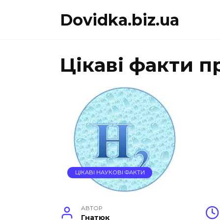
Перейти
Dovidka.biz.ua
до
вмісту
Цікаві факти п
ЦІКАВІ НАУКОВІ ФАКТИ
АВТОР
Гнатюк