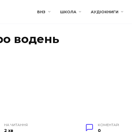
ВНЗ
ШКОЛА
АУДІОКНИГИ
ро водень
НА ЧИТАННЯ
КОМЕНТАРІ
2 хв
0