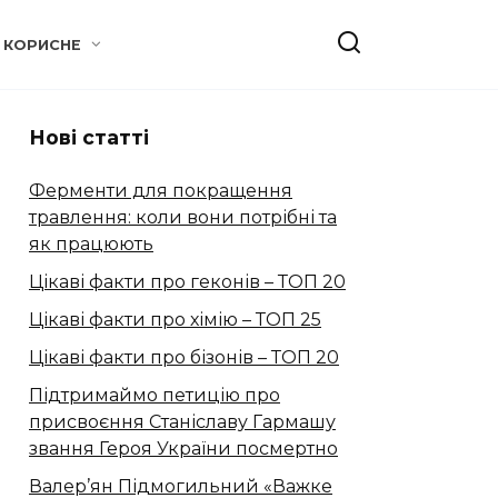
КОРИСНЕ
Нові статті
Ферменти для покращення
травлення: коли вони потрібні та
як працюють
Цікаві факти про геконів – ТОП 20
Цікаві факти про хімію – ТОП 25
Цікаві факти про бізонів – ТОП 20
Підтримаймо петицію про
присвоєння Станіславу Гармашу
звання Героя України посмертно
Валер’ян Підмогильний «Важке