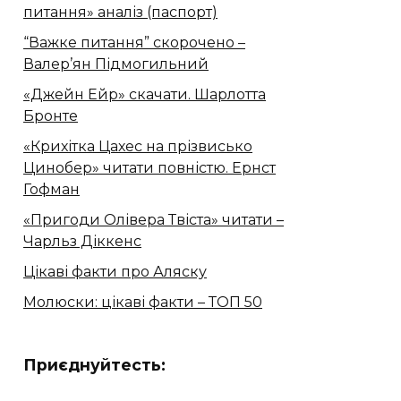
питання» аналіз (паспорт)
“Важке питання” скорочено –
Валер’ян Підмогильний
«Джейн Ейр» скачати. Шарлотта
Бронте
«Крихітка Цахес на прізвисько
Цинобер» читати повністю. Ернст
Гофман
«Пригоди Олівера Твіста» читати –
Чарльз Діккенс
Цікаві факти про Аляску
Молюски: цікаві факти – ТОП 50
Приєднуйтесть: