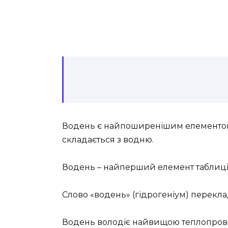
Водень є найпоширенішим елементом у
складається з водню.
Водень – найперший елемент таблиці
Слово «водень» (гідрогеніум) перекла
Водень володіє найвищою теплопровід