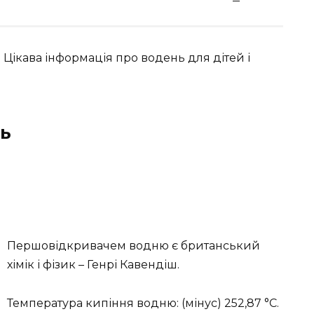
 Цікава інформація про водень для дітей і
нь
Першовідкривачем водню є британський
хімік і фізик – Генрі Кавендіш.
Температура кипіння водню: (мінус) 252,87 °С.