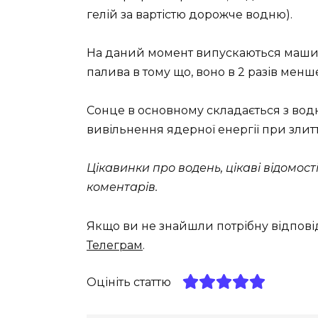
гелій за вартістю дорожче водню).
На даний момент випускаються машин
палива в тому що, воно в 2 разів ме
Сонце в основному складається з водню
вивільнення ядерної енергії при злит
Цікавинки про водень, цікаві відомос
коментарів.
Якщо ви не знайшли потрібну відпові
Телеграм
.
Оцініть статтю