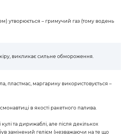
ем) утворюється – гримучий газ (тому водень
кіру, викликає сильне обмороження.
ла, пластмас, маргарину використовується –
монавтиці в якості ракетного палива.
кулі та дирижаблі, але після декількох
 був замінений гелієм (незважаючи на те що