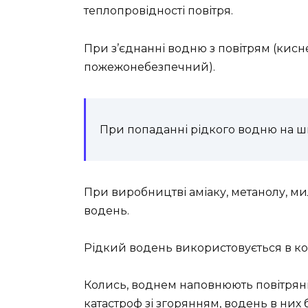
теплопровідності повітря.
При з’єднанні водню з повітрям (кисн
пожежонебезпечний).
При попаданні рідкого водню на ш
При виробництві аміаку, метанолу, ми
водень.
Рідкий водень використовується в кос
Колись, воднем наповнюють повітряні 
катастроф зі згорянням, водень в них