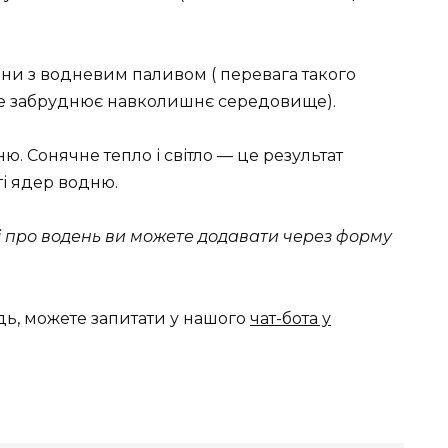
и з водневим паливом ( перевага такого
нше забруднює навколишнє середовище).
. Сонячне тепло і світло — це результат
ті ядер водню.
ті про водень ви можете додавати через форму
дь, можете запитати у нашого
чат-бота у