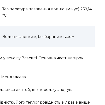
Температура плавлення водню: (мінус) 259,14
°С.
Водень є легким, безбарвним газом.
 всьому Всесвіті. Основна частина зірок
 Менделєєва.
дається як «той
, що породжує воду».
ністю, його теплопровідність в 7 разів вище