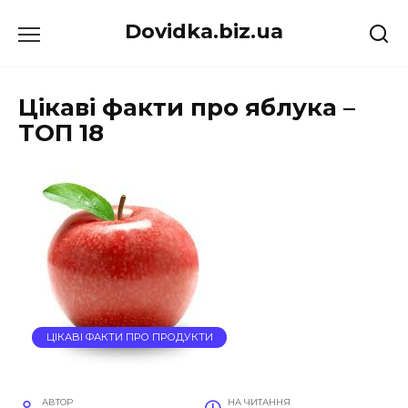
Перейти
Dovidka.biz.ua
до
вмісту
Цікаві факти про яблука –
ТОП 18
ЦІКАВІ ФАКТИ ПРО ПРОДУКТИ
АВТОР
НА ЧИТАННЯ