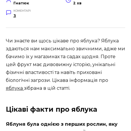
Гнатюк
2 хв
КОМЕНТАРІ
3
Чи знаєте ви щось цікаве про яблука? Яблука
здаються нам максимально звичними, адже ми
бачимо їх у магазинах та садах щодня. Проте
цей фрукт має дивовижну історію, унікальні
фізичні властивості та навіть приховані
біологічні загрози. Цікава інформація про
яблука
зібрана в цій статті.
Цікаві факти про яблука
Яблуня була однією з перших рослин, яку