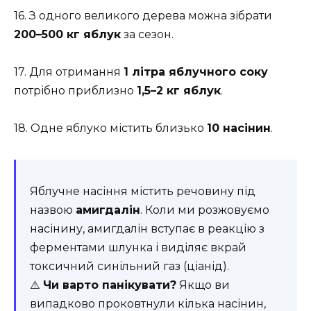
16. З одного великого дерева можна зібрати
200–500 кг яблук
за сезон.
17. Для отримання
1 літра яблучного соку
потрібно приблизно
1,5–2 кг яблук
.
18. Одне яблуко містить близько
10 насінин
.
Яблучне насіння містить речовину під
назвою
амигдалін
. Коли ми розжовуємо
насінину, амигдалін вступає в реакцію з
ферментами шлунка і виділяє вкрай
токсичний синільний газ (ціанід).
⚠️
Чи варто панікувати?
Якщо ви
випадково проковтнули кілька насінин,