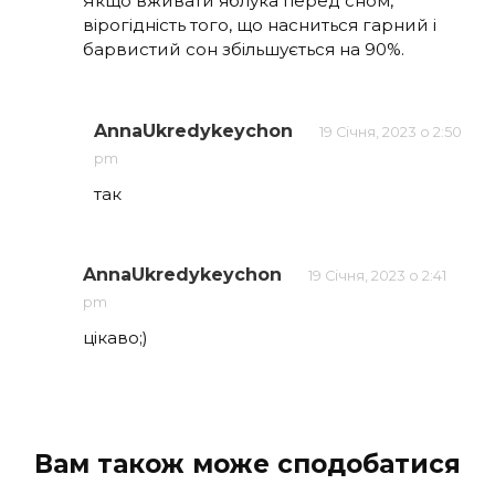
Якщо вживати яблука перед сном,
вірогідність того, що насниться гарний і
барвистий сон збільшується на 90%.
AnnaUkredykeychon
19 Січня, 2023 о 2:50
pm
так
AnnaUkredykeychon
19 Січня, 2023 о 2:41
pm
цікаво;)
Вам також може сподобатися