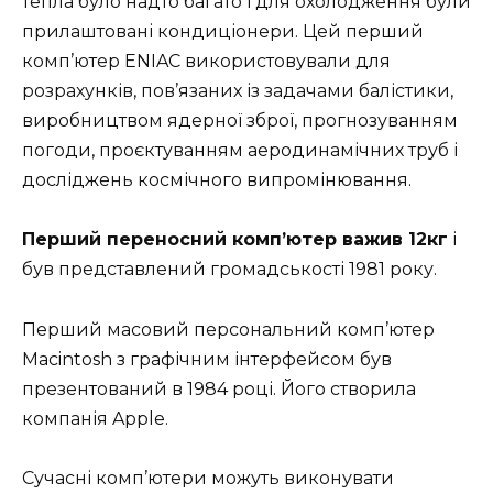
тепла було надто багато і для охолодження були
прилаштовані
кондиціонери
. Цей перший
комп’ютер ENIAC використовували для
розрахунків, пов’язаних із задачами
балістики
,
виробництвом
ядерної зброї
, прогнозуванням
погоди, проєктуванням аеродинамічних труб і
досліджень космічного випромінювання.
Перший переносний комп’ютер важив 12кг
і
був представлений громадськості 1981 року.
Перший масовий персональний комп’ютер
Macintosh з графічним інтерфейсом був
презентований в 1984 році. Його створила
компанія Apple.
Сучасні комп’ютери можуть виконувати