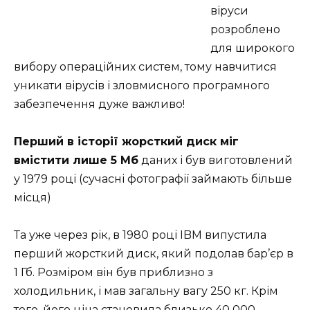
віруси
розроблено
для широкого
вибору операційних систем, тому навчитися
уникати вірусів і зловмисного програмного
забезпечення дуже важливо!
Перший в історії жорсткий диск міг
вмістити лише 5 Мб
даних і був виготовлений
у 1979 році (сучасні фотографії займають більше
місця)
Та уже через рік, в 1980 році IBM випустила
перший жорсткий диск, який подолав бар’єр в
1 Гб. Розміром він був приблизно з
холодильник, і мав загальну вагу 250 кг. Крім
того, його ціна становила близько 40 000