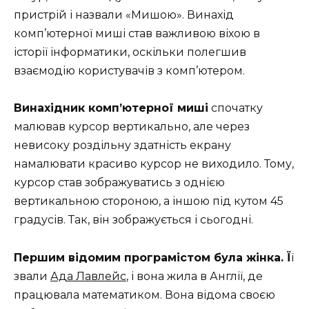
пристрій і назвали «Мишою». Винахід
комп’ютерної миші став важливою віхою в
історії інформатики, оскільки полегшив
взаємодію користувачів з комп’ютером.
Винахідник комп’ютерної миші
спочатку
малював курсор вертикально, але через
невисоку роздільну здатність екрану
намалювати красиво курсор не виходило. Тому,
курсор став зображуватись з однією
вертикальною стороною, а іншою під кутом 45
градусів. Так, він зображується і сьогодні.
Першим відомим програмістом була жінка.
Ї
ї
звали
Ада Лавлейс
, і вона жила в Англії, де
працювала математиком. Вона відома своєю