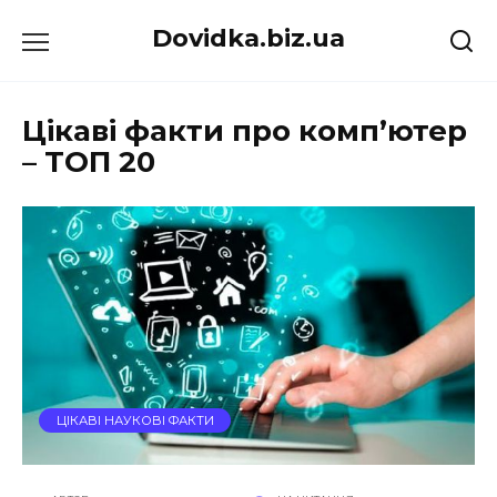
Перейти
Dovidka.biz.ua
до
вмісту
Цікаві факти про комп’ютер
– ТОП 20
ЦІКАВІ НАУКОВІ ФАКТИ