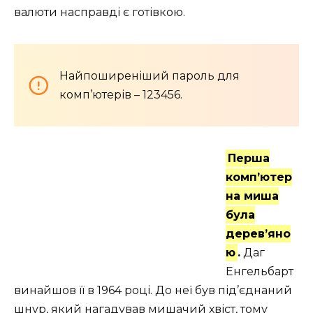
валюти насправді є готівкою.
Найпоширеніший пароль для
комп’ютерів – 123456.
Перша
комп’ютер
на миша
була
дерев’яно
ю
.
Даг
Енгельбарт
винайшов її в 1964 році. До неї був під’єднаний
шнур, який нагадував мишачий хвіст, тому