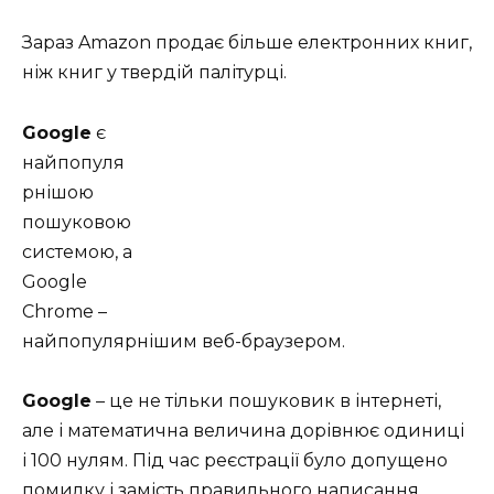
Зараз Amazon продає більше електронних книг,
ніж книг у твердій палітурці.
Google
є
найпопуля
рнішою
пошуковою
системою, а
Google
Chrome –
найпопулярнішим веб-браузером.
Google
– це не тільки пошуковик в інтернеті,
але і математична величина дорівнює одиниці
і 100 нулям. Під час реєстрації було допущено
помилку і замість правильного написання