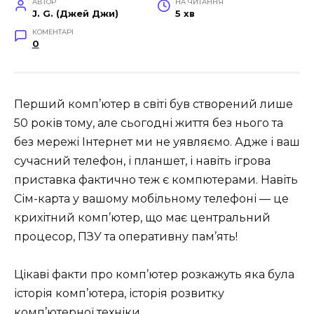
АВТОР
НА ЧИТАННЯ
J. G. (Джей Джи)
5 хв
КОМЕНТАРІ
0
Перший комп’ютер в світі був створений лише
50 років тому, але сьогодні життя без нього та
без мережі Інтернет ми не уявляємо. Адже і ваш
сучасний телефон, і планшет, і навіть ігрова
приставка фактично теж є компютерами. Навіть
Сім-карта у вашому мобільному телефоні — це
крихітний комп’ютер, що має центральний
процесор, ПЗУ та оперативну пам’ять!
Цікаві факти про комп’ютер розкажуть яка була
історія комп’ютера, історія розвитку
комп’ютерної техніки.