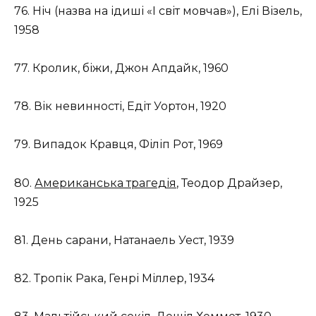
76. Ніч (назва на ідиші «І світ мовчав»), Елі Візель,
1958
77. Кролик, біжи, Джон Апдайк, 1960
78. Вік невинності, Едіт Уортон, 1920
79. Випадок Кравця, Філіп Рот, 1969
80.
Американська трагедія
, Теодор Драйзер,
1925
81. День сарани, Натанаель Уест, 1939
82. Тропік Рака, Генрі Міллер, 1934