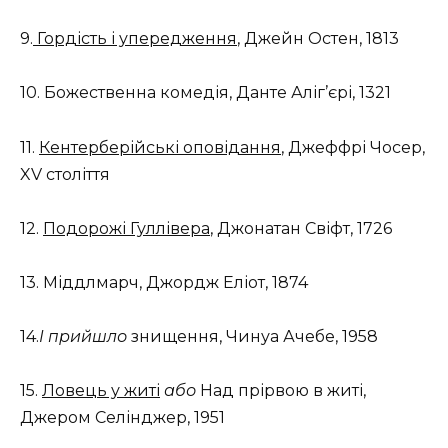
9.
Гордість і упередження
, Джейн Остен, 1813
10. Божественна комедія, Данте Аліг’єрі, 1321
11.
Кентерберійські оповідання
, Джеффрі Чосер,
XV століття
12.
Подорожі Гуллівера
, Джонатан Свіфт, 1726
13. Міддлмарч, Джордж Еліот, 1874
14.
І прийшло
знищення, Чинуа Ачебе, 1958
15.
Ловець у житі
або
Над прірвою в житі,
Джером Селінджер, 1951