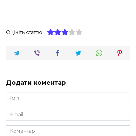
Оцініть статтю
Додати коментар
Ім'я
*
Email
*
Коментар