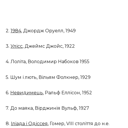
2.
1984
, Джордж Оруелл, 1949
3.
Улісс
, Джеймс Джойс, 1922
4. Лоліта, Володимир Набоков 1955
5. Шум і лють, Вільям Фолкнер, 1929
6.
Невидимець
, Ральф Еллісон, 1952
7. До маяка, Вірджинія Вульф, 1927
8.
Іліада і Одіссея
, Гомер, VIII століття до н.е.