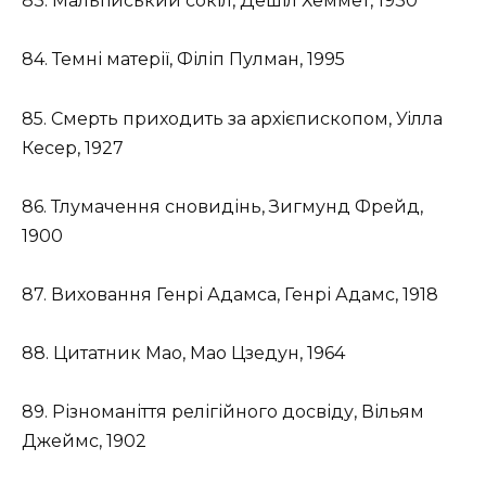
83. Мальтійський сокіл, Дешіл Хеммет, 1930
84. Темні матерії, Філіп Пулман, 1995
85. Смерть приходить за архієпископом, Уілла
Кесер, 1927
86. Тлумачення сновидінь, Зигмунд Фрейд,
1900
87. Виховання Генрі Адамса, Генрі Адамс, 1918
88. Цитатник Мао, Мао Цзедун, 1964
89. Різноманіття релігійного досвіду, Вільям
Джеймс, 1902