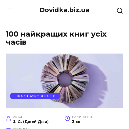
Перейти
Dovidka.biz.ua
до
вмісту
100 найкращих книг усіх
часів
ЦІКАВІ НАУКОВІ ФАКТИ
АВТОР
НА ЧИТАННЯ
J. G. (Джей Джи)
3 хв