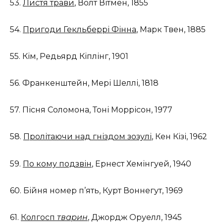
53.
Листя трави
, Волт Вітмен, 1855
54.
Пригоди Гекльберрі Фінна
, Марк Твен, 1885
55. Кім, Редьярд Кіплінг, 1901
56. Франкенштейн, Мері Шеллі, 1818
57. Пісня Соломона, Тоні Моррісон, 1977
58.
Пролітаючи над гніздом зозулі
, Кен Кізі, 1962
59.
По кому подзвін
, Ернест Хемінгуей, 1940
60. Бійня номер п’ять, Курт Воннегут, 1969
61.
Колгосп
тварин
, Джордж Оруелл, 1945