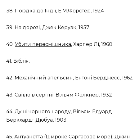
38. Поїздка до Індії, Е.М.Форстер, 1924
39. На дорозі, Джек Керуак, 1957
40.
Убити пересмішника
, Харпер Лі, 1960
41. Біблія.
42. Механічний апельсин, Ентоні Берджесс, 1962
43. Світло в серпні, Вільям Фолкнер, 1932
44. Душі чорного народу, Вільям Едуард
Бёркхардт Дюбуа, 1903
45. Антуанетта (Широке Саргасове море), Джин