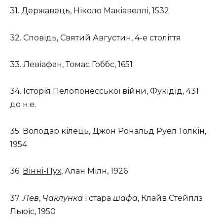
31. Державець, Ніколо Макіавеллі, 1532
32. Сповідь, Святий Августин, 4-е століття
33. Левіафан, Томас Гоббс, 1651
34. Історія Пелопонесської війни, Фукідід, 431
до н.е.
35. Володар кілець, Джон Рональд Руел Толкін,
1954
36.
Вінні-Пух
, Алан Мілн, 1926
37.
Лев
,
Чаклунка
і стара
шафа
, Клайв Стейплз
Льюїс, 1950