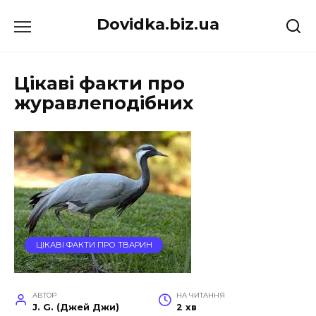
Перейти
Dovidka.biz.ua
до
вмісту
Цікаві факти про
журавлеподібних
ЦІКАВІ ФАКТИ ПРО ТВАРИН
АВТОР
НА ЧИТАННЯ
J. G. (Джей Джи)
2 хв