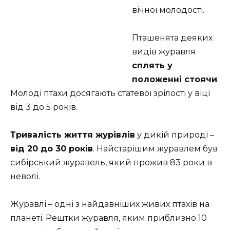
вічної молодості.
Пташенята деяких
видів журавля
сплять у
положенні стоячи
.
Молоді птахи досягають статевої зрілості у віці
від 3 до 5 років.
Тривалість життя журівлів
у дикій природі –
від 20 до 30 років
. Найстарішим журавлем був
сибірський журавель, який прожив 83 роки в
неволі.
Журавлі – одні з найдавніших живих птахів на
планеті. Рештки журавля, яким приблизно 10