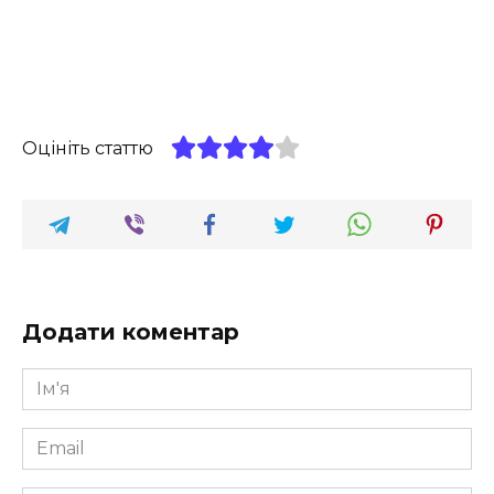
Оцініть статтю
Додати коментар
Ім'я
*
Email
*