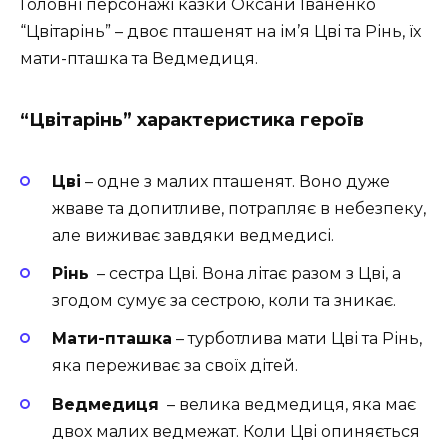
Головні персонажі казки Оксани Іваненко
“Цвітарінь” – двоє пташенят на ім’я Цві та Рінь, їх
мати-пташка та Ведмедиця.
“Цвітарінь” х
арактеристика героїв
Цві
– одне з малих пташенят. Воно дуже
жваве та допитливе, потрапляє в небезпеку,
але виживає завдяки ведмедисі.
Рінь
– сестра Цві. Вона літає разом з Цві, а
згодом сумує за сестрою, коли та зникає.
Мати-пташка
– турботлива мати Цві та Рінь,
яка переживає за своїх дітей.
Ведмедиця
– велика ведмедиця, яка має
двох малих ведмежат. Коли Цві опиняється