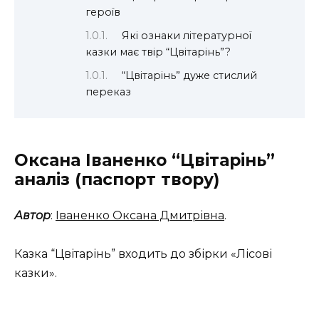
героїв
Які ознаки літературної
казки має твір “Цвітарінь”?
“Цвітарінь” дуже стислий
переказ
Оксана Іваненко “Цвітарінь”
аналіз (паспорт твору)
Автор
:
Іваненко Оксана Дмитрівна
.
Казка “Цвітарінь” входить до збірки «Лісові
казки».