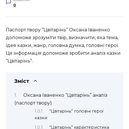
КОМЕНТАРІ
0
Паспорт твору “Цвітарінь” Оксана Іваненко
допоможе зрозуміти твір, визначити, яка тема,
ідея казки, жанр, головна думка, головні герої.
Ця інформація допоможе зробити аналіз казки
“Цвітарінь”.
Зміст
Оксана Іваненко “Цвітарінь” аналіз
(паспорт твору)
“Цвітарінь” головні герої
казки
“Цвітарінь” характеристика