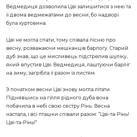
Ведмедиця дозволила Цві залишитися з нею та
її двома ведмежатами до весни, бо надворі
була хуртовина.
Цві не могла спати, тому співала пісню про
весну, розважаючи мешканців барлогу. Старий
дуб знав, що це мисливець підстрелив шуліку,
який впустив Цві. Ведмедиця, лаштуючи барліг
на зиму, загрібла її разом із листям.
З початком весни Цві знову могла літати.
Піднявшись на гілля рідного дуба вона
побачила в небі свою сестру Рінь. Весна
настала, і всі пташки співали разом: “Цві-та-Рінь!
Цві-та-Рінь!”