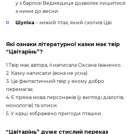
у її барлозі Ведмедиця дозволяє лишитися
з ними до весни.
Шуліка
– хижий птах, який схопив Цві.
Які ознаки літературної казки має твір
“Цвітарінь”
?
1.Твір має автора, її написала Оксана Іваненко.
2. Казку написали (вона не усна)
3. Це фантастичний твір у якому добро
перемагає.
4. Є пряма мова персонажів (у вигляді діалогів,
монологів) та описи.
5. У казці зображено пригоди пташки
“Цвітарінь” дуже стислий переказ