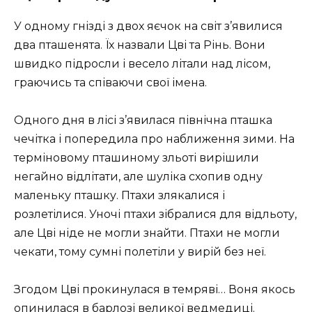
У одному гнізді з двох яєчок на світ з’явилися
два пташенята. Їх назвали Цві та Рінь. Вони
швидко підросли і весело літали над лісом,
граючись та співаючи свої імена.
Одного дня в лісі з’явилася північна пташка
чечітка і попередила про наближення зими. На
терміновому пташиному зльоті вирішили
негайно відлітати, але шуліка схопив одну
маленьку пташку. Птахи злякалися і
розлетілися. Уночі птахи зібралися для відльоту,
але Цві ніде не могли знайти. Птахи не могли
чекати, тому сумні полетіли у вирій без неї.
Згодом Цві прокинулася в темряві… Воня якось
опинилася в барлозі великої ведмедиці.