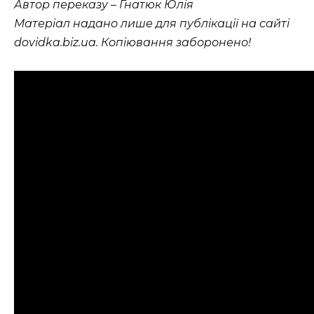
Автор переказу – Гнатюк Юлія
Матеріал надано лише для публікації на сайті
dovidka.biz.ua. Копіювання заборонено!