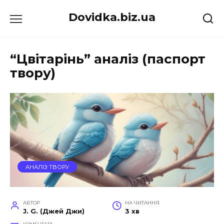
Перейти
Dovidka.biz.ua
до
вмісту
“Цвітарінь” аналіз (паспорт
твору)
АНАЛІЗ ТВОРУ
АВТОР
НА ЧИТАННЯ
J. G. (Джей Джи)
3 хв