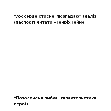
“Аж серце стисне, як згадаю” аналіз
(паспорт) читати – Генріх Гейне
“Позолочена рибка” характеристика
героїв