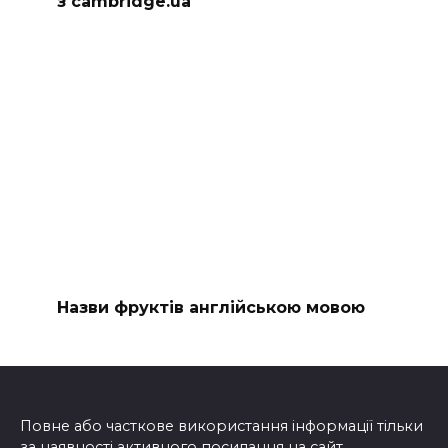
з cambridge.ua
Назви фруктів англійською мовою
Повне або часткове використання інформації тільки
за наявності активного посилання на сайт