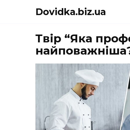
Перейти
Dovidka.biz.ua
до
вмісту
Твір “Яка проф
найповажніша