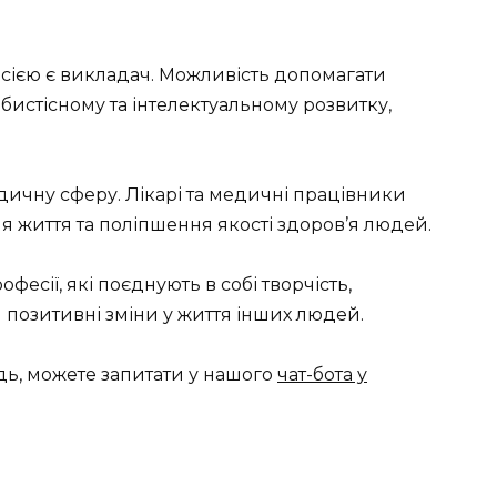
ією є викладач. Можливість допомагати
бистісному та інтелектуальному розвитку,
чну сферу. Лікарі та медичні працівники
 життя та поліпшення якості здоров’я людей.
фесії, які поєднують в собі творчість,
и позитивні зміни у життя інших людей.
дь, можете запитати у нашого
чат-бота у