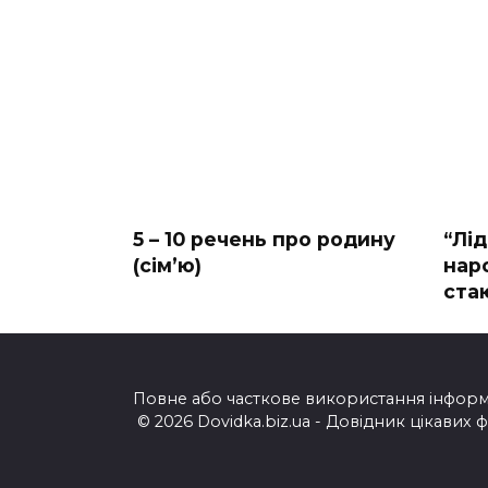
5 – 10 речень про родину
“Лі
(сімʼю)
нар
ста
Повне або часткове використання інформац
© 2026 Dovidka.biz.ua - Довідник цікавих 