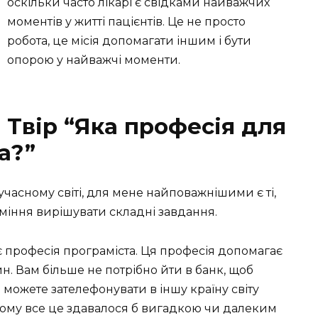
оскільки часто лікарі є свідками найважчих
моментів у житті пацієнтів. Це не просто
робота, це місія допомагати іншим і бути
опорою у найважчі моменти.
Твір “Яка професія для
а?”
сучасному світі, для мене найповажнішими є ті,
міння вирішувати складні завдання.
професія програміста. Ця професія допомагає
н. Вам більше не потрібно йти в банк, щоб
 можете зателефонувати в іншу країну світу
тому все це здавалося б вигадкою чи далеким