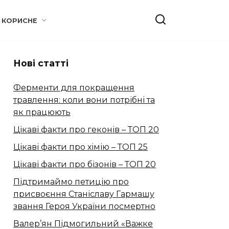
КОРИСНЕ
Нові статті
Ферменти для покращення
травлення: коли вони потрібні та
як працюють
Цікаві факти про геконів – ТОП 20
Цікаві факти про хімію – ТОП 25
Цікаві факти про бізонів – ТОП 20
Підтримаймо петицію про
присвоєння Станіславу Гармашу
звання Героя України посмертно
Валер’ян Підмогильний «Важке