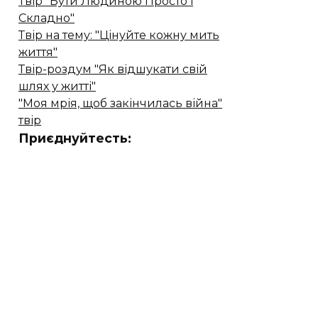
Твір "Бути Людиною Просто і
Складно"
Твір на тему: "Цінуйте кожну мить
життя"
Твір-роздум "Як відшукати свій
шлях у житті"
"Моя мрія, щоб закінчилась війна"
твір
Приєднуйтесть: