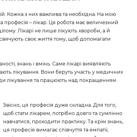
сій. Кожна з них важлива та необхідна. На мою
 професія – лікар. Ця робота має величезний
ілому. Лікарі не лише лікують хвороби, а й
свячують своє життя тому, щоб допомагати
ності, знань і вмінь. Саме лікарі виявляють
ають лікування. Вони беруть участь у медичних
оди лікування та працюють над покращенням
Звісно, ця професія дуже складна. Для того,
щоб стати лікарем, потрібно довго та сумлінно
навчатися, проходити практику. Та крім знань,
ця професія вимагає співчуття та емпатії,