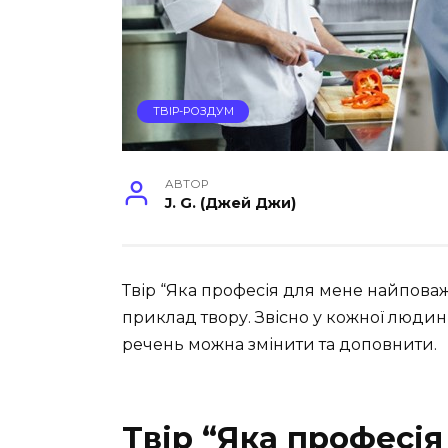
ТВІР-РОЗДУМ
АВТОР
J. G. (Джей Джи)
Твір “Яка професія для мене найпов
приклад твору. Звісно у кожної людини
речень можна змінити та доповнити.
Твір “Яка професі