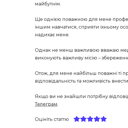
майбутнім.
Ще однією поважною для мене профес
іншим навчатися, сприяти їхньому осо
надихає мене.
Однак не менш важливою вважаю меди
виконують важливу місію – збереження
Отож, для мене найбільш поважні ті про
відповідальність та можливість внест
Якщо ви не знайшли потрібну відпові
Телеграм
.
Оцініть статтю