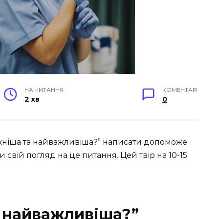
НА ЧИТАННЯ
КОМЕНТАРІ
2 хв
0
ажніша та найважливіша?” написати допоможе
 свій погляд на це питання. Цей твір на 10-15
я найважливіша?”