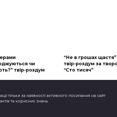
дерами
“Не в грошах щастя”
оджуються чи
твір-роздум за твор
ють?” твір-роздум
“Сто тисяч”
ії тільки за наявності активного посилання на сайт
фактів та корисних знань