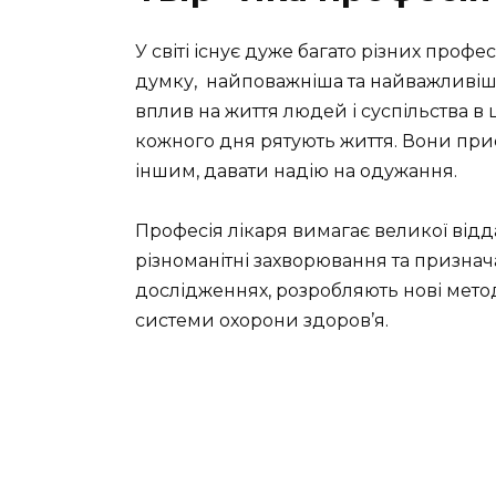
У світі існує дуже багато різних профе
думку, найповажніша та найважливіша
вплив на життя людей і суспільства в ц
кожного дня рятують життя. Вони при
іншим, давати надію на одужання.
Професія лікаря вимагає великої відда
різноманітні захворювання та признач
дослідженнях, розробляють нові мет
системи охорони здоров’я.