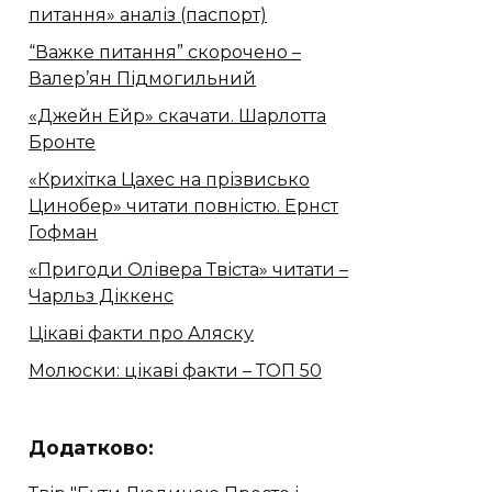
питання» аналіз (паспорт)
“Важке питання” скорочено –
Валер’ян Підмогильний
«Джейн Ейр» скачати. Шарлотта
Бронте
«Крихітка Цахес на прізвисько
Цинобер» читати повністю. Ернст
Гофман
«Пригоди Олівера Твіста» читати –
Чарльз Діккенс
Цікаві факти про Аляску
Молюски: цікаві факти – ТОП 50
Додатково: