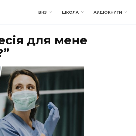
ВНЗ
ШКОЛА
АУДІОКНИГИ
есія для мене
?”