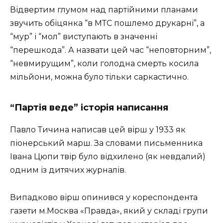
Відвертим глумом над партійними планами
звучить обіцянка “в МТС пошлемо друкарні”, а
“мур” і “мол” виступають в значенні
“перешкода”. А назвати цей час “неповторним”,
“невмирущим”, коли голодна смерть косила
мільйони, можна було тільки саркастично.
“Партія веде” історія написання
Павло Тичина написав цей вірш у 1933 як
піонерський марш. За словами письменника
Івана Цюпи твір було відхилено (як невдалий)
одним із дитячих журналів.
Випадково вірш опинився у кореспондента
газети м.Москва «Правда», який у складі групи