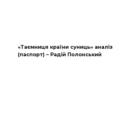
«Таємниця країни суниць» аналіз
(паспорт) – Радій Полонський