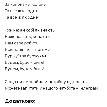
За колонами колони,
Та все ж як один!
Та все ж як один!
Тож нехай собі як знають
Божеволіють, конають, –
Нам своє робить:
Всіх панів до ‘дної ями,
Буржуїв за буржуями
Будем, будем бить!
Будем, будем бить!
Якщо ви не знайшли потрібну відповідь,
можете запитати у нашого
чат-бота у Телеграм
.
Додатково: