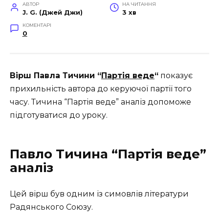
АВТОР
НА ЧИТАННЯ
J. G. (Джей Джи)
3 хв
КОМЕНТАРІ
0
Вірш Павла Тичини “
Партія веде
“
показує
прихильність автора до керуючої партії того
часу. Тичина “Партія веде” аналіз допоможе
підготуватися до уроку.
Павло Тичина “Партія веде”
аналіз
Цей вірш був одним із симовлів літератури
Радянського Союзу.