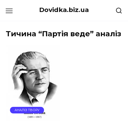
Перейти
Dovidka.biz.ua
до
вмісту
Тичина “Партія веде” аналіз
АНАЛІЗ ТВОРУ