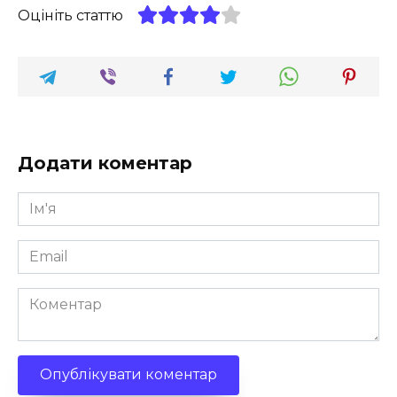
Оцініть статтю
Додати коментар
Ім'я
*
Email
*
Коментар