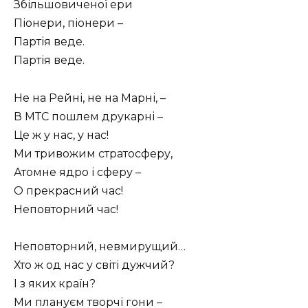
Збільшовиченої ери
Піонери, піонери –
Партія веде.
Партія веде.
Не на Рейні, не на Марні, –
В МТС пошлем друкарні –
Це ж у нас, у нас!
Ми тривожим стратосферу,
Атомне ядро і сферу –
О прекрасний час!
Неповторний час!
Неповторний, невмирущий…
Хто ж од нас у світі дужчий?
І з яких країн?
Ми плануєм творчі гони –