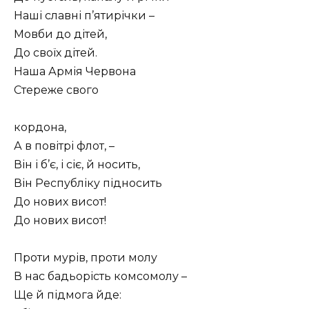
Наші славні п’ятирічки –
Мовби до дітей,
До своїх дітей.
Наша Армія Червона
Стереже свого
кордона,
А в повітрі флот, –
Він і б’є, і сіє, й носить,
Він Республіку підносить
До нових висот!
До нових висот!
Проти мурів, проти молу
В нас бадьорість комсомолу –
Ще й підмога йде: