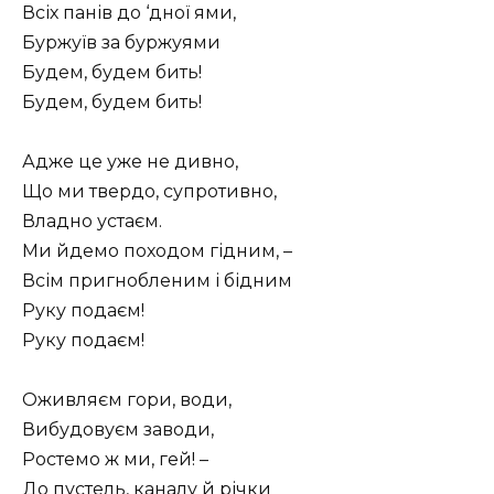
Всіх панів до ‘дної ями,
Буржуїв за буржуями
Будем, будем бить!
Будем, будем бить!
Адже це уже не дивно,
Що ми твердо, супротивно,
Владно устаєм.
Ми йдемо походом гідним, –
Всім пригнобленим і бідним
Руку подаєм!
Руку подаєм!
Оживляєм гори, води,
Вибудовуєм заводи,
Ростемо ж ми, гей! –
До пустель, каналу й річки