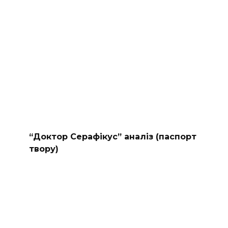
“Доктор Серафікус” аналіз (паспорт
твору)