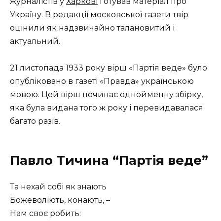
журналістів у
Харкові
готував матеріал про
Україну
. В редакції московської газети твір
оцінили як надзвичайно талановитий і
актуальний.
21 листопада 1933 року вірш «Партія веде» було
опубліковано в газеті «Правда» українською
мовою. Цей вірш починає однойменну збірку,
яка була видана того ж року і перевидавалася
багато разів.
Павло Тичина “Партія веде”
Та нехай собі як знають
Божеволіють, конають, –
Нам своє робить: