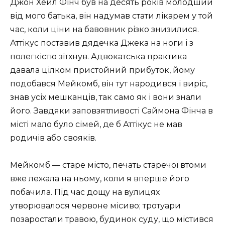
Джон Хейл Фінч був на десять років молодший
від мого батька, він надумав стати лікарем у той
час, коли ціни на бавовник різко знизилися.
Аттікус поставив дядечка Джека на ноги і з
полегкістю зітхнув. Адвокатська практика
давала цілком пристойний прибуток, йому
подобався Мейкомб, він тут народився і виріс,
знав усіх мешканців, так само як і вони знали
його. Завдяки заповзятливості Саймона Фінча в
місті мало було сімей, де б Аттікус не мав
родичів або свояків.
Мейкомб — старе місто, печать старечої втоми
вже лежала на ньому, коли я вперше його
побачила. Під час дощу на вулицях
утворювалося червоне місиво; тротуари
позаростали травою, будинок суду, що містився