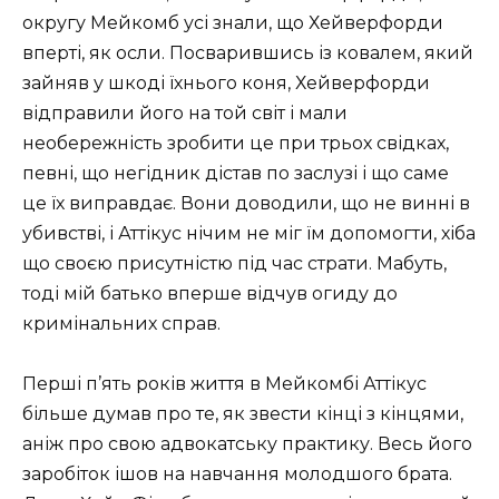
округу Мейкомб усі знали, що Хейверфорди
вперті, як осли. Посварившись із ковалем, який
зайняв у шкоді їхнього коня, Хейверфорди
відправили його на той світ і мали
необережність зробити це при трьох свідках,
певні, що негідник дістав по заслузі і що саме
це їх виправдає. Вони доводили, що не винні в
убивстві, і Аттікус нічим не міг їм допомогти, хіба
що своєю присутністю під час страти. Мабуть,
тоді мій батько вперше відчув огиду до
кримінальних справ.
Перші п’ять років життя в Мейкомбі Аттікус
більше думав про те, як звести кінці з кінцями,
аніж про свою адвокатську практику. Весь його
заробіток ішов на навчання молодшого брата.