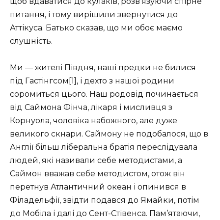
щоб вдаватися до кулаків, розв’язуючи спірне
питання, і тому вирішили звернутися до
Аттікуса. Батько сказав, що ми обоє маємо
слушність.
Ми — жителі Півдня, наші предки не билися
під Гастінгсом[1], і дехто з нашої родини
соромиться цього. Наш родовід починається
від Саймона Фінча, лікаря і мисливця з
Корнуола, чоловіка набожного, але дуже
великого скнари. Саймону не подобалося, що в
Англії більш ліберальна братія переслідувала
людей, які називали себе методистами, а
Саймон вважав себе методистом, отож він
перетнув Атлантичний океан і опинився в
Філадельфії, звідти подався до Ямайки, потім
до Мобіла і далі до Сент-Стівенса. Пам’ятаючи,