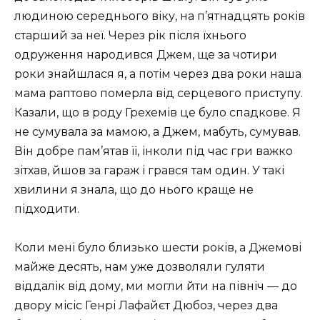
людиною середнього віку, на п’ятнадцять років
старший за неї. Через рік після їхнього
одруження народився Джем, ще за чотири
роки знайшлася я, а потім через два роки наша
мама раптово померла від серцевого приступу.
Казали, що в роду Грехемів це було спадкове. Я
не сумувала за мамою, а Джем, мабуть, сумував.
Він добре пам’ятав її, інколи під час гри важко
зітхав, йшов за гараж і грався там один. У такі
хвилини я знала, що до нього краще не
підходити.
Коли мені було близько шести років, а Джемові
майже десять, нам уже дозволяли гуляти
віддалік від дому, ми могли йти на північ — до
двору місіс Генрі Лафайєт Дюбоз, через два