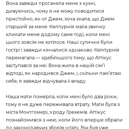
Вона завжди проганяла мене з кухні,
дивуючись, чому я не можу поводитися
пристойно, як-от Джем, хоча знала, що Джем
старший за мене. Келпурнія мала звичку
кликати мене додому саме тоді, коли мені
цього зовсім не хотілося. Наші сутички були
гострі і завжди кінчалися однаково. Келпурнія
перемагала — здебільшого тому, що Аттікус
заступався за неї. Вона жила в нашій сім’ї
відтоді, як народився Джем, і, скільки пам’ятаю
себе, я завжди відчувала її владу.
Наша мати померла, коли мені було два роки,
тому я не дуже переживала втрату. Мати була з
міста Монтгомері, з роду Грехемів. Аттікус
познайомився з нею, коли його вперше обрали
до законодавчих зборів штату. Він був уже