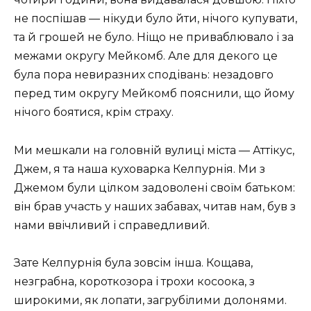
не поспішав — нікуди було йти, нічого купувати,
та й грошей не було. Ніщо не приваблювало і за
межами округу Мейкомб. Але для декого це
була пора невиразних сподівань: незадовго
перед тим округу Мейкомб пояснили, що йому
нічого боятися, крім страху.
Ми мешкали на головній вулиці міста — Аттікус,
Джем, я та наша куховарка Келпурнія. Ми з
Джемом були цілком задоволені своїм батьком:
він брав участь у наших забавах, читав нам, був з
нами ввічливий і справедливий.
Зате Келпурнія була зовсім інша. Кощава,
незграбна, короткозора і трохи косоока, з
широкими, як лопати, загрубілими долонями.