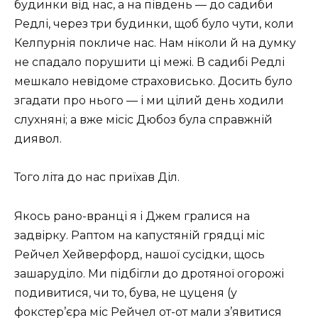
будинки від нас, а на південь — до садиби
Редлі, через три будинки, щоб було чути, коли
Келпурнія покличе нас. Нам ніколи й на думку
не спадало порушити ці межі. В садибі Редлі
мешкало невідоме страховисько. Досить було
згадати про нього — і ми цілий день ходили
слухняні; а вже місіс Дюбоз була справжній
диявол.
Того літа до нас приїхав Діл.
Якось рано-вранці я і Джем гралися на
задвірку. Раптом на капустяній грядці міс
Рейчел Хейверфорд, нашої сусідки, щось
зашаруділо. Ми підбігли до дротяної огорожі
подивитися, чи то, бува, не цуценя (у
фокстер’єра міс Рейчел от-от мали з’явитися