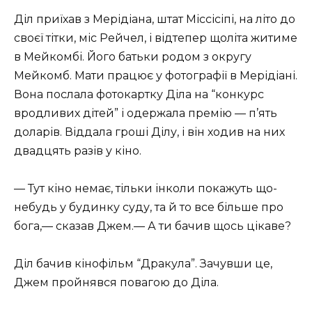
Діл приїхав з Мерідіана, штат Міссісіпі, на літо до
своєї тітки, міс Рейчел, і відтепер щоліта житиме
в Мейкомбі. Його батьки родом з округу
Мейкомб. Мати працює у фотографії в Мерідіані.
Вона послала фотокартку Діла на “конкурс
вродливих дітей” і одержала премію — п’ять
доларів. Віддала гроші Ділу, і він ходив на них
двадцять разів у кіно.
— Тут кіно немає, тільки інколи покажуть що-
небудь у будинку суду, та й то все більше про
бога,— сказав Джем.— А ти бачив щось цікаве?
Діл бачив кінофільм “Дракула”. Зачувши це,
Джем пройнявся повагою до Діла.