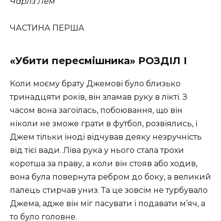
Чарлз Лем
ЧАСТИНА ПЕРША
«Убити пересмішника» РОЗДІЛ І
Коли моєму брату Джемові було близько
тринадцяти років, він зламав руку в лікті. З
часом вона загоїлась, побоювання, що він
ніколи не зможе грати в футбол, розвіялись, і
Джем тільки іноді відчував деяку незручність
від тієї вади. Ліва рука у нього стала трохи
коротша за праву, а коли він стояв або ходив,
вона була повернута ребром до боку, а великий
палець стирчав униз. Та це зовсім не турбувало
Джема, адже він міг пасувати і подавати м’яч, а
то було головне.