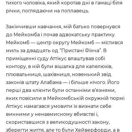
тихого чоловіка, який коротав дні в гамаці біля
річки, поглядаючи на поплавець.
Закінчивши навчання, мій батько повернувся
до Мейкомба і почав адвокатську практику.
Мейкомб — центр округу Мейкомб — містився
миль за двадцять од “Пристані Фінча”. В
приміщенні суду Аттікус влаштував собі
контору, в ній були вішалка для капелюхів,
плювальниця, шахівниця, новенький звід
законів штату Алабама — і більше нічого. Його
перші два клієнти були останніми в’язнями,
яких повісили в Мейкомбській окружній тюрмі.
Аттікус намагався умовити їх визнати себе
винними у ненавмисному вбивстві і,
скориставшися з великодушності закону,
зберегти життя, але то були Хейверфорди, а в