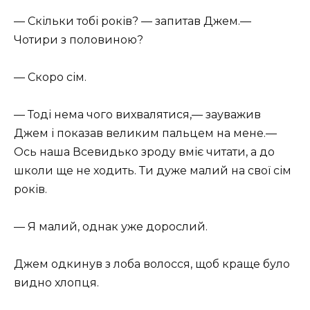
— Скільки тобі років? — запитав Джем.—
Чотири з половиною?
— Скоро сім.
— Тоді нема чого вихвалятися,— зауважив
Джем і показав великим пальцем на мене.—
Ось наша Всевидько зроду вміє читати, а до
школи ще не ходить. Ти дуже малий на свої сім
років.
— Я малий, однак уже дорослий.
Джем одкинув з лоба волосся, щоб краще було
видно хлопця.