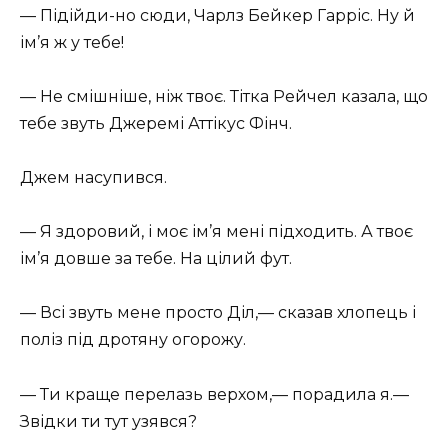
— Підійди-но сюди, Чарлз Бейкер Гарріс. Ну й
ім’я ж у тебе!
— Не смішніше, ніж твоє. Тітка Рейчел казала, що
тебе звуть Джеремі Аттікус Фінч.
Джем насупився.
— Я здоровий, і моє ім’я мені підходить. А твоє
ім’я довше за тебе. На цілий фут.
— Всі звуть мене просто Діл,— сказав хлопець і
поліз під дротяну огорожу.
— Ти краще перелазь верхом,— порадила я.—
Звідки ти тут узявся?