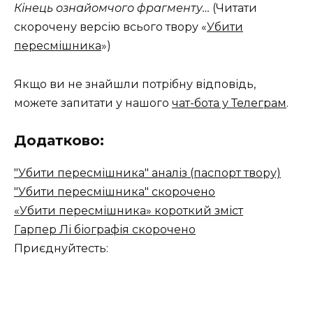
Кінець ознайомчого фрагменту…
(Читати
скорочену версію всього твору «
Убити
пересмішника
»)
Якщо ви не знайшли потрібну відповідь,
можете запитати у нашого
чат-бота у Телеграм
.
Додатково:
"Убити пересмішника" аналіз (паспорт твору)
"Убити пересмішника" скорочено
«Убити пересмішника» короткий зміст
Гарпер Лі біографія скорочено
Приєднуйтесть: