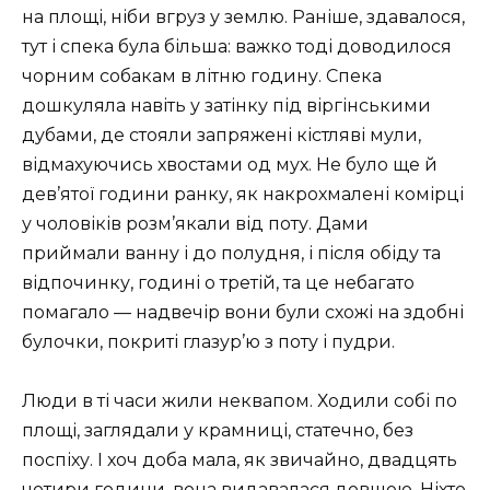
на площі, ніби вгруз у землю. Раніше, здавалося,
тут і спека була більша: важко тоді доводилося
чорним собакам в літню годину. Спека
дошкуляла навіть у затінку під віргінськими
дубами, де стояли запряжені кістляві мули,
відмахуючись хвостами од мух. Не було ще й
дев’ятої години ранку, як накрохмалені комірці
у чоловіків розм’якали від поту. Дами
приймали ванну і до полудня, і після обіду та
відпочинку, годині о третій, та це небагато
помагало — надвечір вони були схожі на здобні
булочки, покриті глазур’ю з поту і пудри.
Люди в ті часи жили неквапом. Ходили собі по
площі, заглядали у крамниці, статечно, без
поспіху. І хоч доба мала, як звичайно, двадцять
чотири години, вона видавалася довшою. Ніхто