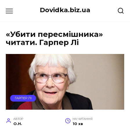
Перейти
Dovidka.biz.ua
до
вмісту
«Убити пересмішника»
читати. Гарпер Лі
ГАРПЕР ЛІ
АВТОР
НА ЧИТАННЯ
O.H.
10 хв