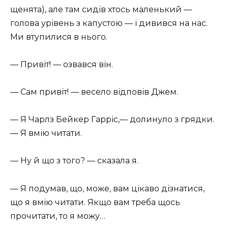
щенята), але там сидів хтось маленький —
голова урівень з капустою — і дивився на нас.
Ми втупилися в нього.
— Привіт! — озвався він.
— Сам привіт! — весело відповів Джем.
— Я Чарлз Бейкер Гарріс,— долинуло з грядки.
— Я вмію читати.
— Ну й що з того? — сказала я.
— Я подумав, що, може, вам цікаво дізнатися,
що я вмію читати. Якщо вам треба щось
прочитати, то я можу…