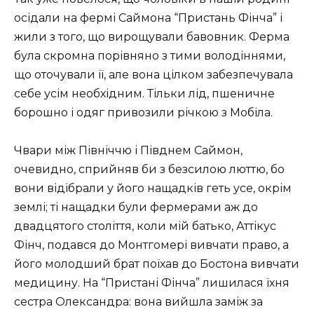
осідали на фермі Саймона “Пристань Фінча” і
жили з того, що вирощували бавовник. Ферма
була скромна порівняно з тими володіннями,
що оточували її, але вона цілком забезпечувала
себе усім необхідним. Тільки лід, пшеничне
борошно і одяг привозили річкою з Мобіла.
Чвари між Північчю і Півднем Саймон,
очевидно, сприйняв би з безсилою люттю, бо
вони відібрали у його нащадків геть усе, окрім
землі; ті нащадки були фермерами аж до
двадцятого століття, коли мій батько, Аттікус
Фінч, подався до Монтгомері вивчати право, а
його молодший брат поїхав до Бостона вивчати
медицину. На “Пристані Фінча” лишилася їхня
сестра Олександра: вона вийшла заміж за