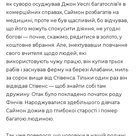
як суворо осуджував Джон Уеслі багатослів’я в
комерційних справах, Саймон розбагатів на
медицині, проте не був щасливий, бо відчував,
що його можуть спокусити діяння, не угодні
богові — почне, скажімо, рядитися в золото, у
коштовне вбрання. Але, знехтувавши повчання
свого вчителя щодо людей, які
використовують чужу працю, він купив трьох
рабів і заснував ферму на березі Алабами, миль
за сорок вище від Стівенса. Тільки один раз він
відвідав Стівенс — щоб знайти собі там
дружину. Отак було покладено початок роду
Фінчів. Народжувалися здебільшого дівчата.
Саймон дожив до глибокої старості і помер
багатою людиною.
Так уже повелося, що чоловіки в нашій родині