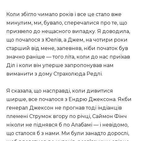
Коли збігло чимало років і все це стало вже
минулим, ми, бувало, сперечалися про те, що
призвело до нещасного випадку. Я доводила,
що почалося з Юелів, а Джем, на чотири роки
старший від мене, запевняв, ніби початок був
значно раніше — того літа, коли до нас приїхав
Діл і коли він уперше запропонував нам
виманити з дому Страхолюда Редлі.
Я сказала, що насправді, коли дивитися
ширше, все почалося з Ендрю Джексона. Якби
генерал Джексон не прогнав тоді індіанців
племені Струмок вгору по річці, Саймон Фінч
ніколи не піднявся б по Алабамі — і невідомо,
що сталося б з нами. Ми були занадто дорослі,