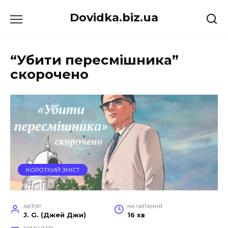
Перейти
Dovidka.biz.ua
до
вмісту
“Убити пересмішника”
скорочено
КОРОТКИЙ ЗМІСТ
АВТОР
НА ЧИТАННЯ
J. G. (Джей Джи)
16 хв