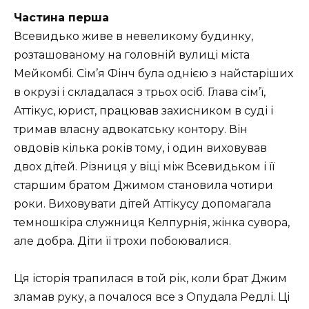
Частина перша
Всевидько живе в невеликому будинку,
розташованому на головній вулиці міста
Мейкомбі. Сім’я Фінч була однією з найстаріших
в окрузі і складалася з трьох осіб. Глава сім’ї,
Аттікус, юрист, працював захисником в суді і
тримав власну адвокатську контору. Він
овдовів кілька років тому, і один виховував
двох дітей. Різниця у віці між Всевидьком і її
старшим братом Джимом становила чотири
роки. Виховувати дітей Аттікусу допомагала
темношкіра служниця Келпурнія, жінка сувора,
але добра. Діти її трохи побоювалися.
Ця історія трапилася в той рік, коли брат Джим
зламав руку, а почалося все з Опудала Редлі. Ці