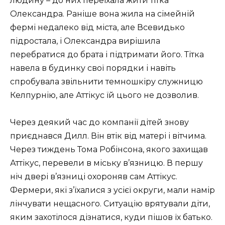
людину – до них переїхала жити тітка
Олександра. Раніше вона жила на сімейній
фермі недалеко від міста, але Всевидько
підростала, і Олександра вирішила
перебратися до брата і підтримати його. Тітка
навела в будинку свої порядки і навіть
спробувала звільнити темношкіру служницю
Келпурнію, але Аттікус їй цього не дозволив.
Через деякий час до компанії дітей знову
приєднався Дилл. Він втік від матері і вітчима.
Через тиждень Тома Робінсона, якого захищав
Аттікус, перевели в міську в’язницю. В першу
ніч двері в’язниці охороняв сам Аттікус.
Фермери, які з’їхалися з усієї округи, мали намір
лінчувати нещасного. Ситуацію врятували діти,
яким захотілося дізнатися, куди пішов їх батько.