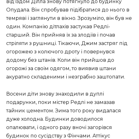
від’їздом Ділла знову потягнуло до будинку
Опудала. Він спробував підібратися до нього в
темряві і заглянути в вікно. Зрозуміло, він був не
один. Компанію дітлахів застукав Редлі-
старший. Він прийняв їх за злодіїв і почав
стріляти з рушниці. Тікаючи, Джим застряг під
огорожею з колючого дроту і повернувся
додому без штанів. Коли він прийшов до
огорожі за своїм одягом, то виявив штани
акуратно складеними і незграбно заштопати.
Восени діти знову знаходили в дуплі
подарунки, поки містер Редлі не замазав
тайник цементом. Зима того року видалася
дуже холодна. Будинки доводилося
опалювати, і одного разу вночі загорівся
будинок по сусідству з Фінчами. Аттікус