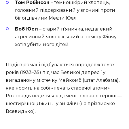
Том Робінсон
– темношкірий хлопець,
головний підозрюваний у злочині проти
білої дівчини Меєли Юел.
Боб Юел
– старий п’яничка, недалекий
агресивний чоловік, який в помсту Фінчу
хотів убити його дітей.
Події в романі відбуваються впродовж трьох
років (1933–35) під час Великої депресії у
вигаданому містечку Мейкомб (штат Алабама),
яке носить на собі «печать старечої втоми».
Розповідь ведеться від імені головної героїні —
шестирічної Джин Луїзи Фінч (на прізвисько
Всевидько).