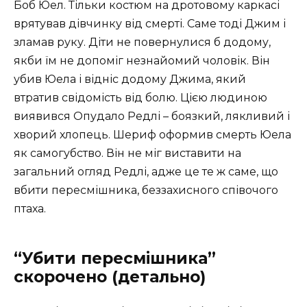
Боб Юел. Тільки костюм на дротовому каркасі
врятував дівчинку від смерті. Саме тоді Джим і
зламав руку. Діти не повернулися б додому,
якби їм не допоміг незнайомий чоловік. Він
убив Юела і відніс додому Джима, який
втратив свідомість від болю. Цією людиною
виявився Опудало Редлі – боязкий, лякливий і
хворий хлопець. Шериф оформив смерть Юела
як самогубство. Він не міг виставити на
загальний огляд Редлі, адже це те ж саме, що
вбити пересмішника, беззахисного співочого
птаха.
“Убити пересмішника”
скорочено (детально)