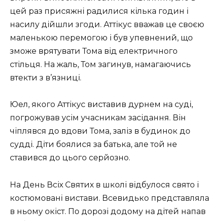
цей раз присяжні радилися кілька годин і
насилу дійшли згоди. Аттікус вважав це своєю
маленькою перемогою і був упевнений, що
зможе врятувати Тома від електричного
стільця. На жаль, Том загинув, намагаючись
втекти з в’язниці.
Юел, якого Аттікус виставив дурнем на суді,
погрожував усім учасникам засідання. Він
чіплявся до вдови Тома, заліз в будинок до
судді. Діти боялися за батька, але той не
ставився до цього серйозно.
На День Всіх Святих в школі відбулося свято і
костюмовані вистави. Всевидько представляла
в ньому окіст. По дорозі додому на дітей напав