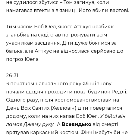
не судилося збутися – Том загинув, коли
намагався втекти з в’язниці. Його вбили вартові.
Тим часом Боб Юел, якого Аттікус неабияк
зганьбив на суді, став погрожувати всім
учасникам засідання. Діти дуже боялися за
батька, але Аттікус не відносився серйозно до
погроз Юела.
26-31
З початком навчального року Фінчі знову
почали щодня проходити повз будинок Редлі.
Одного разу, після костюмованої вистави на
День Всіх Святих (Хелловін) діти поверталися
додому, коли на них напав Боб Юел.
У бійці він
ламає Джему руку.
А
Всевидько
від смерті
врятував каркасний костюм. Фінчі мабуть би не