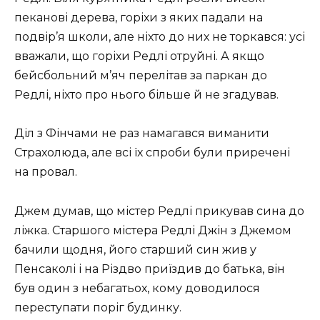
пеканові дерева, горіхи з яких падали на
подвір’я школи, але ніхто до них не торкався: усі
вважали, що горіхи Редлі отруйні. А якщо
бейсбольний м’яч перелітав за паркан до
Редлі, ніхто про нього більше й не згадував.
Діл з Фінчами не раз намагався виманити
Страхолюда, але всі їх спроби були приречені
на провал.
Джем думав, що містер Редлі прикував сина до
ліжка. Старшого містера Редлі Джін з Джемом
бачили щодня, його старший син жив у
Пенсаколі і на Різдво приїздив до батька, він
був один з небагатьох, кому доводилося
переступати поріг будинку.