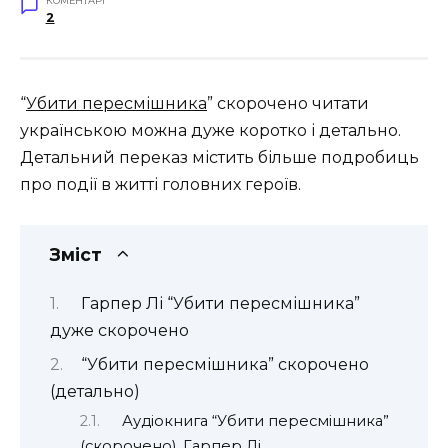
КОМЕНТАРІ
2
“
Убити пересмішника
” скорочено читати
українською можна дуже коротко і детально.
Детальний переказ містить більше подробиць
про події в житті головних героїв.
Зміст
Гарпер Лі “Убити пересмішника”
дуже скорочено
“Убити пересмішника” скорочено
(детально)
Аудіокнига “Убити пересмішника”
(скорочено). Гарпер Лі