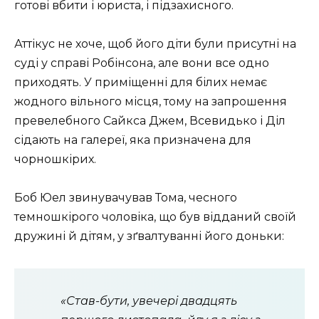
готові вбити і юриста, і підзахисного.
Аттікус не хоче, щоб його діти були присутні на
суді у справі Робінсона, але вони все одно
приходять. У приміщенні для білих немає
жодного вільного місця, тому на запрошення
превелебного Сайкса Джем, Всевидько і Діл
сідають на галереї, яка призначена для
чорношкірих.
Боб Юел звинувачував Тома, чесного
темношкірого чоловіка, що був відданий своїй
дружині й дітям, у зґвалтуванні його доньки:
«Став-бути, увечері двадцять