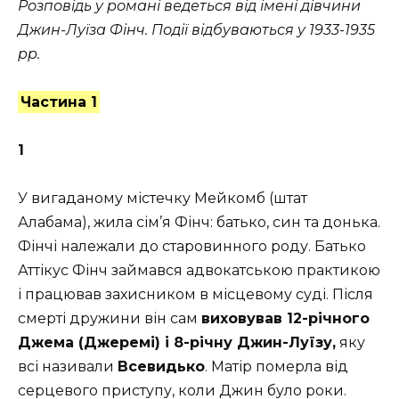
Розповідь у романі ведеться від імені дівчини
Джин-Луїза Фінч. Події відбуваються у 1933-1935
рр.
Частина 1
1
У вигаданому містечку Мейкомб (штат
Алабама), жила сім’я Фінч: батько, син та донька.
Фінчі належали до старовинного роду. Батько
Аттікус Фінч займався адвокатською практикою
і працював захисником в місцевому суді. Після
смерті дружини він сам
виховував 12-річного
Джема (Джеремі) і 8-річну Джин-Луїзу,
яку
всі називали
Всевидько
. Матір померла від
серцевого приступу, коли Джин було роки.