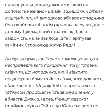
повернулися додому живими, якби не
допомога незнайомця. Він
, захищаючи дітей у
суцільній пітьмі, випадково вбиває нападника
його ж зброєю. А потім рятівник
на руках доніс
додому Джема, який втратив від болю
свідомість. Як виявилось, дітей врятував
самітник
Страхолюд
Артур Редлі.
Аттікус розуміє, що Редлі не зможе уникнути
несправедливого покарання, тому готовий
свідчити, що нападника, який відкрито
погрожував йому та його дітям, захищаючись,
вбив хлопчик. Шериф Тейт сперечається з
Аттікусом про доцільність звинувачення у
вбивстві Джема, і врешті-решт адвокат
приймає версію Тейта, що Юел сам впав на