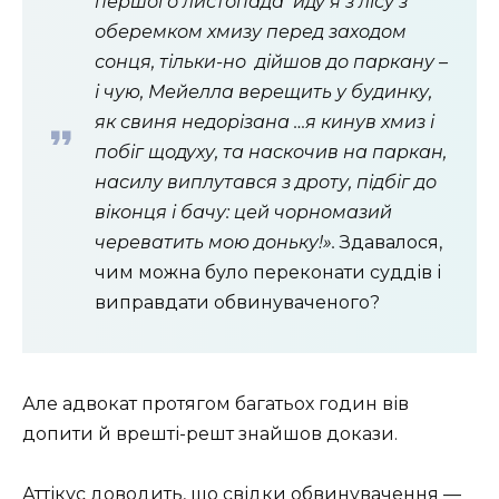
першого листопада
йду я з лісу з
оберемком хмизу перед заходом
сонця, тільки-но
дійшов до паркану –
і чую, Мейелла верещить у будинку,
як свиня недорізана …я кинув хмиз і
побіг щодуху, та наскочив на паркан,
насилу виплутався з дроту, підбіг до
віконця і бачу: цей чорномазий
череватить мою доньку!».
Здавалося,
чим можна було переконати суддів і
виправдати обвинуваченого?
Але адвокат протягом багатьох годин вів
допити й врешті-решт знайшов докази.
Аттікус доводить, що свідки обвинувачення —