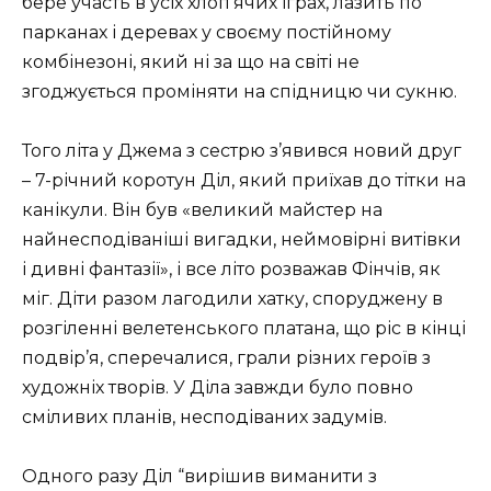
бере участь в усіх хлоп’ячих іграх, лазить по
парканах і деревах у своєму постійному
комбінезоні, який ні за що на світі не
згоджується проміняти на спідницю чи сукню.
Того літа у Джема з сестрю з’явився новий друг
– 7-річний коротун Діл, який приїхав до тітки на
канікули. Він був «великий майстер на
найнесподіваніші вигадки, неймовірні витівки
і дивні фантазії», і все літо розважав Фінчів, як
міг. Діти разом лагодили хатку, споруджену в
розгіленні велетенського платана, що ріс в кінці
подвір’я, сперечалися, грали різних героїв з
художніх творів. У Діла завжди було повно
сміливих планів, несподіваних задумів.
Одного разу Діл “вирішив виманити з