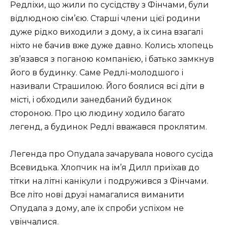
Редліхи, що жили по сусідству з Фінчами, були
відлюдною сім’єю. Старші члени цієї родини
дуже рідко виходили з дому, а їх сина взагалі
ніхто не бачив вже дуже давно. Колись хлопець
зв’язався з поганою компанією, і батько замкнув
його в будинку. Саме Редлі-молодшого і
називали Страшилою. Його боялися всі діти в
місті, і обходили занедбаний будинок
стороною. Про цю людину ходило багато
легенд, а будинок Редлі вважався проклятим.
Легенда про Опудала зачарувала нового сусіда
Всевидька. Хлопчик на ім’я Дилл приїхав до
тітки на літні канікули і подружився з Фінчами.
Все літо нові друзі намагалися виманити
Опудала з дому, але їх спроби успіхом не
увінчалися.