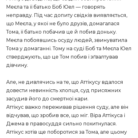
Меєла та її батько Боб Юел — говорять
неправду. Під час допиту свідків виявляється,
що Меєла, у якої не було друзів, домагалася
Тома, її батько побачив це й побив доньку.
Меєла побоявшись осуду людей, звинуватила
Тома у домаганні. Тому на суді Боб та Меєла Юел
стверджують, що це Том побив і зґвалтував
дівчину.
Але, не дивлячись на те, що Аттікусу вдалося
довести невинність хлопця, суд присяжних
засудив його до смертної кари.
Аттікус важко переживав рішення суду, але він
відчував, що зробив все, що міг. Віра Аттікуса і
Джема в правосуддя сильно похитнулася.
Аттікус хотів ще поборотися за Тома, але цьому