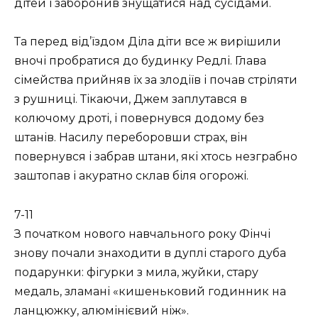
дітей і заборонив знущатися над сусідами.
Та перед від’їздом Діла діти все ж вирішили
вночі пробратися до будинку Редлі. Глава
сімейства прийняв їх за злодіїв і почав стріляти
з рушниці. Тікаючи, Джем заплутався в
колючому дроті, і повернувся додому без
штанів. Насилу переборовши страх, він
повернувся і забрав штани, які хтось незграбно
заштопав і акуратно склав біля огорожі.
7-11
З початком нового навчального року Фінчі
знову почали знаходити в дуплі старого дуба
подарунки: фігурки з мила, жуйки, стару
медаль, зламані «кишеньковий годинник на
ланцюжку, алюмінієвий ніж».