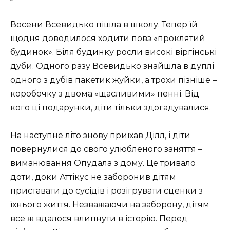
Восени Всевидько пішла в школу. Тепер їй
щодня доводилося ходити повз «проклятий
будинок». Біля будинку росли високі віргінські
дуби. Одного разу Всевидько знайшла в дуплі
одного з дубів пакетик жуйки, а трохи пізніше –
коробочку з двома «щасливими» пенні. Від
кого ці подарунки, діти тільки здогадувалися.
На наступне літо знову приїхав Ділл, і діти
повернулися до свого улюбленого заняття –
виманювання Опудала з дому. Це тривало
доти, доки Аттікус не заборонив дітям
приставати до сусідів і розігрувати сценки з
їхнього життя. Незважаючи на заборону, дітям
все ж вдалося влипнути в історію. Перед