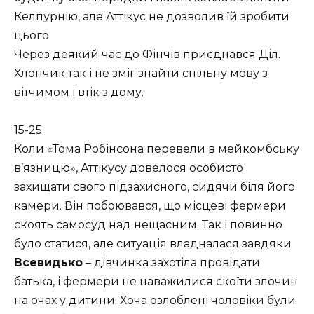
Келпурнію, але Аттікус не дозволив їй зробити
цього.
Через деякий час до Фінчів приєднався Діл.
Хлопчик так і не зміг знайти спільну мову з
вітчимом і втік з дому.
15-25
Коли «Тома Робінсона перевели в мейкомбську
в’язницю», Аттікусу довелося особисто
захищати свого підзахисного, сидячи біля його
камери. Він побоювався, що місцеві фермери
скоять самосуд над нещасним. Так і повинно
було статися, але ситуація владналася завдяки
Всевидько
– дівчинка захотіла провідати
батька, і фермери не наважилися скоїти злочин
на очах у дитини. Хоча озлоблені чоловіки були