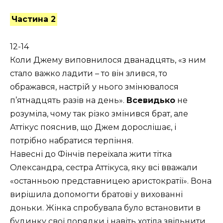
Частина 2
12-14
Коли Джему виповнилося дванадцять, «з ним
стало важко ладити – то він злився, то
ображався, настрій у нього змінювалося
п’ятнадцять разів на день».
Всевидько
не
розуміла, чому так різко змінився брат, але
Аттікус пояснив, що Джем дорослішає, і
потрібно набратися терпіння.
Навесні до Фінчів переїхала жити тітка
Олександра, сестра Аттікуса, яку всі вважали
«останньою представницею аристократії». Вона
вирішила допомогти братові у вихованні
доньки. Жінка спробувала було встановити в
будинку свої порядки і навіть хотіла звільнити