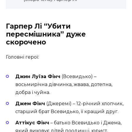
Гарпер Лі
“Убити
пересмішника” дуже
скорочено
Головні герої:
Джин Луїза Фінч
(Всевидько) –
восьмирічна дівчинка, жвава, дотепна,
добра і чуйна.
Джем Фінч
(Джеремі) – 12-річний хлопчик,
старший брат Всевидько, її кращий друг.
Аттікус Фінч
– батько Всевидько і Джема,
який виховує дітей поодинці, юрист,