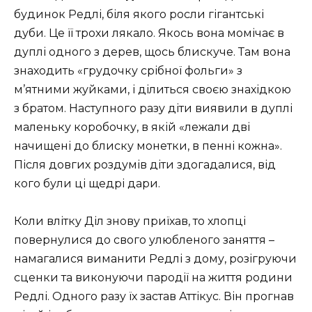
будинок Редлі, біля якого росли гігантські
дуби. Це її трохи лякало. Якось вона момічає в
дуплі одного з дерев, щось блискуче. Там вона
знаходить «грудочку срібної фольги» з
м’ятними жуйками, і ділиться своєю знахідкою
з братом. Наступного разу діти виявили в дуплі
маленьку коробочку, в якій «лежали дві
начищені до блиску монетки, в пенні кожна».
Після довгих роздумів діти здогадалися, від
кого були ці щедрі дари.
Коли влітку Діл знову приїхав, то хлопці
повернулися до свого улюбленого заняття –
намагалися виманити Редлі з дому, розігруючи
сценки та виконуючи пародії на життя родини
Редлі. Одного разу їх застав Аттікус. Він прогнав