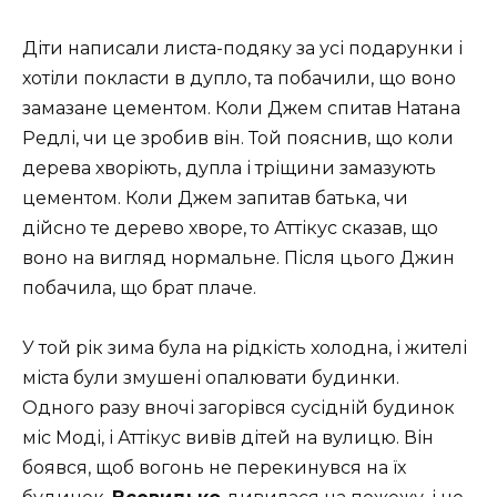
Діти написали листа-подяку за усі подарунки і
хотіли покласти в дупло, та побачили, що воно
замазане цементом. Коли Джем спитав Натана
Редлі, чи це зробив він. Той пояснив, що коли
дерева хворіють, дупла і тріщини замазують
цементом. Коли Джем запитав батька, чи
дійсно те дерево хворе, то Аттікус сказав, що
воно на вигляд нормальне. Після цього Джин
побачила, що брат плаче.
У той рік зима була на рідкість холодна, і жителі
міста були змушені опалювати будинки.
Одного разу вночі загорівся сусідній будинок
міс Моді, і Аттікус вивів дітей на вулицю. Він
боявся, щоб вогонь не перекинувся на їх