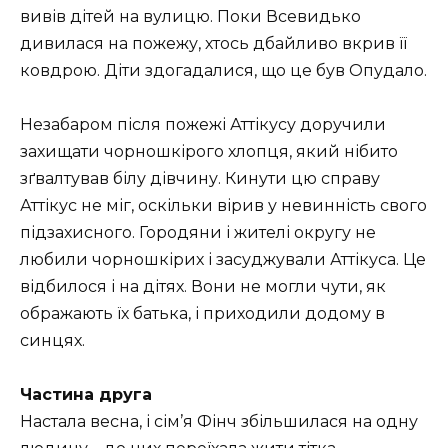
вивів дітей на вулицю. Поки Всевидько
дивилася на пожежу, хтось дбайливо вкрив її
ковдрою. Діти здогадалися, що це був Опудало.
Незабаром після пожежі Аттікусу доручили
захищати чорношкірого хлопця, який нібито
зґвалтував білу дівчину. Кинути цю справу
Аттікус не міг, оскільки вірив у невинність свого
підзахисного. Городяни і жителі округу не
любили чорношкірих і засуджували Аттікуса. Це
відбилося і на дітях. Вони не могли чути, як
ображають їх батька, і приходили додому в
синцях.
Частина друга
Настала весна, і сім’я Фінч збільшилася на одну