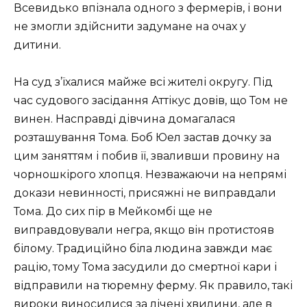
Всевидько впізнала одного з фермерів, і вони
не змогли здійснити задумане на очах у
дитини.
На суд з’їхалися майже всі жителі округу. Під
час судового засідання Аттікус довів, що Том не
винен. Насправді дівчина домагалася
розташування Тома. Боб Юел застав дочку за
цим заняттям і побив її, зваливши провину на
чорношкірого хлопця. Незважаючи на непрямі
докази невинності, присяжні не виправдали
Тома. До сих пір в Мейкомбі ще не
виправдовували негра, якщо він протистояв
білому. Традиційно біла людина завжди має
рацію, тому Тома засудили до смертної кари і
відправили на тюремну ферму. Як правило, такі
вироки виносилися за лічені хвилини, але в