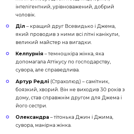
інтелігентний, урівноважений, добрий
чоловік.
Діл
– кращий друг Всевидько і Джема,
який проводив з ними всі літні канікули,
великий майстер на вигадки.
Келпурнія
– темношкіра жінка, яка
допомагала Аттікусу по господарству,
сувора, але справедлива.
Артур Редлі
(Страхолюд) – самітник,
боязкий, хворий. Він не виходив 30 років з
дому, став справжнім другом для Джема і
його сестри.
Олександра
– тітонька Джин і Джима,
сувора, манірна жінка.