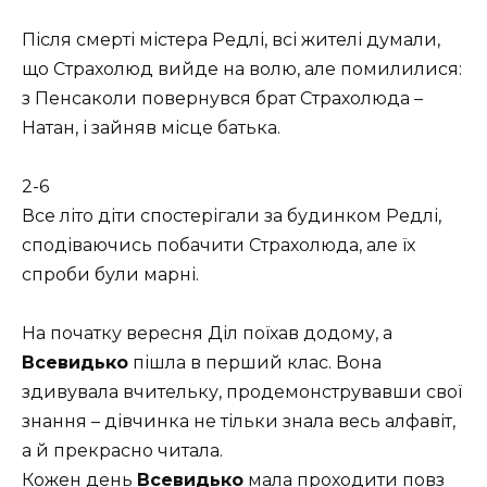
Після смерті містера Редлі, всі жителі думали,
що Страхолюд вийде на волю, але помилилися:
з Пенсаколи повернувся брат Страхолюда –
Натан, і зайняв місце батька.
2-6
Все літо діти спостерігали за будинком Редлі,
сподіваючись побачити Страхолюда, але їх
спроби були марні.
На початку вересня Діл поїхав додому, а
Всевидько
пішла в перший клас. Вона
здивувала вчительку, продемонструвавши свої
знання – дівчинка не тільки знала весь алфавіт,
а й прекрасно читала.
Кожен день
Всевидько
мала проходити повз