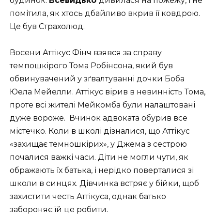
будинок.
Всевидько
дивилася на пожежу, і не
помітила, як хтось дбайливо вкрив її ковдрою.
Це був Страхолюд.
Восени Аттікус Фінч взявся за справу
темпошкірого Тома Робінсона, який був
обвинувачений у зґвалтуванні дочки Боба
Юела Мейелли. Аттікус вірив в невинність Тома,
проте всі жителі Мейкомба були налаштовані
дуже вороже. Вчинок адвоката обурив все
містечко. Коли в школі дізналися, що Аттікус
«захищає темношкірих», у Джема з сестрою
почалися важкі часи. Діти не могли чути, як
ображають їх батька, і нерідко поверталися зі
школи в синцях. Дівчинка встряє у бійки, щоб
захистити честь Аттікуса, однак батько
забороняє їй це робити.