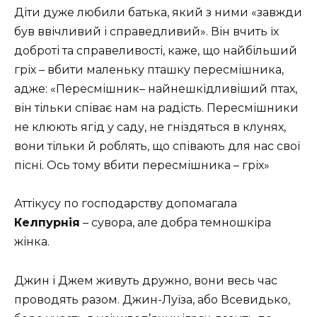
Діти дуже любили батька, який з ними «завжди
був ввічливий і справедливий». Він вчить їх
доброті та справеливості, каже, що найбільший
гріх – вбити маленьку пташку пересмішника,
адже: «Пересмішник– найнешкідливіший птах,
він тільки співає нам на радість. Пересмішники
не клюють ягід у саду, не гніздяться в клунях,
вони тільки й роблять, що співають для нас свої
пісні. Ось тому вбити пересмішника – гріх»
Аттікусу по господарству допомагала
Келпурнія
– сувора, але добра темношкіра
жінка.
Джин і Джем живуть дружно, вони весь час
проводять разом. Джин-Луїза, або Всевидько,