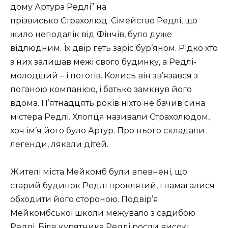
дому Артура Редлі” на
прізвисько Страхолюд. Сімейство Редлі, що
жило неподалік від Фінчів, було дуже
відлюдним. Їх двір геть заріс бур’яном. Рідко хто
з них залишав межі свого будинку, а Редлі-
молодший – і поготів. Колись він зв’язався з
поганою компанією, і батько замкнув його
вдома. П’ятнадцять років ніхто не бачив сина
містера Редлі. Хлопця називали Страхолюдом,
хоч ім’я його було Артур. Про нього складали
легенди, лякали дітей.
Жителі міста Мейкомб були впевнені, що
старий будинок Редлі проклятий, і намагалися
обходити його стороною. Подвір’я
Мейкомбської школи межувало з садибою
Редлі. Біля курятника Редлі росли високі